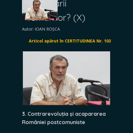
subjugării
românilor? (X)
Autor: IOAN ROȘCA
Articol apărut în CERTITUDINEA Nr. 103
3. Contrarevoluţia şi acapararea
României postcomuniste