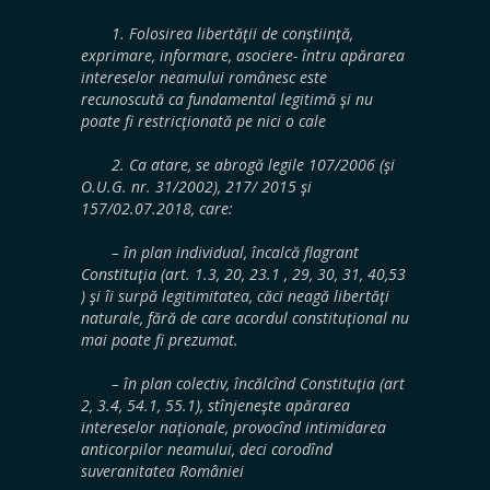
1. Folosirea libertăţii de conştiinţă,
exprimare, informare, asociere- întru apărarea
intereselor neamului românesc este
recunoscută ca fundamental legitimă şi nu
poate fi restricţionată pe nici o cale
2. Ca atare, se abrogă legile 107/2006 (şi
O.U.G. nr. 31/2002), 217/ 2015 şi
157/02.07.2018, care:
– în plan individual, încalcă flagrant
Constituţia (art. 1.3, 20, 23.1 , 29, 30, 31, 40,53
) şi îi surpă legitimitatea, căci neagă libertăţi
naturale, fără de care acordul constituţional nu
mai poate fi prezumat.
– în plan colectiv, încălcînd Constituţia (art
2, 3.4, 54.1, 55.1), stînjeneşte apărarea
intereselor naţionale, provocînd intimidarea
anticorpilor neamului, deci corodînd
suveranitatea României