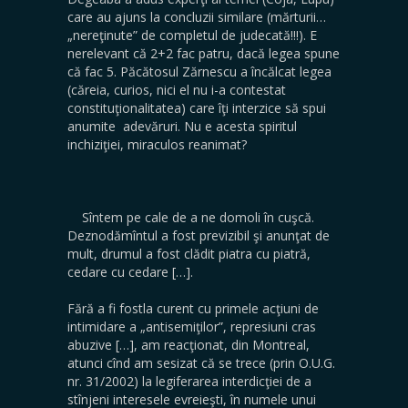
care au ajuns la concluzii similare (mărturii…
„nereţinute” de completul de judecată!!!). E
nerelevant că 2+2 fac patru, dacă legea spune
că fac 5. Păcătosul Zărnescu a încălcat legea
(căreia, curios, nici el nu i-a contestat
constituţionalitatea) care îţi interzice să spui
anumite adevăruri. Nu e acesta spiritul
inchiziţiei, miraculos reanimat?
Sîntem pe cale de a ne domoli în cuşcă.
Deznodămîntul a fost previzibil şi anunţat de
mult, drumul a fost clădit piatra cu piatră,
cedare cu cedare […].
Fără a fi fostla curent cu primele acţiuni de
intimidare a „antisemiţilor”, represiuni cras
abuzive […], am reacţionat, din Montreal,
atunci cînd am sesizat că se trece (prin O.U.G.
nr. 31/2002) la legiferarea interdicţiei de a
stînjeni interesele evreieşti, în numele unui