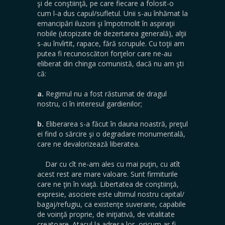
şi de conştiinţă, pe care fiecare a folosit-o
cum l-a dus capul/sufletul. Unii s-au înhămat la
emancipări iluzorii şi împotmolit în aspiraţii
nobile (utopizate de dezertarea generală), alţii
s-au învîrtit, rapace, fără scrupule. Cu toţii am
putea fi recunoscători forţelor care ne-au
eliberat din chinga comunistă, dacă nu am şti
că:
a.
Regimul nu a fost răsturnat de dragul
nostru, ci în interesul gardienilor;
b.
Eliberarea s-a făcut în dauna noastră, preţul
ei find o sărcire şi o degradare monumentală,
care ne devalorizează liberatea.
Dar cu cît ne-am ales cu mai puţin, cu atît
acest rest are mare valoare. Sunt firmiturile
care ne ţin în viaţă. Libertatea de conştiinţă,
expresie, asociere este ultimul nostru capital/
bagaj/refugiu, ca existenţe suverane, capabile
de voinţă proprie, de iniţiativă, de vitalitate
creatoare. Atacul la adresa lor, oricum ar fi