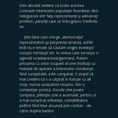
Este absolut evident că toate acestea
contravin intereselor populaţiei României, deci
nelegiutorii sînt falşi reprezentanţi şi adevăraţi
profitori, paraziţi care se îmbogăţesc trădîndu-
ne.
Ştim bine cum merge „democraţia”
reprezentativă (şi parşivenia umană), astfel
încît nu e nevoie să căutăm origini evreieşti/
ruseşti/ nemţeşti etc. la cineva care serveşte o
agendă israeliană/rusă/germană. Putem
prezuma că orice ocupant al unei instituţii cu
mandat de apărare a intereselor româneşti,
fiind cumpărabil, este cumpărat. E stupid să
mai credem că s-a căţărat în funcţie cu alt
scop: numai uzurpatorii reuşesc, într-o
competiţie josnică. Decide cine poate
cumpăra, plăteşte cine a acumulat, pentru că
a mai cumpărat influenţă, contabilitatea
politicii fiind bine ascunsă prin conturi – de
către stăpînii banilor.