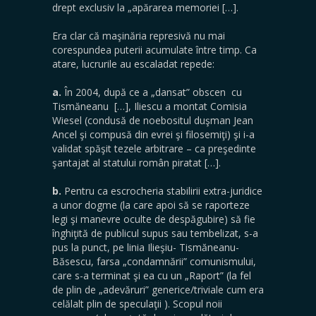
drept exclusiv la „apărarea memoriei […].
Era clar că maşinăria represivă nu mai
corespundea puterii acumulate între timp. Ca
atare, lucrurile au escaladat repede:
a.
În 2004, după ce a „dansat” obscen cu
Tismăneanu […], Iliescu a montat Comisia
Wiesel (condusă de noebositul duşman Jean
Ancel şi compusă din evrei şi filosemiţi) şi i-a
validat spăşit tezele arbitrare – ca preşedinte
şantajat al statului român piratat […].
b.
Pentru ca escrocheria stabilirii extra-juridice
a unor dogme (la care apoi să se raporteze
legi şi manevre oculte de despăgubire) să fie
înghiţită de publicul supus sau tembelizat, s-a
pus la punct, pe linia Ilieşiu- Tismăneanu-
Băsescu, farsa „condamnării” comunismului,
care s-a terminat şi ea cu un „Raport” (la fel
de plin de „adevăruri” generice/triviale cum era
celălalt plin de speculaţii ). Scopul noii