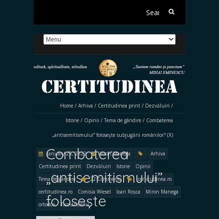
Search
for:
Home
/
Arhiva
/
Certitudinea print
/
Dezvăluiri
/
Istorie
/
Opinii
/
Tema de gândire
/
Combaterea
„antisemitismului” foloseşte subjugării românilor? (X)
Combaterea
January 25, 2022
Miron Manega
Arhiva
Certitudinea print
Dezvăluiri
Istorie
Opinii
„antisemitismului”
Tema de gândire
22 Comments
certitudinea.ro
certitudinea.ro
Comisia Wiesel
Ioan Roșca
Miron Manega
foloseşte
ortodox
Tismăneanu