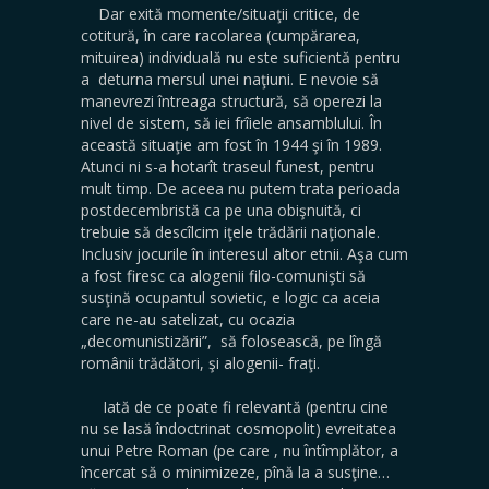
Dar exită momente/situaţii critice, de
cotitură, în care racolarea (cumpărarea,
mituirea) individuală nu este suficientă pentru
a deturna mersul unei naţiuni. E nevoie să
manevrezi întreaga structură, să operezi la
nivel de sistem, să iei frîiele ansamblului. În
această situaţie am fost în 1944 şi în 1989.
Atunci ni s-a hotarît traseul funest, pentru
mult timp. De aceea nu putem trata perioada
postdecembristă ca pe una obişnuită, ci
trebuie să descîlcim iţele trădării naţionale.
Inclusiv jocurile în interesul altor etnii. Aşa cum
a fost firesc ca alogenii filo-comunişti să
susţină ocupantul sovietic, e logic ca aceia
care ne-au satelizat, cu ocazia
„decomunistizării”, să folosească, pe lîngă
românii trădători, şi alogenii- fraţi.
Iată de ce poate fi relevantă (pentru cine
nu se lasă îndoctrinat cosmopolit) evreitatea
unui Petre Roman (pe care , nu întîmplător, a
încercat să o minimizeze, pînă la a susţine…