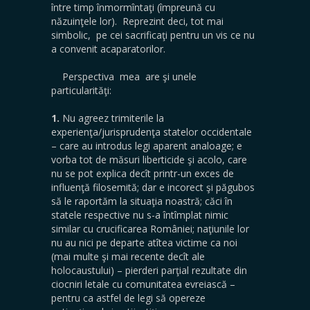
între timp înmormîntaţi (împreună cu
năzuinţele lor). Reprezint deci, tot mai
simbolic, pe cei sacrificaţi pentru un vis ce nu
a convenit acaparatorilor.
Perspectiva mea are şi unele
particularităţi:
1.
Nu agreez trimiterile la
experienţa/jurisprudenţa statelor occidentale
– care au introdus legi aparent analoage; e
vorba tot de măsuri liberticide şi acolo, care
nu se pot explica decît printr-un exces de
influenţă filosemită; dar e incorect şi păgubos
să le raportăm la situaţia noastră; căci în
statele respective nu s-a întîmplat nimic
similar cu crucificarea României; naţiunile lor
nu au nici pe departe atîtea victime ca noi
(mai multe şi mai recente decît ale
holocaustului) – pierderi parţial rezultate din
ciocniri letale cu comunitatea evreiască –
pentru ca astfel de legi să opereze