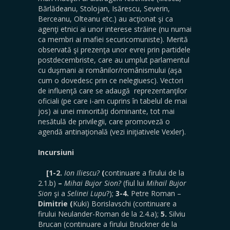
Bărlădeanu, Stolojan, Isărescu, Severin,
Berceanu, Olteanu etc.) au acţionat şi ca
agenţi etnici ai unor interese străine (nu numai
ca membri ai mafiei securicomuniste). Merită
observată şi prezenţa unor evrei prin partidele
postdecembriste, care au umplut parlamentul
cu duşmani ai românilor/românismului (aşa
cum o dovedesc prin ce nelegiuesc). Vectori
de influenţă care se adaugă reprezentanţilor
oficiali (pe care i-am cuprins în tabelul de mai
jos) ai unei minorităţi dominante, tot mai
nesătulă de privilegii, care promoveză o
agendă antinaţională (vezi iniţiativele Vexler).
Incursiuni
[1-2.
Ion Iliescu?
(
continuare a firului de la
2.1.b)
–
Mihai Bujor Sion?
(fiul lui
Mihail Bujor
Sion
şi a
Selinei Lupu
?);
3-4.
Petre Roman –
Dimitrie (
Kuki) Borislavschi (continuare a
firului Neulander-Roman de la 2.4.a);
5.
Silviu
Brucan (continuare a firului Bruckner de la