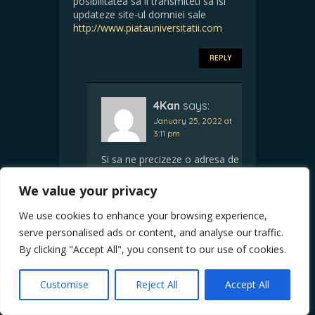
posibilitatea sa ii transmiteti sa isi
updateze site-ul domniei sale
http://www.piatauniversitatii.com
REPLY
4Kan
says:
January 25, 2022 at
3:11 pm
Si sa ne precizeze o adresa de
email valida unde il putem
contacta.
We value your privacy
We use cookies to enhance your browsing experience,
REPLY
serve personalised ads or content, and analyse our traffic.
By clicking "Accept All", you consent to our use of cookies.
Combaterea „antisemitismului”
Customise
Reject All
Accept All
foloseşte subjugării românilor?