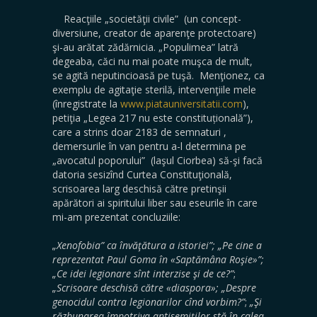
Reacţiile „societăţii civile” (un concept-
diversiune, creator de aparenţe protectoare)
şi-au arătat zădărnicia. „Populimea” latră
degeaba, căci nu mai poate muşca de mult,
se agită neputincioasă pe tuşă. Menţionez, ca
exemplu de agitaţie sterilă, intervenţiile mele
(înregistrate la
www.piatauniversitatii.com
),
petiţia „Legea 217 nu este constituțională”),
care a strins doar 2183 de semnaturi ,
demersurile în van pentru a-l determina pe
„avocatul poporului” (laşul Ciorbea) să-şi facă
datoria sesizînd Curtea Constituţională,
scrisoarea larg deschisă către pretinşii
apărători ai spiritului liber sau eseurile în care
mi-am prezentat concluziile:
„Xenofobia” ca învăţătura a istoriei”;
„Pe cine a
reprezentat Paul Goma în «Saptămâna Roşie»”;
„Ce idei legionare sînt interzise şi de ce?”
;
„Scrisoare deschisă către «diaspora»;
„Despre
genocidul contra legionarilor cînd vorbim?”
;
„Şi
răzbunarea împotriva antisemiţilor stă în calea