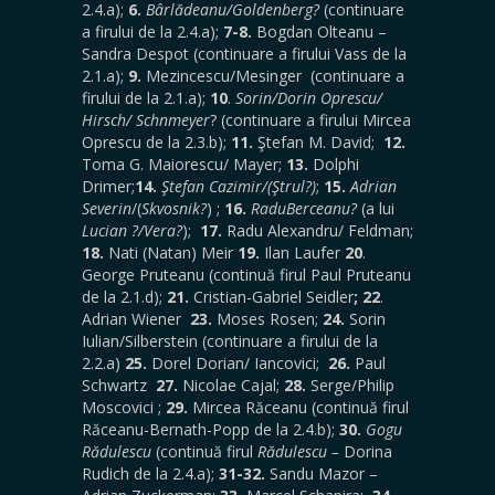
2.4.a);
6.
Bârlădeanu/Goldenberg?
(continuare
a firului de la 2.4.a);
7-8.
Bogdan Olteanu –
Sandra Despot (continuare a firului Vass de la
2.1.a);
9.
Mezincescu/Mesinger (continuare a
firului de la 2.1.a);
10
.
Sorin/Dorin Oprescu/
Hirsch/ Schnmeyer
? (continuare a firului Mircea
Oprescu de la 2.3.b);
11.
Ştefan M. David;
12.
Toma G. Maiorescu/ Mayer;
13.
Dolphi
Drimer;
14.
Ştefan Cazimir/(Ştrul?)
;
15
.
Adrian
Severin
/(
Skvosnik?
) ;
16.
RaduBerceanu?
(a lui
Lucian ?/Vera?
);
17.
Radu Alexandru/ Feldman;
18.
Nati (Natan) Meir
19.
Ilan Laufer
20
.
George Pruteanu (continuă firul Paul Pruteanu
de la 2.1.d);
21.
Cristian-Gabriel Seidler
;
22
.
Adrian Wiener
23.
Moses Rosen;
24.
Sorin
Iulian/Silberstein (continuare a firului de la
2.2.a)
25.
Dorel Dorian/ Iancovici;
26.
Paul
Schwartz
27.
Nicolae Cajal;
28.
Serge/Philip
Moscovici ;
29.
Mircea Răceanu (continuă firul
Răceanu-Bernath-Popp de la 2.4.b);
30.
Gogu
Rădulescu
(continuă firul
Rădulescu –
Dorina
Rudich de la 2.4.a);
31-32.
Sandu Mazor –