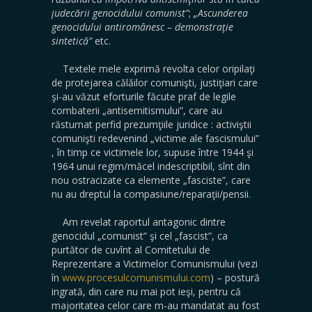
judecării genocidului comunist”
;
„Ascunderea
genocidului antiromânesc – demonstraţie
sintetică”
etc.
Textele mele exprimă revolta celor oripilaţi
de protejarea călăilor comunişti, justiţiari care
şi-au văzut eforturile făcute praf de legile
combaterii „antisemitismului”, care au
răsturnat perfid prezumţiile juridice : activiştii
comunişti redevenind „victime ale fascismului”
, în timp ce victimele lor, supuse între 1944 şi
1964 unui regim/măcel indescriptibil, sînt din
nou ostracizate ca elemente „fasciste”, care
nu au dreptul la compasiune/reparaţii/pensii.
Am revelat raportul antagonic dintre
genocidul „comunist” şi cel „fascist”, ca
purtător de cuvînt al Comitetului de
Reprezentare a Victimelor Comunismului (vezi
în
www.procesulcomunismului.com
) – postură
ingrată, din care nu mai pot ieşi, pentru că
majoritatea celor care m-au mandatat au fost