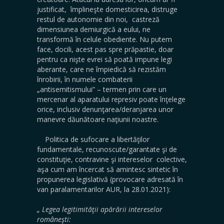
justificat, împlineşte domesticirea, distruge
restul de autonomie din noi, castreză
dimensiunea demiurgică a eului, ne
transformă în celule obediente. Nu putem
face, docili, acest pas spre prăpastie, doar
pentru ca nişte evrei să poată impune legi
aberante, care ne împiedică să rezistăm
înrobirii, în numele combaterii
„antisemitismului” – termen prin care un
mercenar al aparatului represiv poate înţelege
orice, inclusiv denunţarea/deranjarea unor
manevre dăunătoare naţiunii noastre.
Politica de sufocare a libertăţilor
fundamentale, recunoscute/garantate şi de
constituţie, contravine şi intereselor colective,
aşa cum am încercat să amintesc sintetic în
propunerea legislativă (provocare adresată în
van paralamentarilor AUR, la 28.01.2021):
„ Legea legitimităţii apărării intereselor
româneşti: