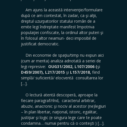
Am ajuns la această intervenţie/formulare
după ce am contestat, în zadar, ca şi alţii,
dreptul uzurpatorilor statului român de a
emite legi îndreptate manifest împotriva
populaţiei confiscate, la ordinul altor puteri şi
în folosul altor neamuri- deci imposibil de
justificat democratic.
Din economie de spaţiu/timp nu expun aici
(cum ar merita) analiza adnotată a seriei de
legi represive:
OUG31/2002, L107/2006 (
şi
D459/2007), L217/2015
şi
L157/2018,
fiind
simplă/ suficientă/ elocventă consultarea lor
[…].
O lectură atentă descoperă, aproape la
fiecare paragraf/rînd, caracterul arbitrar,
abuziv, anacronic şi nociv al acestor (ne)legiuri
– în plan libertar, naţional, istoric, egalitar,
justiţiar şi logic (e singura lege care te poate
condamna… numai pentru că o conteşti ) […].