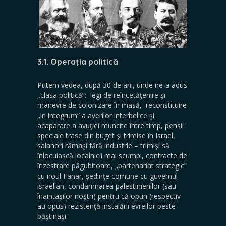
3.1. Operaţia politică
Putem vedea, după 30 de ani, unde ne-a adus
„clasa politică”: legi de reîncetăţenire şi
manevre de colonizare în masă, reconstituire
„in integrum” a averilor interbelice şi
acaparare a avuţiei muncite între timp, pensii
speciale trase din buget şi trimise în Israel,
salahori rămaşi fără industrie – trimişi să
înlocuiască localnicii mai scumpi, contracte de
înzestrare păgubitoare, „partenariat strategic”
cu noul Fanar, şedinţe comune cu guvernul
israelian, condamnarea palestinienilor (sau
înaintaşilor noştri) pentru că opun (respectiv
au opus) rezistenţă instalării evreilor peste
băştinaşi.