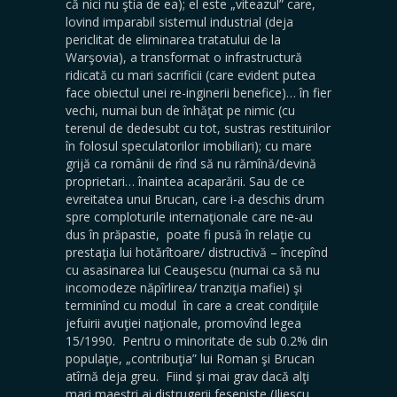
că nici nu ştia de ea); el este „viteazul” care,
lovind imparabil sistemul industrial (deja
periclitat de eliminarea tratatului de la
Warşovia), a transformat o infrastructură
ridicată cu mari sacrificii (care evident putea
face obiectul unei re-inginerii benefice)… în fier
vechi, numai bun de înhăţat pe nimic (cu
terenul de dedesubt cu tot, sustras restituirilor
în folosul speculatorilor imobiliari); cu mare
grijă ca românii de rînd să nu rămînă/devină
proprietari… înaintea acaparării. Sau de ce
evreitatea unui Brucan, care i-a deschis drum
spre comploturile internaţionale care ne-au
dus în prăpastie, poate fi pusă în relaţie cu
prestaţia lui hotărîtoare/ distructivă – începînd
cu asasinarea lui Ceauşescu (numai ca să nu
incomodeze năpîrlirea/ tranziţia mafiei) şi
terminînd cu modul în care a creat condiţiile
jefuirii avuţiei naţionale, promovînd legea
15/1990. Pentru o minoritate de sub 0.2% din
populaţie, „contribuţia” lui Roman şi Brucan
atîrnă deja greu. Fiind şi mai grav dacă alţi
mari maeştri ai distrugerii feseniste (Iliescu,