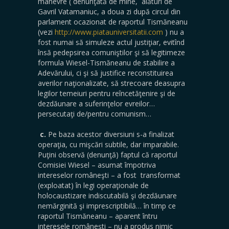
manevre ( denunţată de mine, alături de
Gavril Vatamaniuc, a doua zi după circul din
parlament ocazionat de raportul Tismăneanu
(vezi
http://www.piatauniversitatii.com
) nu a
fost numai să simuleze actul justiţiar, evitînd
însă pedepsirea comuniştilor şi să legitimeze
formula Wiesel-Tismăneanu de stabilire a
Adevărului, ci şi să justifice reconstituirea
averilor naţionalizate, să strecoare deasupra
legilor temeiuri pentru reîncetăţenire şi de
dezdăunare a suferinţelor evreilor…
persecutaţi de/pentru comunism…
c.
Pe baza acestor diversiuni s-a finalizat
operaţia, cu mişcări subtile, dar imparabile.
Puţini observă (denunţă) faptul că raportul
Comisiei Wiesel – asumat împotriva
intereselor româneşti – a fost transformat
(exploatat) în legi operaţionale de
holocaustizare indiscutabilă şi dezdăunare
nemărginită şi imprescriptibilă… în timp ce
raportul Tismăneanu – aparent întru
interesele româneşti – nu a produs nimic