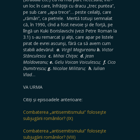
un loc în care, înfrăţiţii cu dracu „trec puntea”,
pe sub care „apa trece”… peste ceilalţi, care
„rămân”, ca pietrele. Merită totuşi semnalat
că, în 1990, cînd a fost nevoie şi de forţă, pe
lîngă un Kuki Borislavschi (vezi Petre Roman la
3.1) s-au remarcat şi alţii, care apar pe listele
pirat de evrei ascunşi, fără ca să avem cum
stabili adevărul:
a
. Virgil Magureanu
b.
Victor
Stănculescu
c.
Mihai Chiţac
d.
Jean
Moldoveanu;
e.
Gelu Voican Voiculescu;
f.
Cico
Dumitrescu;
g.
Nicolae Militaru;
h.
Iulian
Vlad
…
VA URMA
Citiți și episoadele anterioare:
Combaterea „antisemitismului” foloseşte
subjugării românilor? (IX)
Combaterea „antisemitismului” foloseşte
subjugării românilor? (VIII)