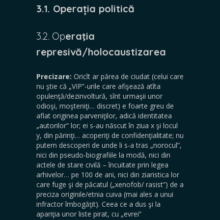
3.1. Operația politică
3.2. Op
eraţia
represivă/holocaustizarea
Precizare:
Oricît ar părea de ciudat (celui care
nu ştie că „VIP”-urile care afişează atîta
opulenţă/dezinvoltură, sînt urmaşii unor
odioşi, moşteniţi… discret) e foarte greu de
aflat originea parveniţilor, adică identitatea
„autorilor” lor; ei s-au născut în ziua x şi locul
y, din părinţi… acoperiţi de confidenţialitate; nu
putem descoperi de unde li s-a tras „norocul”,
nici din pseudo-biografiile la modă, nici din
actele de stare civilă – încuitate prin legea
arhivelor… pe 100 de ani, nici din ziaristica lor
care fuge şi de păcatul („xenofob/ rasist”) de a
preciza originile/etnia cuiva (mai ales a unui
infractor îmbogăţit). Ceea ce a dus şi la
apariţia unor liste pirat, cu „evrei”