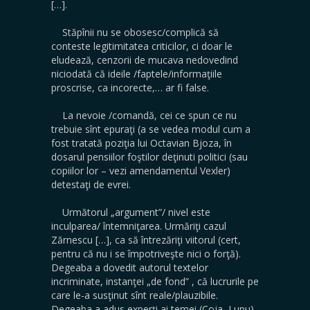
[…].
Stăpînii nu se obosesc/complică să
conteste legitimitatea criticilor, ci doar le
eludează, cenzorii de mucava nedovedind
niciodată că ideile /faptele/informaţiile
proscrise, ca incorecte,… ar fi false.
La nevoie /comandă, cei ce spun ce nu
trebuie sînt epuraţi (a se vedea modul cum a
fost tratată poziţia lui Octavian Bjoza, în
dosarul pensiilor foştilor deţinuti politici (sau
copiilor lor – vezi amendamentul Vexler)
detestaţi de evrei.
Următorul „argument”/ nivel este
inculparea/ întemniţarea. Urmăriţi cazul
Zărnescu […], ca să întrezăriţi viitorul (cert,
pentru că nu i se împotriveşte nici o forţă).
Degeaba a dovedit autorul textelor
incriminate, instanţei „de fond” , că lucrurile pe
care le-a susţinut sînt reale/plauzibile.
Degeaba a adus experţi ai temei (Coja, Lupu)