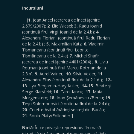
Incursiuni
[
1.
Jean Ancel (cererea de încetăţenire
2.679/2007);
2
. Elie Wiesel;
3.
Radu Ioanid
(continuă firul Virgil Ioanid de la 2.4.b);
4.
Alexandru Florian (continuă firul Radu Florian
de la 2.4.b) ;
5.
Maximilian Katz;
6.
Vladimir
Tismaneanu (continuă firul Leonte
Tismăneanu de la 2.4.a)
7.
Michel Shafir
(cererea de încetăţenire 4401/2004) ;
8.
Liviu
Rotman (continuă firul Marcu Rotman de la
2.3.b);
9.
Aurel Vainer;
10.
Silviu Vexler;
11.
Alexandru Elias (continuă firul de la 2.1.d );
12-
13.
Lya Benjamin-Hary Kuller;
14-15.
Beate şi
Serge Klarsfeld;
16.
Carol Iancu;
17.
Maia
Morgenstern;
18.
Ioan Şerbănescu /Bercu
; 19.
Teşu Solomonovici (continua firul de la 2.4.d);
20.
Colette Avital /părinţi secreţi din Bacău;
21.
Sonia Platy/Follender ]
Notă:
În ce priveşte represiunea în masă
(stradală etc.) ea nu mai pare necesară, într-