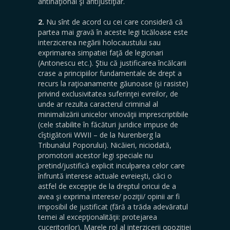
antinaţional şi antijustiţiar.
2.
Nu sînt de acord cu cei care consideră că
partea mai gravă în aceste legi ticăloase este
interzicerea negării holocaustului sau
exprimarea simpatiei faţă de legionari
(Antonescu etc.). Ştiu că justificarea încălcarii
crase a principiilor fundamentale de drept a
recurs la raţioanamente găunoase (şi rasiste)
privind exclusivitatea suferinţei evreilor, de
unde ar rezulta caracterul criminal al
minimalizării unicelor vinovăţii imprescriptibile
(cele stabilite în făcături juridice impuse de
cîştigătorii WWII – de la Nurenberg la
Tribunalul Poporului). Nicăieri, niciodată,
promotorii acestor legi speciale nu
pretind/justifică explicit inculparea celor care
înfruntă interese actuale evreieşti, căci o
astfel de excepţie de la dreptul oricui de a
avea şi exprima interese/ poziţii/ opinii ar fi
imposibil de justificat (fără a trăda adevăratul
temei al excepţionalităţii: protejarea
cuceritorilor). Marele rol al interzicerii opoziţiei