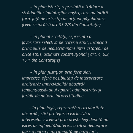
– în plan istoric, reprezintă o trădare a
strădaniilor înaintaşilor noştri, care au întărit
ţara, faţă de orice tip de acţiuni păgubitoare
(ceea ce incălcă art 33.2/3 din Constituţie)
– în planul echităţii, reprezintă o
favorizare selectivă pe criteriu etnic, încalcînd
principiile de nediscriminare între cetăţenii de
orice etnie, asumate constituţional ( art. 4, 6.2,
16.1 din Constituţie)
– în plan justiţiar, prin formulări
imprecise, oferă posibilităţi de interpretare
arbitrară/ imprevizibilă/ abuzivă/
tendenţioasă- unui aparat administrativ şi
juridic de notorie incorectitudine
– în plan logic, reprezintă o circularitate
absurdă , căci protejarea exclusivă a
intereselor evreieşti prin aceste legi denotă un
exces de influenţă/putere… a cărui denunţare
pare a putea fi incriminată pe baza lor
”
.