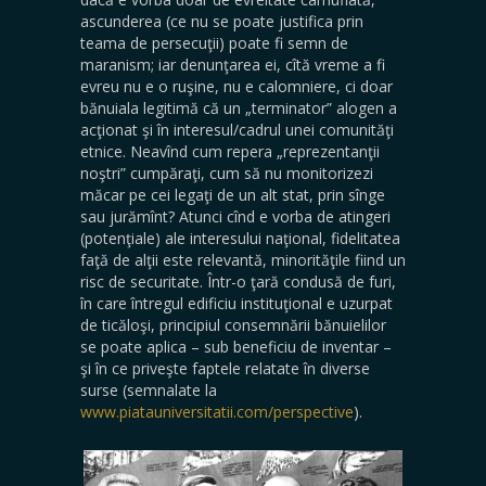
ascunderea (ce nu se poate justifica prin
teama de persecuţii) poate fi semn de
maranism; iar denunţarea ei, cîtă vreme a fi
evreu nu e o ruşine, nu e calomniere, ci doar
bănuiala legitimă că un „terminator” alogen a
acţionat şi în interesul/cadrul unei comunităţi
etnice. Neavînd cum repera „reprezentanţii
noştri” cumpăraţi, cum să nu monitorizezi
măcar pe cei legaţi de un alt stat, prin sînge
sau jurămînt? Atunci cînd e vorba de atingeri
(potenţiale) ale interesului naţional, fidelitatea
faţă de alţii este relevantă, minorităţile fiind un
risc de securitate. Într-o ţară condusă de furi,
în care întregul edificiu instituţional e uzurpat
de ticăloşi, principiul consemnării bănuielilor
se poate aplica – sub beneficiu de inventar –
şi în ce priveşte faptele relatate în diverse
surse (semnalate la
www.piatauniversitatii.com/perspective
).