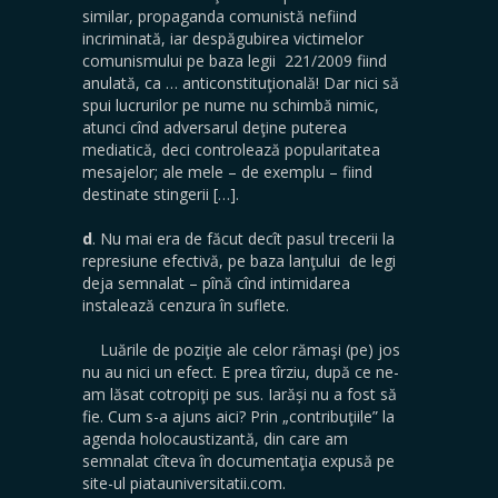
similar, propaganda comunistă nefiind
incriminată, iar despăgubirea victimelor
comunismului pe baza legii 221/2009 fiind
anulată, ca … anticonstituţională! Dar nici să
spui lucrurilor pe nume nu schimbă nimic,
atunci cînd adversarul deţine puterea
mediatică, deci controlează popularitatea
mesajelor; ale mele – de exemplu – fiind
destinate stingerii […].
d
. Nu mai era de făcut decît pasul trecerii la
represiune efectivă, pe baza lanţului de legi
deja semnalat – pînă cînd intimidarea
instalează cenzura în suflete.
Luările de poziţie ale celor rămaşi (pe) jos
nu au nici un efect. E prea tîrziu, după ce ne-
am lăsat cotropiţi pe sus. Iarăși nu a fost să
fie. Cum s-a ajuns aici? Prin „contribuţiile” la
agenda holocaustizantă, din care am
semnalat cîteva în documentaţia expusă pe
site-ul piatauniversitatii.com.