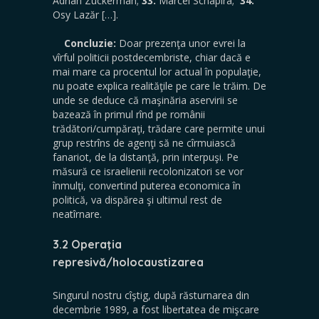
Adrian Zuckerman;
33.
Marcel Schapira;
34.
Osy Lazăr […].
Concluzie:
Doar prezenţa unor evrei la
vîrful politicii postdecembriste, chiar dacă e
mai mare ca procentul lor actual în populaţie,
nu poate explica realităţile pe care le trăim. De
unde se deduce că maşinăria aservirii se
bazează în primul rînd pe românii
trădători/cumpăraţi, trădare care permite unui
grup restrîns de agenţi să ne cîrmuiască
fanariot, de la distanţă, prin interpuşi. Pe
măsură ce israelienii recolonizatori se vor
înmulţi, convertind puterea economica în
politică, va dispărea şi ultimul rest de
neatîrnare.
3.2 Operaţia
represivă/holocaustizarea
Singurul nostru cîştig, după răsturnarea din
decembrie 1989, a fost libertatea de mişcare