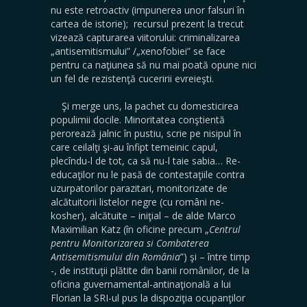
nu este retroactiv (impunerea unor falsuri în
cartea de istorie); recursul prezent la trecut
vizează capturarea viitorului: criminalizarea
„antisemitismului” /„xenofobiei” se face
pentru ca naţiunea să nu mai poată opune nici
un fel de rezistenţă cuceririi evreieşti.
Şi merge uns, la pachet cu domesticirea
populimii docile. Minoritatea conştientă
perorează jalnic în pustiu, scrie pe nisipul în
care ceilalţi şi-au înfipt temeinic capul,
plecîndu-l de tot, ca să nu-l taie sabia… Re-
educaţilor nu le pasă de contestaţiile contra
uzurpatorilor parazitari, monitorizate de
alcătuitorii listelor negre (cu români ne-
kosher), alcătuite – iniţial – de alde Marco
Maximilian Katz (în oficine precum „
Centrul
pentru Monitorizarea si Combaterea
Antisemitismului din România
”) şi – între timp
-, de instituţii plătite din banii românilor, de la
oficina guvernamental-antinaţională a lui
Florian la SRI-ul pus la dispoziţia ocupanţilor