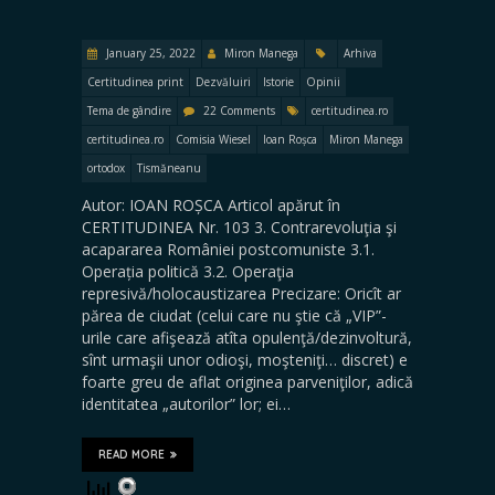
January 25, 2022
Miron Manega
Arhiva
Certitudinea print
Dezvăluiri
Istorie
Opinii
Tema de gândire
22 Comments
certitudinea.ro
certitudinea.ro
Comisia Wiesel
Ioan Roșca
Miron Manega
ortodox
Tismăneanu
Autor: IOAN ROȘCA Articol apărut în
CERTITUDINEA Nr. 103 3. Contrarevoluţia şi
acapararea României postcomuniste 3.1.
Operația politică 3.2. Operaţia
represivă/holocaustizarea Precizare: Oricît ar
părea de ciudat (celui care nu ştie că „VIP”-
urile care afişează atîta opulenţă/dezinvoltură,
sînt urmaşii unor odioşi, moşteniţi… discret) e
foarte greu de aflat originea parveniţilor, adică
identitatea „autorilor” lor; ei…
READ MORE