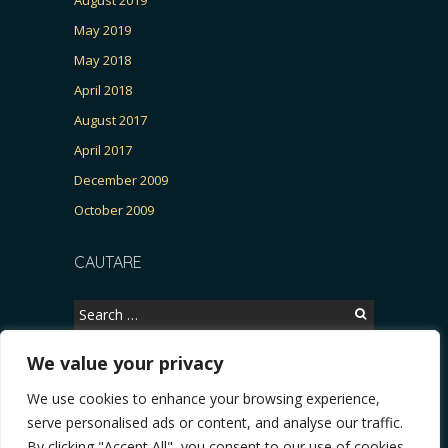
May 2019
May 2018
April 2018
August 2017
April 2017
December 2009
October 2009
CAUTARE
Search
for:
We value your privacy
We use cookies to enhance your browsing experience,
Copyright © 2026, CERTITUDINEA.
serve personalised ads or content, and analyse our traffic.
R, Patria, parlamentarele și presa
* VIDEO. Viata lui Eminescu (Necenzurat). Episod
By clicking "Accept All", you consent to our use of cookies.