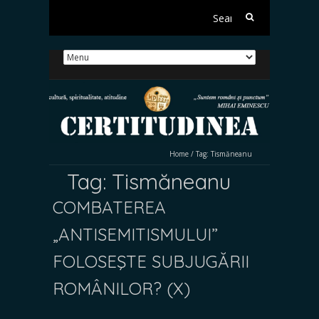
Search
for:
Home
/
Tag:
Tismăneanu
Tag:
Tismăneanu
COMBATEREA
„ANTISEMITISMULUI”
FOLOSEŞTE SUBJUGĂRII
ROMÂNILOR? (X)