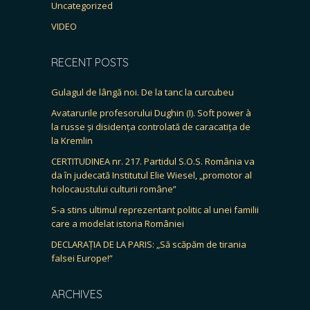
Uncategorized
VIDEO
RECENT POSTS
Gulagul de lângă noi. De la tanc la curcubeu
Avatarurile profesorului Dughin (I). Soft power à
la russe și disidența controlată de caracatița de
la Kremlin
CERTITUDINEA nr. 217. Partidul S.O.S. România va
da în judecată Institutul Elie Wiesel, „promotor al
holocaustului culturii române”
S-a stins ultimul reprezentant politic al unei familii
care a modelat istoria României
DECLARAȚIA DE LA PARIS: „Să scăpăm de tirania
falsei Europe!”
ARCHIVES