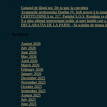
Gulagul de lângă noi. De la tanc la curcubeu
Avatarurile profesorului Dughin (I). Soft power à la russe
CERTITUDINEA nr. 217. Partidul S.O.S. România va da în 
S-a stins ultimul reprezentant politic al unei familii care
DECLARAȚIA DE LA PARIS: „Să scăpăm de tirania fal
Archives
August 2026
July 2026
June 2026
May 2026
April 2026
March 2026
February 2026
January 2026
December 2025
November 2025
October 2025
September 2025
August 2025
July 2025
June 2025