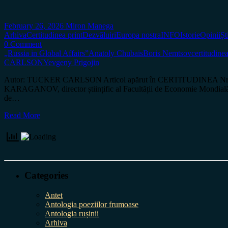
February 26, 2026
Miron Manega
Arhiva
Certitudinea print
Dezvăluiri
Europa nostra
INFO
Istorie
Opinii
Șt
0 Comment
„Russia in Global Affairs”
Anatoly Chubais
Boris Nemtsov
certitudinea
CARLSON
Yevgeny Prigojin
Autor: TUCKER CARLSON Articol apărut în CERTITUDINEA Nr. 205 Da
KARAGANOV, director științific al Facultății de Economie Mondială și
de…
Read More
Categories
Antet
Antologia poeziilor frumoase
Antologia rușinii
Arhiva