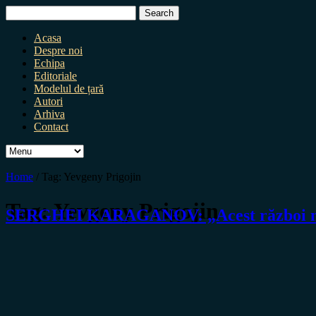
Search
for:
Acasa
Despre noi
Echipa
Editoriale
Modelul de țară
Autori
Arhiva
Contact
Home
/
Tag:
Yevgeny Prigojin
Tag:
Yevgeny Prigojin
SERGHEI KARAGANOV: „Acest război nu se 