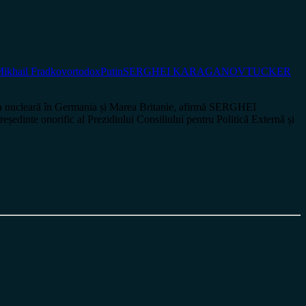
ikhail Fradkov
ortodox
Putin
SERGHEI KARAGANOV
TUCKER
nucleară în Germania și Marea Britanie, afirmă SERGHEI
dinte onorific al Prezidiului Consiliului pentru Politică Externă și