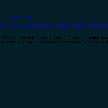
iri militare
Tema de gândire
.ro
Evgheni Primakov
Federația Rusă
Institutul Wiesel
ladimir Jirinovski
M
că războiul din Ucraina va continua, Rusia ar putea folosi arma 
 Politică Mondială al Școlii Superioare de Economie din Moscova, preșe