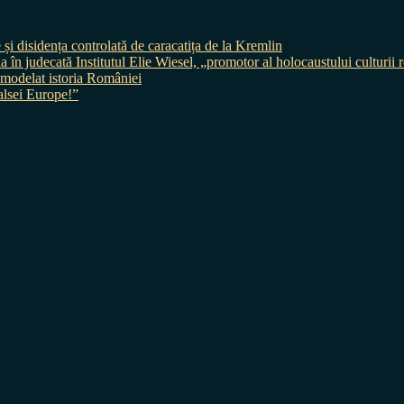
 și disidența controlată de caracatița de la Kremlin
judecată Institutul Elie Wiesel, „promotor al holocaustului culturii
 a modelat istoria României
sei Europe!”