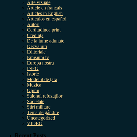
Arte vizuale
Article en français
Articles in English
Artículos en español
Autori
Certitudinea print
Credință
De la lume adunate
Dezvăluiri
Editoriale
Emisiuni tv
Europa nostra
INFO
Istorie
Modelul de țară
Muzica
Opinii
Salonul refuzaților
Societate
Știri militare
Tema de gândire
Uncategorized
VIDEO
Recent Posts