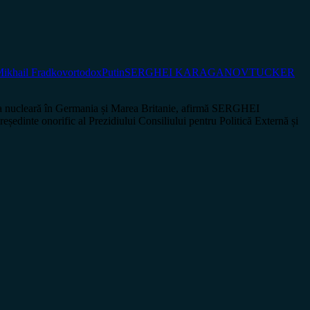
ikhail Fradkov
ortodox
Putin
SERGHEI KARAGANOV
TUCKER
nucleară în Germania și Marea Britanie, afirmă SERGHEI
dinte onorific al Prezidiului Consiliului pentru Politică Externă și