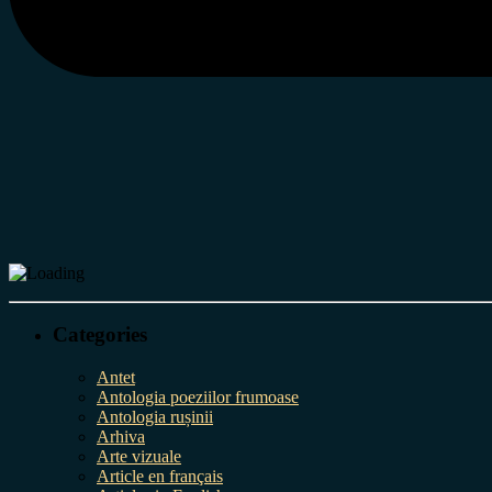
Categories
Antet
Antologia poeziilor frumoase
Antologia rușinii
Arhiva
Arte vizuale
Article en français