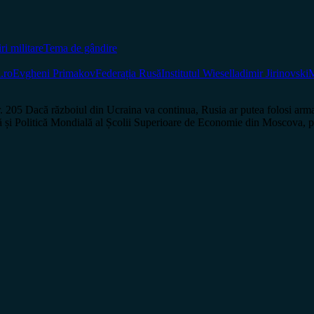
iri militare
Tema de gândire
.ro
Evgheni Primakov
Federația Rusă
Institutul Wiesel
ladimir Jirinovski
M
că războiul din Ucraina va continua, Rusia ar putea folosi arma 
 Politică Mondială al Școlii Superioare de Economie din Moscova, preșe