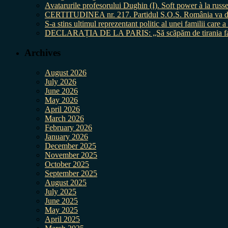
Avatarurile profesorului Dughin (I). Soft power à la russe
CERTITUDINEA nr. 217. Partidul S.O.S. România va da în 
S-a stins ultimul reprezentant politic al unei familii care
DECLARAȚIA DE LA PARIS: „Să scăpăm de tirania fal
Archives
August 2026
July 2026
June 2026
May 2026
April 2026
March 2026
February 2026
January 2026
December 2025
November 2025
October 2025
September 2025
August 2025
July 2025
June 2025
May 2025
April 2025