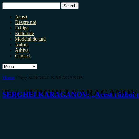
Search
for:
Acasa
Despre noi
Echipa
Editoriale
Modelul de țară
Autori
Arhiva
Contact
Home
/
Tag:
SERGHEI KARAGANOV
Tag:
SERGHEI KARAGANOV
SERGHEI KARAGANOV: „Acest război nu se 