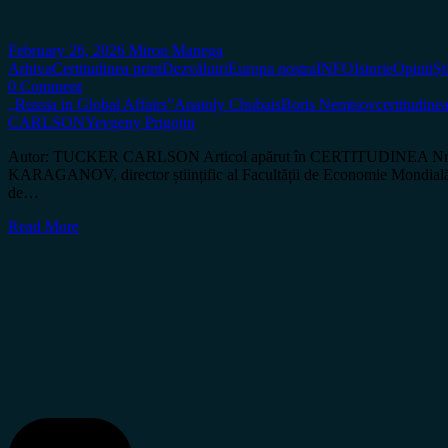
February 26, 2026
Miron Manega
Arhiva
Certitudinea print
Dezvăluiri
Europa nostra
INFO
Istorie
Opinii
Șt
0 Comment
„Russia in Global Affairs”
Anatoly Chubais
Boris Nemtsov
certitudinea
CARLSON
Yevgeny Prigojin
Autor: TUCKER CARLSON Articol apărut în CERTITUDINEA Nr. 205 Da
KARAGANOV, director științific al Facultății de Economie Mondială și
de…
Read More