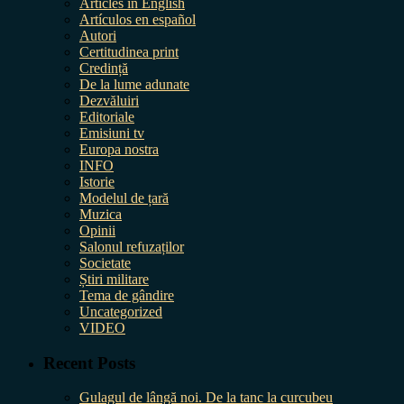
Articles in English
Artículos en español
Autori
Certitudinea print
Credință
De la lume adunate
Dezvăluiri
Editoriale
Emisiuni tv
Europa nostra
INFO
Istorie
Modelul de țară
Muzica
Opinii
Salonul refuzaților
Societate
Știri militare
Tema de gândire
Uncategorized
VIDEO
Recent Posts
Gulagul de lângă noi. De la tanc la curcubeu