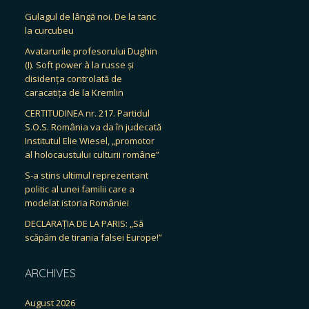
Gulagul de lângă noi. De la tanc
la curcubeu
Avatarurile profesorului Dughin
(I). Soft power à la russe și
disidența controlată de
caracatița de la Kremlin
CERTITUDINEA nr. 217. Partidul
S.O.S. România va da în judecată
Institutul Elie Wiesel, „promotor
al holocaustului culturii române”
S-a stins ultimul reprezentant
politic al unei familii care a
modelat istoria României
DECLARAȚIA DE LA PARIS: „Să
scăpăm de tirania falsei Europe!”
ARCHIVES
August 2026