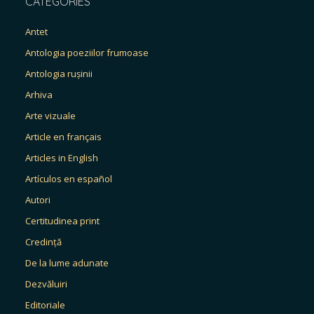
CATEGORIES
Antet
Antologia poeziilor frumoase
Antologia rușinii
Arhiva
Arte vizuale
Article en français
Articles in English
Artículos en español
Autori
Certitudinea print
Credință
De la lume adunate
Dezvăluiri
Editoriale