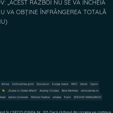
: „ACEST RĂZBOI NU SE VA ÎNCHEIA
NU VA OBȚINE ÎNFRÂNGEREA TOTALĂ
IU)
Arhiva
Certitudinea print
Dezvăluiri
Europa nostra
INFO
Istorie
Opinii
„Russia in Global Affairs”
Anatoly Chubais
Boris Nemtsov
certitudinea.ro
iesel
ladimir Jirinovski
Mikhail Fradkov
ortodox
Putin
SERGHEI KARAGANOV
ut în CERTITUDINEA Nr. 205 Dacă războiul din Ucraina va continua,