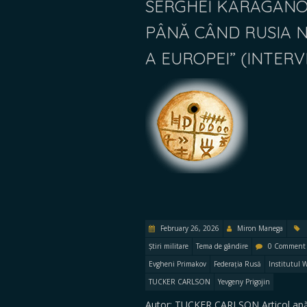
SERGHEI KARAGANOV
PÂNĂ CÂND RUSIA 
A EUROPEI” (INTERV
February 26, 2026
Miron Manega
Știri militare
Tema de gândire
0 Comment
Evgheni Primakov
Federația Rusă
Institutul W
TUCKER CARLSON
Yevgeny Prigojin
Autor: TUCKER CARLSON Articol apăr