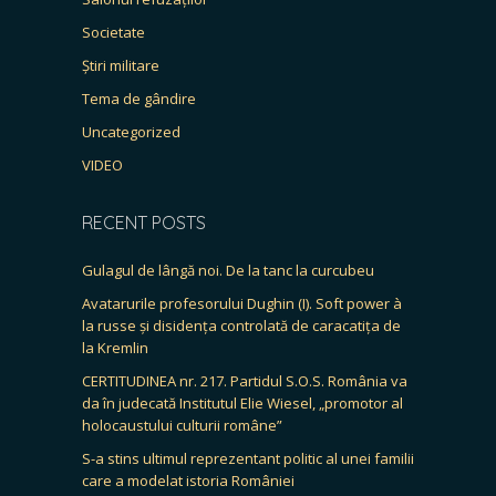
Societate
Știri militare
Tema de gândire
Uncategorized
VIDEO
RECENT POSTS
Gulagul de lângă noi. De la tanc la curcubeu
Avatarurile profesorului Dughin (I). Soft power à
la russe și disidența controlată de caracatița de
la Kremlin
CERTITUDINEA nr. 217. Partidul S.O.S. România va
da în judecată Institutul Elie Wiesel, „promotor al
holocaustului culturii române”
S-a stins ultimul reprezentant politic al unei familii
care a modelat istoria României