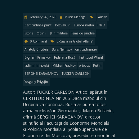
February 26, 2026
Miron Manega
Arhiva
Certitudinea print
Dezvăluiri
Europa nostra
INFO
Istorie
Opinii
Știri militare
Tema de gândire
0 Comment
„Russia in Global Affairs”
Anatoly Chubais
Boris Nemtsov
certitudinea.ro
Evgheni Primakov
Federația Rusă
Institutul Wiesel
ladimir Jirinovski
Mikhail Fradkov
ortodox
Putin
SERGHEI KARAGANOV
TUCKER CARLSON
Yevgeny Prigojin
Autor: TUCKER CARLSON Articol apărut în
CERTITUDINEA Nr. 205 Dacă războiul din
Ucraina va continua, Rusia ar putea folosi
arma nucleară în Germania și Marea Britanie,
afirmă SERGHEI KARAGANOV, director
științific al Facultății de Economie Mondială
și Politică Mondială al Școlii Superioare de
Economie din Moscova, președinte onorific al