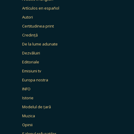
Artículos en español
Autori
Certitudinea print
Credință
De la lume adunate
Dezvăluiri
Editoriale
Emisiuni tv
Europa nostra
INFO
Istorie
Modelul de țară
Muzica
Opinii
Salonul refuzaților