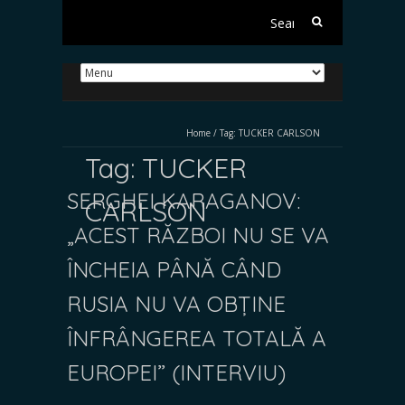
Search
for:
Home
/
Tag:
TUCKER CARLSON
Tag:
TUCKER
SERGHEI KARAGANOV:
CARLSON
„ACEST RĂZBOI NU SE VA
ÎNCHEIA PÂNĂ CÂND
RUSIA NU VA OBȚINE
ÎNFRÂNGEREA TOTALĂ A
EUROPEI” (INTERVIU)