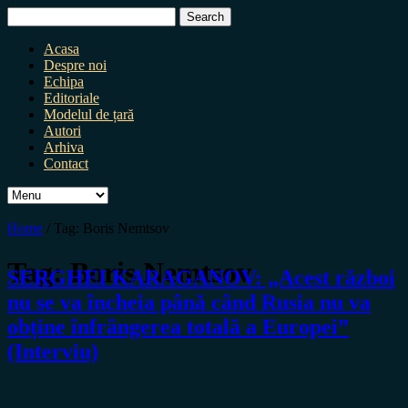
Search
for:
Acasa
Despre noi
Echipa
Editoriale
Modelul de țară
Autori
Arhiva
Contact
Home
/
Tag:
Boris Nemtsov
Tag:
Boris Nemtsov
SERGHEI KARAGANOV: „Acest război
nu se va încheia până când Rusia nu va
obține înfrângerea totală a Europei”
(Interviu)