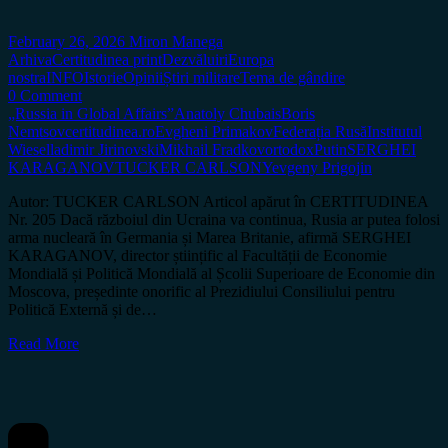
February 26, 2026
Miron Manega
Arhiva
Certitudinea print
Dezvăluiri
Europa
nostra
INFO
Istorie
Opinii
Știri militare
Tema de gândire
0 Comment
„Russia in Global Affairs”
Anatoly Chubais
Boris
Nemtsov
certitudinea.ro
Evgheni Primakov
Federația Rusă
Institutul
Wiesel
ladimir Jirinovski
Mikhail Fradkov
ortodox
Putin
SERGHEI
KARAGANOV
TUCKER CARLSON
Yevgeny Prigojin
Autor: TUCKER CARLSON Articol apărut în CERTITUDINEA
Nr. 205 Dacă războiul din Ucraina va continua, Rusia ar putea folosi
arma nucleară în Germania și Marea Britanie, afirmă SERGHEI
KARAGANOV, director științific al Facultății de Economie
Mondială și Politică Mondială al Școlii Superioare de Economie din
Moscova, președinte onorific al Prezidiului Consiliului pentru
Politică Externă și de…
Read More