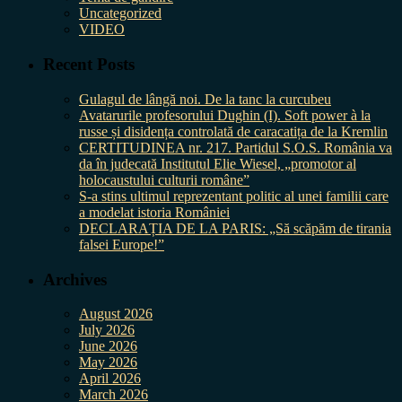
Uncategorized
VIDEO
Recent Posts
Gulagul de lângă noi. De la tanc la curcubeu
Avatarurile profesorului Dughin (I). Soft power à la
russe și disidența controlată de caracatița de la Kremlin
CERTITUDINEA nr. 217. Partidul S.O.S. România va
da în judecată Institutul Elie Wiesel, „promotor al
holocaustului culturii române”
S-a stins ultimul reprezentant politic al unei familii care
a modelat istoria României
DECLARAȚIA DE LA PARIS: „Să scăpăm de tirania
falsei Europe!”
Archives
August 2026
July 2026
June 2026
May 2026
April 2026
March 2026