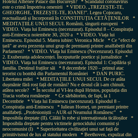
Hotelul Athénée Palace din București?
* Scandalul coronavirus
este o crimă împotriva omenirii
* VIDEO. „TREZEȘTE-TE,
GHEORGHE, TREZEȘTE-TE, IOANE!”. Legea Cojocaru,
reactualizată și încorporată în CONSTITUȚIA CETĂȚENILOR
*
MEDITAȚIILE UNUI SECUI. Românii, singurii europeni
*
VIDEO. Viața lui Eminescu (necenzurat). Episodul 8 – Conspirația
anti-Eminescu noiembrie 30, 2020 a
* VIDEO. Viața lui
Eminescu. Episodul 5. Marea iubire: Veronica Micle
* Ce "efect de
țară" ar avea prezența unui grup de premianți printre analfabeții din
Parlament?
* VIDEO. Viața lui Eminescu (Necenzurat). Episodul
2. Exuberanța adolescenței. Începuturile poetice și jurnalistice
*
VIDEO. Viața lui Eminescu (necenzurat). Episodul 1: Copilăria și
familia. Destinul fraților săi
* 8 decembrie 1920 – primul atac
terorist cu bombă din Parlamentul României
* DAN PURIC.
Libertatea milei
* MEDITAȚIILE UNUI SECUI. De ce atâta
dușmănie fără rost față de români? Nu e destul cât i-am chinuit,
atâtea secole?
* În secolul al VI-lea după Hristos, populația din
Tracia vorbea românește
* Ce sărbătorim, de fapt, la 1
Decembrie
* Viața lui Eminescu (necenzurat). Episodul 8 –
Conspirația anti-Eminescu
* Iuliean Horneț, un premiant printre
analfabeți. „Profesioniștii – AUR-ul Neamului Românesc”
*
Imposibila dreptate (II). Călăii în robe și internaționala ticăloșilor
*
Imposibila dreptate pentru victimele genocidului comunist și
neocomunist (I)
* Superioritatea civilizației unui sat față de
primitivismul de lux al statului modern
* Beethoven, expulzat din