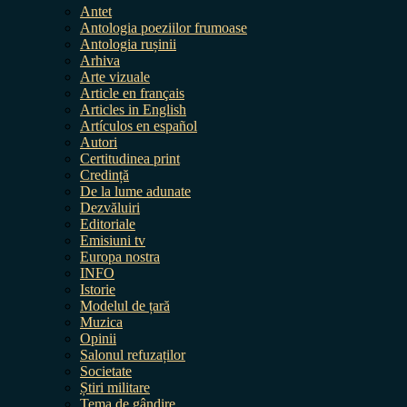
Antet
Antologia poeziilor frumoase
Antologia rușinii
Arhiva
Arte vizuale
Article en français
Articles in English
Artículos en español
Autori
Certitudinea print
Credință
De la lume adunate
Dezvăluiri
Editoriale
Emisiuni tv
Europa nostra
INFO
Istorie
Modelul de țară
Muzica
Opinii
Salonul refuzaților
Societate
Știri militare
Tema de gândire