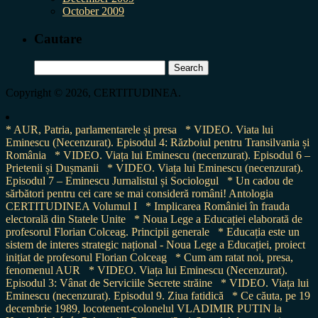
October 2009
Cautare
Search
for:
Copyright © 2026, CERTITUDINEA.
* AUR, Patria, parlamentarele și presa
* VIDEO. Viata lui
Eminescu (Necenzurat). Episodul 4: Războiul pentru Transilvania și
România
* VIDEO. Viața lui Eminescu (necenzurat). Episodul 6 –
Prietenii și Dușmanii
* VIDEO. Viața lui Eminescu (necenzurat).
Episodul 7 – Eminescu Jurnalistul și Sociologul
* Un cadou de
sărbători pentru cei care se mai consideră români! Antologia
CERTITUDINEA Volumul I
* Implicarea României în frauda
electorală din Statele Unite
* Noua Lege a Educației elaborată de
profesorul Florian Colceag. Principii generale
* Educația este un
sistem de interes strategic național - Noua Lege a Educației, proiect
inițiat de profesorul Florian Colceag
* Cum am ratat noi, presa,
fenomenul AUR
* VIDEO. Viața lui Eminescu (Necenzurat).
Episodul 3: Vânat de Serviciile Secrete străine
* VIDEO. Viața lui
Eminescu (necenzurat). Episodul 9. Ziua fatidică
* Ce căuta, pe 19
decembrie 1989, locotenent-colonelul VLADIMIR PUTIN la