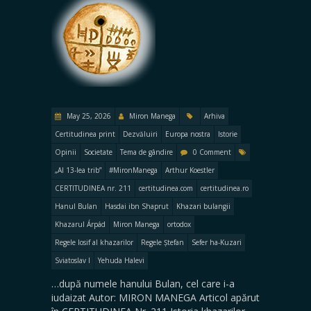
May 25, 2026
Miron Manega
Arhiva
Certitudinea print
Dezvăluiri
Europa nostra
Istorie
Opinii
Societate
Tema de gândire
0 Comment
„Al 13-lea trib”
#MironManega
Arthur Koestler
CERTITUDINEA nr. 211
certitudinea.com
certitudinea.ro
Hanul Bulan
Hasdai ibn Shaprut
Khazari bulangii
Khazarul Árpád
Miron Manega
ortodox
Regele Iosif al khazarilor
Regele Ștefan
Sefer ha-Kuzari
Sviatoslav I
Yehuda Halevi
…după numele hanului Bulan, cel care i-a
iudaizat Autor: MIRON MANEGA Articol apărut