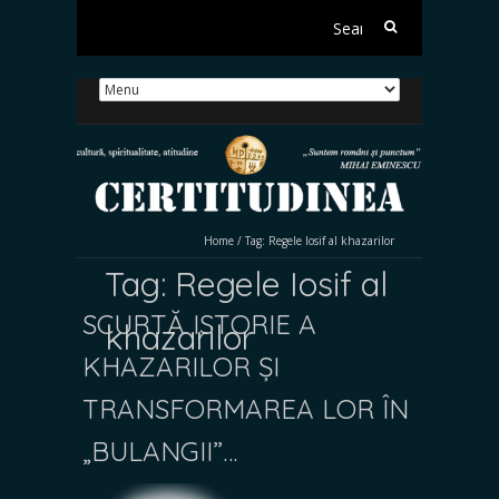
Search
for:
Home
/
Tag:
Regele Iosif al khazarilor
Tag:
Regele Iosif al
SCURTĂ ISTORIE A
khazarilor
KHAZARILOR ȘI
TRANSFORMAREA LOR ÎN
„BULANGII”…