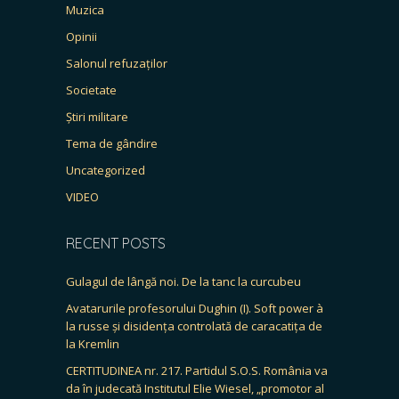
Muzica
Opinii
Salonul refuzaților
Societate
Știri militare
Tema de gândire
Uncategorized
VIDEO
RECENT POSTS
Gulagul de lângă noi. De la tanc la curcubeu
Avatarurile profesorului Dughin (I). Soft power à
la russe și disidența controlată de caracatița de
la Kremlin
CERTITUDINEA nr. 217. Partidul S.O.S. România va
da în judecată Institutul Elie Wiesel, „promotor al