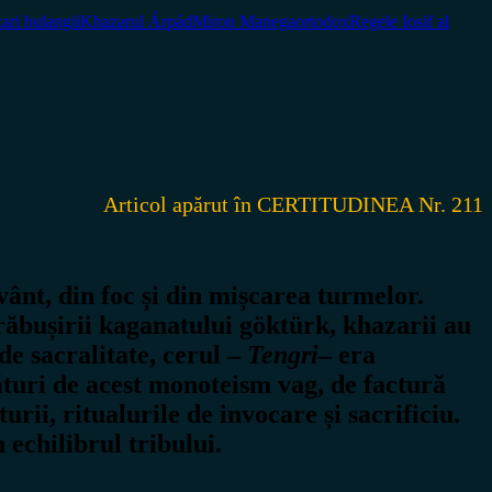
ari bulangii
Khazarul Árpád
Miron Manega
ortodox
Regele Iosif al
Articol apărut în CERTITUDINEA Nr. 211
vânt, din foc și din mișcarea turmelor.
răbușirii kaganatului göktürk, khazarii au
de sacralitate, cerul –
Tengri
– era
ături de acest monoteism vag, de factură
rii, ritualurile de invocare și sacrificiu.
 echilibrul tribului.