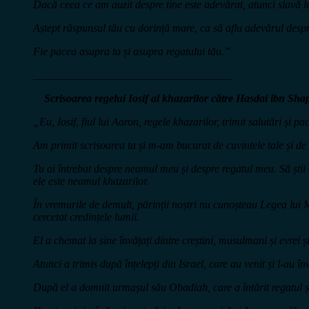
Dacă ceea ce am auzit despre tine este adevărat, atunci slavă lu
Aștept răspunsul tău cu dorință mare, ca să aflu adevărul despr
Fie pacea asupra ta și asupra regatului tău.”
____________________________________
Scrisoarea regelui Iosif al khazarilor către
Hasdai ibn Sha
„Eu, Iosif, fiul lui Aaron, regele khazarilor, trimit salutări și pa
Am primit scrisoarea ta și m-am bucurat de cuvintele tale și de 
Tu ai întrebat despre neamul meu și despre regatul meu. Să știi 
ele este neamul khazarilor.
În vremurile de demult, părinții noștri nu cunoșteau Legea lui 
cercetat credințele lumii.
El a chemat la sine învățați dintre creștini, musulmani și evrei ș
Atunci a trimis după înțelepți din Israel, care au venit și l-au în
După el a domnit urmașul său Obadiah, care a întărit regatul și a