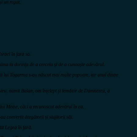
i un regat.
Israel în țara sa.
nima ta dorința de a cerceta și de a cunoaște adevărul.
fiii lui Togarma s-au născut mai multe popoare, iar unul dintre
ostru, numit Bulan, om înțelept și temător de Dumnezeu, a
a lui Moise, căci a recunoscut adevărul în ea.
u convertit dregătorii și slujitorii săi.
dit Legea în țară.