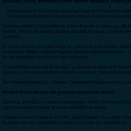
Khazarul Árpád, întemeiază prima dinastie maghiară. Regele Ște
Khazarilor nu le-au fost însă străini nici maghiarii. Dimpotrivă: leg
viu împotriva înaintării varegilor spre sud-est. În acest contact prelu
Conform tradiției și afirmațiilor lui Arthur Koestler în cartea sa,
„Al 13
dinastii. Dincolo de această afirmație discutată de istorici, un lucru r
și politică.
În secolul al X-lea, în spațiul ungar se vorbeau încă două limbi: maghi
(comandant militar), trădează limpede influența organizării khazare. C
în care identitățile nu erau încă rigid delimitate.
Acest echilibru avea însă să se rupă. La sfârșitul secolului al X-lea, r
răzvrătit, care refuza creștinarea. Odată cu acest act, dualismul monarhic
Dar influența khazară nu a dispărut. Comunitățile khazaro-evreiești au 
Declinul Rusiei kievene sub presiunea popoarelor turcice
Între timp, în răsărit, se contura o nouă putere. Odată cu creșterea Rus
ruși a fost semnul limpede al acestei schimbări de alianțe.
Lovitura decisivă a venit în anul 965, când khazarilor li s-a frânt coloan
în granițe mai mici, păstrându-și credința și o parte din structurile lor.