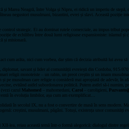
ă și Marea Neagră, între Volga și Nipru, ei ridică un imperiu de stepă, 
tâlneau negustori musulmani, bizantini, evrei și slavi. Această poziție inter
 control strategic. Ei au dominat rutele comerciale, au impus tribut popul
 poziție de echilibru între două lumi religioase expansioniste: islamul și
că și misionară.
act cum arăta, nici cum vorbea, dar știm că decizia atribuită lui avea s
 diplomat, savant și lider al comunității evreiești din Cordoba, 915-970)
 mari religii monoteiste – un rabin, un preot creștin și un imam musulman 
n și pe musulman care religie o consideră mai apropiată de adevăr, în af
i vecine, evitând astfel subordonarea politică. Putem astfel să-i numim, pr
(vezi cazul
Mahomed
– mahomedani,
Carol
– caroligieni,
Pazvantoğ
ecventă în evoluția limbilor, așa cum am exemplificat…
solidată în secolul IX, nu a fost o convertire de masă în sens modern. Mai
genă: creștini, musulmani, păgâni. Totuși, existența unor comunități evrei
l XII-lea, reiau această temă într-o formă alegorică: dialogul dintre rege