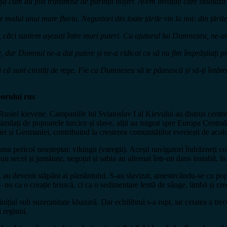
șa cum au fost transmise de părinții noștri. Avem învățați care studiază
e malul unui mare fluviu. Negustori din toate țările vin la noi: din țăril
, căci suntem așezați între mari puteri. Cu ajutorul lui Dumnezeu, ne-a
, dar Domnul ne-a dat putere și ne-a ridicat ca să nu fim împrăștiați p
i că sunt cinstiți de rege. Fie ca Dumnezeu să te păzească și să-ți întăre
porului rus
iei kievene. Campaniile lui Sviatoslav I al Kievului au distrus centrele p
asimilați de popoarele turcice și slave, alții au migrat spre Europa Centr
riei și Germaniei, contribuind la creșterea comunităților evreiești de acol
unui pericol neașteptat: vikingii (varegii). Acești navigatori îndrăzneți co
 secol și jumătate, negoțul și sabia au alternat într-un dans instabil, în
r, au devenit stăpâni ai pământului. S-au slavizat, amestecându-se cu pop
 – nu ca o creație bruscă, ci ca o sedimentare lentă de sânge, limbă și cre
nițial sub suzeranitate khazară. Dar echilibrul s-a rupt, iar cetatea a trec
i regiuni.