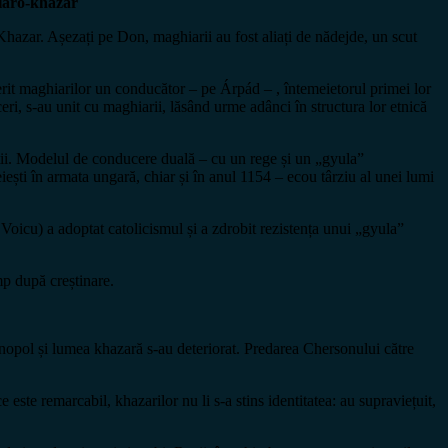
hiaro-khazar
 Khazar. Așezați pe Don, maghiarii au fost aliați de nădejde, un scut
oferit maghiarilor un conducător – pe Árpád – , întemeietorul primei lor
eri, s-au unit cu maghiarii, lăsând urme adânci în structura lor etnică
tuții. Modelul de conducere duală – cu un rege și un „gyula”
ști în armata ungară, chiar și în anul 1154 – ecou târziu al unei lumi
Voicu) a adoptat catolicismul și a zdrobit rezistența unui „gyula”
mp după creștinare.
ntinopol și lumea khazară s-au deteriorat. Predarea Chersonului către
e este remarcabil, khazarilor nu li s-a stins identitatea: au supraviețuit,