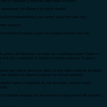
 Tora și Talmudul și judecăm după legea lui Israel.
e musulmane, din Bizanț și din țările slavilor.
m păstrat independența și nu suntem supuși nici unui rege.
rintre neamuri.
ască poziția.
Fie pacea asupra ta și asupra tuturor celor din
olitice ale khazarilor, iar statul lor s-a prăbușit treptat. Odată cu
ală și de Est, contribuind la formarea evreimii așkenaze. O parte a
o.
borau spre sud pe mare și pe râuri, ca niște săgeți aruncate de istorie,
 care alianțele se nășteau și mureau cu aceeași rapiditate.
ulațiile supuse și adoptând, în cele din urmă, credința creștin-
dință.
ut în mâinile varegilor. De aici avea să se nască primul stat al rușilor,