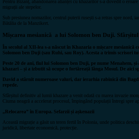
Pentru Bizanț, abandonarea alianței cu khazarilor s-a dovedit o eroare s
migrații ale stepelor.
Sub presiunea nomazilor, centrul puterii rusești s-a retras spre nord, ia
Bătălia de la Manzikert.
Mișcarea mesianică a lui Solomon ben Duji. Sfârșitul 
În secolul al XII-lea s-a născut în Khazaria o mișcare mesianică 
Solomon ben Duji (sau Ruhi, sau Roy). Acesta a trimis scrisori tu
Peste 20 de ani, fiul lui Solomon ben Duji, pe nume Menahem, și-a 
khazari – și a izbutit să ocupe o fortăreață lânga Mosul. De aici
David a stârnit numeroase valuri, dar ierarhia rabinică din Bagdad
repede.
Sfârșitul definitiv al lumii khazare a venit odată cu marea invazie mong
Ciuma neagră a accelerat procesul, împingând populații întregi spre a
„Relocarea” în Europa. Sefarzii și așkenazii
Această migrație a găsit un teren fertil în Polonia, unde politica deschi
juridică, libertate economică, protecție.