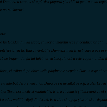
i Dumnezeu care nu și-a părăsit poporul și a ridicat pentru el un rege ș
e aceste lucruri.
prut
ce lui Hasdai, fiul lui Isaac, slujitor al marelui rege și conducător al lui 
înțelepciunea ta. Binecuvântat fie Dumnezeul lui Israel, care a pus în i
că ne tragem din fiii lui Iafet, iar strămoșul nostru este Togarma. Din 
Moise, ci trăiau după obiceiurile păgâne ale stepelor. Dar un rege al n
i i-a întrebat despre legea lor. După ce i-a ascultat pe toți, a ales Lege
vățat Tora, poruncile și rânduielile. El s-a circumcis și împreună cu el s-a
 adus mulți învățați din Israel. El a zidit sinagogi și școli și a răspân