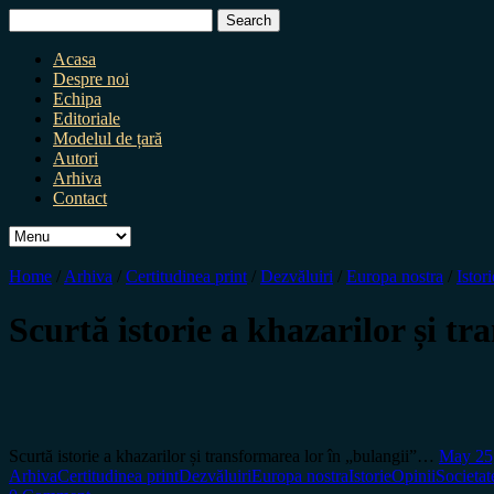
Search
for:
Acasa
Despre noi
Echipa
Editoriale
Modelul de țară
Autori
Arhiva
Contact
Home
/
Arhiva
/
Certitudinea print
/
Dezvăluiri
/
Europa nostra
/
Istori
Scurtă istorie a khazarilor și t
Scurtă istorie a khazarilor și transformarea lor în „bulangii”…
May 25
Arhiva
Certitudinea print
Dezvăluiri
Europa nostra
Istorie
Opinii
Societat