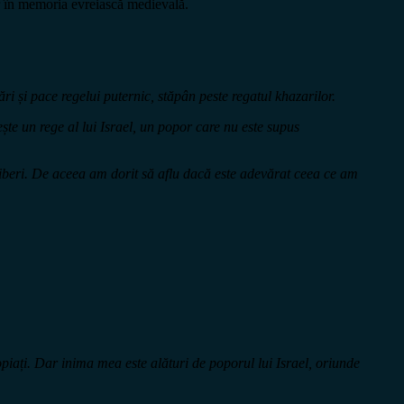
lor în memoria evreiască medievală.
tări și pace regelui puternic, stăpân peste regatul khazarilor.
ește un rege al lui Israel, un popor care nu este supus
 liberi. De aceea am dorit să aflu dacă este adevărat ceea ce am
ropiați. Dar inima mea este alături de poporul lui Israel, oriunde