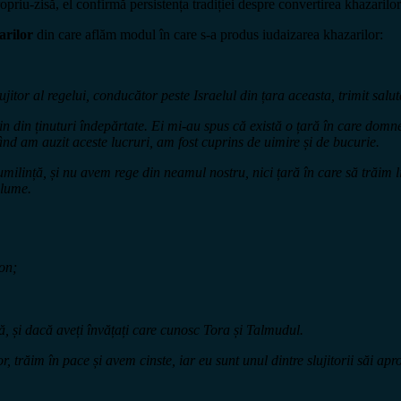
 propriu-zisă, el confirmă persistența tradiției despre convertirea khazari
arilor
din care aflăm modul în care s-a produs iudaizarea khazarilor:
lujitor al regelui, conducător peste Israelul din țara aceasta, trimit salu
in din ținuturi îndepărtate. Ei mi-au spus că există o țară în care domn
 Când am auzit aceste lucruri, am fost cuprins de uimire și de bucurie.
 umilință, și nu avem rege din neamul nostru, nici țară în care să trăim
 lume.
ron;
, și dacă aveți învățați care cunosc Tora și Talmudul.
r, trăim în pace și avem cinste, iar eu sunt unul dintre slujitorii săi ap