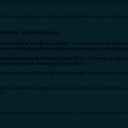
trategică. Timp de secole, ei fuseseră bariera care ținuse piept valurilor
r Kievul a intrat într-un declin rapid. În golul astfel creat au năvălit po
definitiv al lumii khazare
ce și-a propus sa înceapă o „cruciadă” evreiască pentru cucerirea P
turor evreilor din țările înconjurătoare spunând că a sosit timpul
luat porecla David al-Roy și titlul de Mesia. El a reușit să adune o 
 spera să-și conducă armata spre Țara Sfântă.
 a manifestat ostilitate față de mișcarea lui. David al-Roy a fost î
olă, declanșată de Ginghis Han, în secolul al XIII-lea. Sub lovitura acest
pus.
să a conducătorilor locali a atras coloniști. În carta emisă de Boleslav a