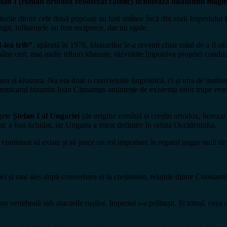
fan I (român ortodox rebotezat catolic) lichidează dualismul mag
ăturile dintre cele două popoare au fost strânse încă din zorii Imperiului
ngit, influențele au fost reciproce, dar nu egale.
-lea trib”
, apărută în 1976, khazarilor le-a revenit chiar rolul de a fi 
ămâne cert: mai multe triburi khazare, răzvrătite împotriva propriei conduc
ara și khazara. Nu era doar o conviețuire lingvistică, ci și una de insti
ronicarul bizantin Ioan Cinnamus amintește de existența unor trupe evreie
egele
Ștefan I al Ungariei
(de origine română și creștin ortodox, botezat 
 a fost lichidat, iar Ungaria a intrat definitiv în orbita Occidentului.
continuat să existe și să joace un rol important în regatul ungar mult ti
iei și mai ales după convertirea ei la creștinism, relațiile dintre Consta
a vertebrală sub atacurile rușilor. Imperiul s-a prăbușit. Și totuși, ceea c