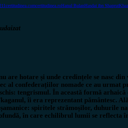
211
certitudinea.com
certitudinea.ro
Hanul Bulan
Hasdai ibn Shaprut
Khaz
udaizat
nu are hotare și unde credințele se nasc din 
tec al confederațiilor nomade ce au urmat p
eschis:
tengrismul
. În această formă arhaică 
/kaganul, îi era reprezentant pământesc. Al
șamanice: spiritele strămoșilor, duhurile natu
fundă, în care echilibrul lumii se reflecta în