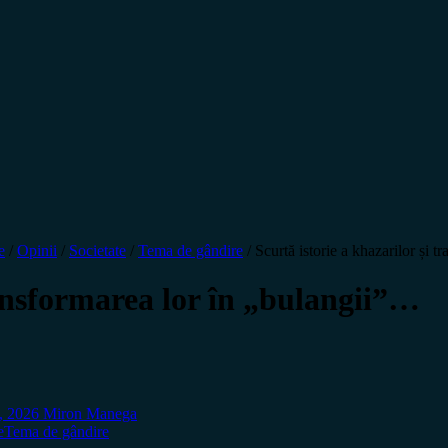
e
/
Opinii
/
Societate
/
Tema de gândire
/
Scurtă istorie a khazarilor și 
ransformarea lor în „bulangii”…
, 2026
Miron Manega
e
Tema de gândire