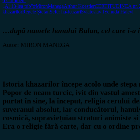
0 Comment
„Al 13-lea trib”
#MironManega
Arthur Koestler
CERTITUDINEA nr. 
khazarilor
Regele Ștefan
Sefer ha-Kuzari
Sviatoslav I
Yehuda Halevi
…după numele hanului Bulan, cel care i-a i
Autor: MIRON MANEGA
Istoria khazarilor începe acolo unde stepa 
Popor de neam turcic, ivit din vastul ames
purtat în sine, la început, religia cerului d
suveranul absolut, iar conducătorul, hanul
cosmică, supraviețuiau straturi animiste și 
Era o religie fără carte, dar cu o ordine pro
___________________________________