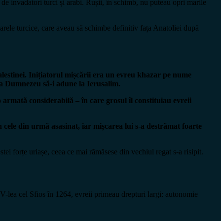
 de invadatori turci și arabi. Rușii, în schimb, nu puteau opri marile
poarele turcice, care aveau să schimbe definitiv fața Anatoliei după
alestinei. Inițiatorul mișcării era un evreu khazar pe nume
 ca Dumnezeu să-i adune la Ierusalim.
armată considerabilă – în care grosul îl constituiau evreii
n cele din urmă asasinat, iar mișcarea lui s-a destrămat foarte
ei forțe uriașe, ceea ce mai rămăsese din vechiul regat s-a risipit.
l V-lea cel Sfios în 1264, evreii primeau drepturi largi: autonomie