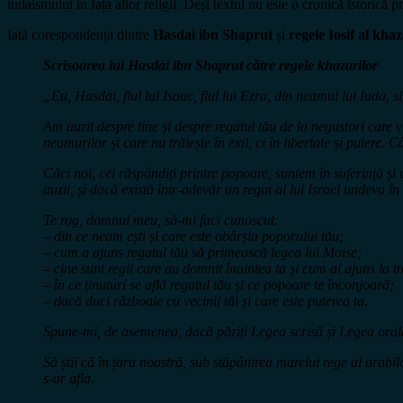
iudaismului în fața altor religii. Deși textul nu este o cronică istorică
Iată corespondența dintre
Hasdai ibn Shaprut
și
regele Iosif al khaz
Scrisoarea lui Hasdai ibn Shaprut către regele khazarilor
„Eu, Hasdai, fiul lui Isaac, fiul lui Ezra, din neamul lui Iuda, s
Am auzit despre tine și despre regatul tău de la negustori care v
neamurilor și care nu trăiește în exil, ci în libertate și putere.
Căci noi, cei răspândiți printre popoare, suntem în suferință și
auzit, și dacă există într-adevăr un regat al lui Israel undeva în
Te rog, domnul meu, să-mi faci cunoscut:
– din ce neam ești și care este obârșia poporului tău;
– cum a ajuns regatul tău să primească legea lui Moise;
– cine sunt regii care au domnit înaintea ta și cum ai ajuns la t
– în ce ținuturi se află regatul tău și ce popoare te înconjoară;
– dacă duci războaie cu vecinii tăi și care este puterea ta.
Spune-mi, de asemenea, dacă păziți Legea scrisă și Legea orală
Să știi că în țara noastră, sub stăpânirea marelui rege al arabilo
s-ar afla.