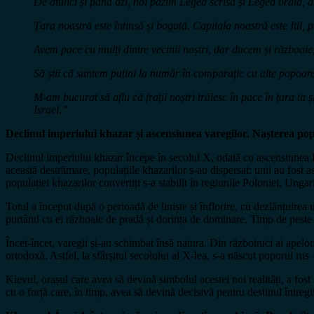
De atunci și până azi, noi păzim Legea scrisă și Legea orală, a
Țara noastră este întinsă și bogată. Capitala noastră este Itil, p
Avem pace cu mulți dintre vecinii noștri, dar ducem și războaie
Să știi că suntem puțini la număr în comparație cu alte popoare
M-am bucurat să aflu că frații noștri trăiesc în pace în țara ta ș
Israel.”
Declinul imperiului khazar și ascensiunea varegilor. Nașterea po
Declinul imperiului khazar începe în secolul X, odată cu ascensiunea Rus
această destrămare, populațiile khazarilor s-au dispersat: unii au fost 
populației khazarilor convertiți s-a stabilit în regiunile Poloniei, Unga
Totul a început după o perioadă de liniște și înflorire, cu dezlănțuirea 
purtând cu ei războaie de pradă și dorința de dominare. Timp de peste un
Încet-încet, varegii și-au schimbat însă natura. Din războinici ai apelo
ortodoxă. Astfel, la sfârșitul secolului al X-lea, s-a născut poporul rus
Kievul, orașul care avea să devină simbolul acestei noi realități, a fost i
cu o forță care, în timp, avea să devină decisivă pentru destinul întregi