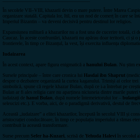
În secolele VII–VIII, khazarii devin o mare putere. Între Marea Caspic
organizare statală. Capitala lor, Itil, era un nod de comerț în care se în
Imperiul Bizantin – va deveni decisivă pentru destinul lor religios.
Expansiunea militară a khazarilor nu a fost una de cucerire totală, ci de
Caucaz. În aceste confruntări, khazarii nu apărau doar teritorii, ci și o
frontierele, în timp ce Bizanțul, la vest, își exercita influența diplomati
Iudaizarea
În acest context, apare figura enigmatică a
hanului Bulan
. Nu știm ex
Sursele principale – între care cronica lui
Hasdai ibn Shaprut
(medic,
despre o dezbatere organizată la curtea kaganului. Trimiși ai celor trei
simbolică, spune că regele khazar Bulan, după ce i-a întrebat pe crești
Bulan ar fi ales religia care nu aparținea niciuneia dintre marile puter
iudaizați de
hanul Bulan
, după numele întemeietorului lor –
bulangii
seleucizi etc.). E vorba, aici, de o paradigmă derivativă, destul de fr
Această „iudaizare” a elitei khazarilor, începută în secolul VIII și con
aristocrației conducătoare, în timp ce populația imperiului a rămas etero
contribuit la această transformare.
Surse precum
Sefer ha-Kuzari
, scrisă de
Yehuda Halevi
în secolul a