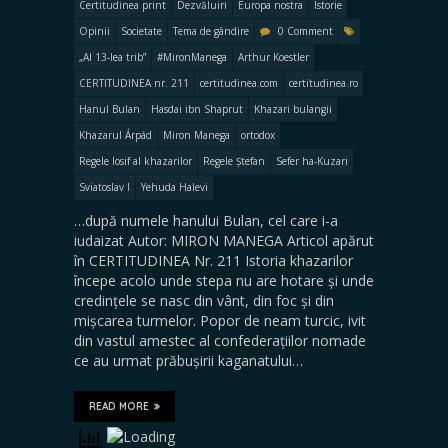
Certitudinea print
Dezvăluiri
Europa nostra
Istorie
Opinii
Societate
Tema de gândire
0 Comment
„Al 13-lea trib”
#MironManega
Arthur Koestler
CERTITUDINEA nr. 211
certitudinea.com
certitudinea.ro
Hanul Bulan
Hasdai ibn Shaprut
Khazari bulangii
Khazarul Árpád
Miron Manega
ortodox
Regele Iosif al khazarilor
Regele Ștefan
Sefer ha-Kuzari
Sviatoslav I
Yehuda Halevi
…după numele hanului Bulan, cel care i-a
iudaizat Autor: MIRON MANEGA Articol apărut
în CERTITUDINEA Nr. 211 Istoria khazarilor
începe acolo unde stepa nu are hotare și unde
credințele se nasc din vânt, din foc și din
mișcarea turmelor. Popor de neam turcic, ivit
din vastul amestec al confederațiilor nomade
ce au urmat prăbușirii kaganatului…
READ MORE