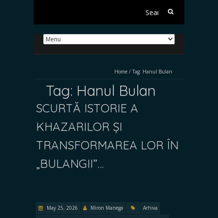
Search
for:
Home
/
Tag:
Hanul Bulan
Tag:
Hanul Bulan
SCURTĂ ISTORIE A
KHAZARILOR ȘI
TRANSFORMAREA LOR ÎN
„BULANGII”…
May 25, 2026
Miron Manega
Arhiva