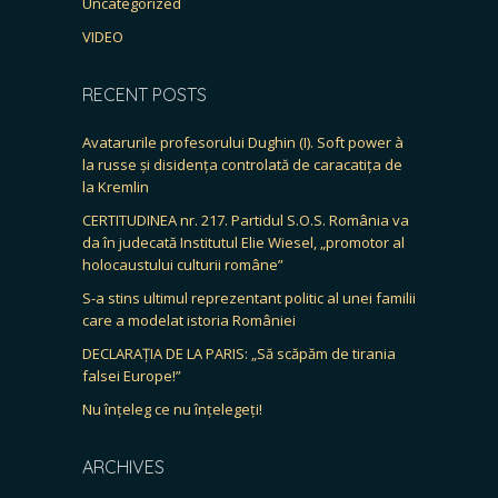
Uncategorized
VIDEO
RECENT POSTS
Avatarurile profesorului Dughin (I). Soft power à
la russe și disidența controlată de caracatița de
la Kremlin
CERTITUDINEA nr. 217. Partidul S.O.S. România va
da în judecată Institutul Elie Wiesel, „promotor al
holocaustului culturii române”
S-a stins ultimul reprezentant politic al unei familii
care a modelat istoria României
DECLARAȚIA DE LA PARIS: „Să scăpăm de tirania
falsei Europe!”
Nu înțeleg ce nu înțelegeți!
ARCHIVES