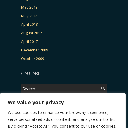
May 2019
May 2018
April 2018
August 2017
April 2017
December 2009
October 2009
CAUTARE
Search
for:
We value your privacy
We use cookies to enhance your browsing experience,
Copyright © 2026, CERTITUDINEA.
serve personalised ads or content, and analyse our traffic.
R, Patria, parlamentarele și presa
* VIDEO. Viata lui Eminescu (Necenzurat). Episod
By clicking "Accept All", you consent to our use of cookies.