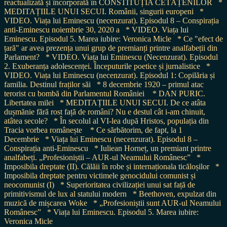
reactualizată și încorporată în CONSTITUȚIA CETĂȚENILOR
*
MEDITAȚIILE UNUI SECUI. Românii, singurii europeni
*
VIDEO. Viața lui Eminescu (necenzurat). Episodul 8 – Conspirația
anti-Eminescu noiembrie 30, 2020 a
* VIDEO. Viața lui
Eminescu. Episodul 5. Marea iubire: Veronica Micle
* Ce "efect de
țară" ar avea prezența unui grup de premianți printre analfabeții din
Parlament?
* VIDEO. Viața lui Eminescu (Necenzurat). Episodul
2. Exuberanța adolescenței. Începuturile poetice și jurnalistice
*
VIDEO. Viața lui Eminescu (necenzurat). Episodul 1: Copilăria și
familia. Destinul fraților săi
* 8 decembrie 1920 – primul atac
terorist cu bombă din Parlamentul României
* DAN PURIC.
Libertatea milei
* MEDITAȚIILE UNUI SECUI. De ce atâta
dușmănie fără rost față de români? Nu e destul cât i-am chinuit,
atâtea secole?
* În secolul al VI-lea după Hristos, populația din
Tracia vorbea românește
* Ce sărbătorim, de fapt, la 1
Decembrie
* Viața lui Eminescu (necenzurat). Episodul 8 –
Conspirația anti-Eminescu
* Iuliean Horneț, un premiant printre
analfabeți. „Profesioniștii – AUR-ul Neamului Românesc”
*
Imposibila dreptate (II). Călăii în robe și internaționala ticăloșilor
*
Imposibila dreptate pentru victimele genocidului comunist și
neocomunist (I)
* Superioritatea civilizației unui sat față de
primitivismul de lux al statului modern
* Beethoven, expulzat din
muzică de mișcarea Woke
* „Profesioniștii sunt AUR-ul Neamului
Românesc”
* Viața lui Eminescu. Episodul 5. Marea iubire:
Veronica Micle