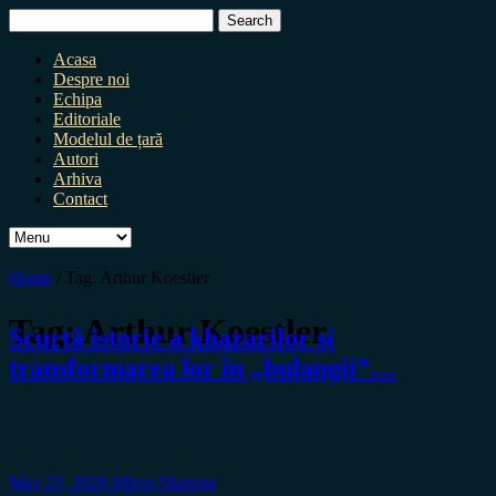
Search
for:
Acasa
Despre noi
Echipa
Editoriale
Modelul de țară
Autori
Arhiva
Contact
Home
/
Tag:
Arthur Koestler
Tag:
Arthur Koestler
Scurtă istorie a khazarilor și
transformarea lor în „bulangii”…
May 25, 2026
Miron Manega