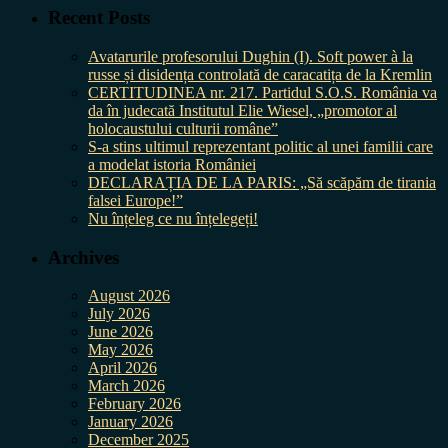
Recent Posts
Avatarurile profesorului Dughin (I). Soft power à la
russe și disidența controlată de caracatița de la Kremlin
CERTITUDINEA nr. 217. Partidul S.O.S. România va
da în judecată Institutul Elie Wiesel, „promotor al
holocaustului culturii române”
S-a stins ultimul reprezentant politic al unei familii care
a modelat istoria României
DECLARAȚIA DE LA PARIS: „Să scăpăm de tirania
falsei Europe!”
Nu înțeleg ce nu înțelegeți!
Archives
August 2026
July 2026
June 2026
May 2026
April 2026
March 2026
February 2026
January 2026
December 2025