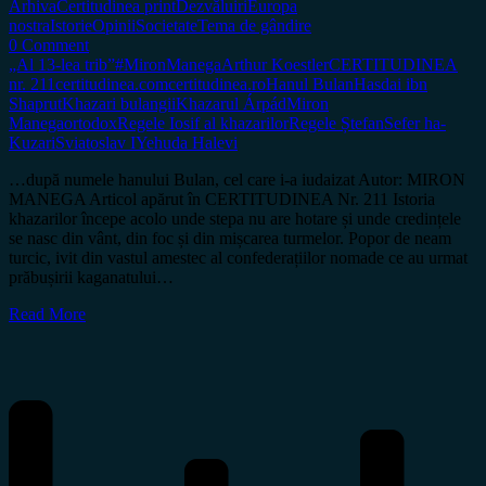
Arhiva
Certitudinea print
Dezvăluiri
Europa
nostra
Istorie
Opinii
Societate
Tema de gândire
0 Comment
„Al 13-lea trib”
#MironManega
Arthur Koestler
CERTITUDINEA
nr. 211
certitudinea.com
certitudinea.ro
Hanul Bulan
Hasdai ibn
Shaprut
Khazari bulangii
Khazarul Árpád
Miron
Manega
ortodox
Regele Iosif al khazarilor
Regele Ștefan
Sefer ha-
Kuzari
Sviatoslav I
Yehuda Halevi
…după numele hanului Bulan, cel care i-a iudaizat Autor: MIRON
MANEGA Articol apărut în CERTITUDINEA Nr. 211 Istoria
khazarilor începe acolo unde stepa nu are hotare și unde credințele
se nasc din vânt, din foc și din mișcarea turmelor. Popor de neam
turcic, ivit din vastul amestec al confederațiilor nomade ce au urmat
prăbușirii kaganatului…
Read More