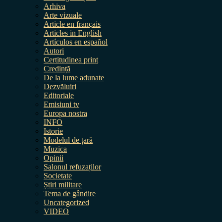
Arhiva
Arte vizuale
Article en français
Articles in English
Artículos en español
Autori
Certitudinea print
Credință
De la lume adunate
Dezvăluiri
Editoriale
Emisiuni tv
Europa nostra
INFO
Istorie
Modelul de țară
Muzica
Opinii
Salonul refuzaților
Societate
Știri militare
Tema de gândire
Uncategorized
VIDEO