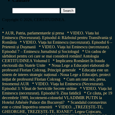
Cautare
Search
for:
Copyright © 2026, CERTITUDINEA.
* AUR, Patria, parlamentarele și presa
* VIDEO. Viata lui
Eminescu (Necenzurat). Episodul 4: Războiul pentru Transilvania și
România
* VIDEO. Viața lui Eminescu (necenzurat). Episodul 6 –
Prietenii și Dușmanii
* VIDEO. Viața lui Eminescu (necenzurat).
Episodul 7 – Eminescu Jurnalistul și Sociologul
* Un cadou de
sărbători pentru cei care se mai consideră români! Antologia
CERTITUDINEA Volumul I
* Implicarea României în frauda
electorală din Statele Unite
* Noua Lege a Educației elaborată de
profesorul Florian Colceag. Principii generale
* Educația este un
sistem de interes strategic național - Noua Lege a Educației, proiect
inițiat de profesorul Florian Colceag
* Cum am ratat noi, presa,
fenomenul AUR
* VIDEO. Viața lui Eminescu (Necenzurat).
Episodul 3: Vânat de Serviciile Secrete străine
* VIDEO. Viața lui
Eminescu (necenzurat). Episodul 9. Ziua fatidică
* Ce căuta, pe 19
decembrie 1989, locotenent-colonelul VLADIMIR PUTIN la
Hotelul Athénée Palace din București?
* Scandalul coronavirus
este o crimă împotriva omenirii
* VIDEO. „TREZEȘTE-TE,
GHEORGHE, TREZEȘTE-TE, IOANE!”. Legea Cojocaru,