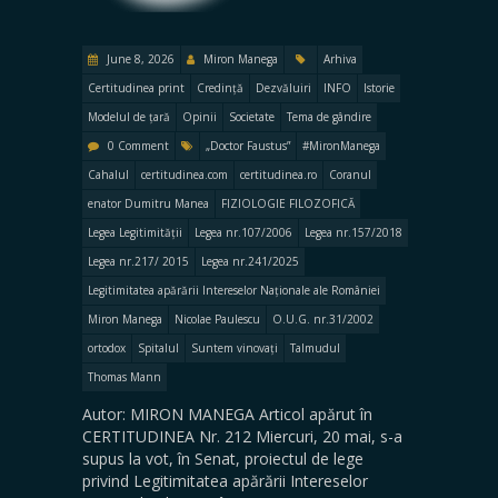
June 8, 2026
Miron Manega
Arhiva
Certitudinea print
Credință
Dezvăluiri
INFO
Istorie
Modelul de țară
Opinii
Societate
Tema de gândire
0 Comment
„Doctor Faustus”
#MironManega
Cahalul
certitudinea.com
certitudinea.ro
Coranul
enator Dumitru Manea
FIZIOLOGIE FILOZOFICĂ
Legea Legitimității
Legea nr.107/2006
Legea nr.157/2018
Legea nr.217/ 2015
Legea nr.241/2025
Legitimitatea apărării Intereselor Naționale ale României
Miron Manega
Nicolae Paulescu
O.U.G. nr.31/2002
ortodox
Spitalul
Suntem vinovați
Talmudul
Thomas Mann
Autor: MIRON MANEGA Articol apărut în
CERTITUDINEA Nr. 212 Miercuri, 20 mai, s-a
supus la vot, în Senat, proiectul de lege
privind Legitimitatea apărării Intereselor