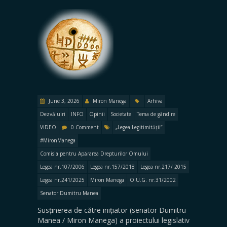
June 3, 2026
Miron Manega
Arhiva
Dezvăluiri
INFO
Opinii
Societate
Tema de gândire
VIDEO
0 Comment
„Legea Legitimității”
#MironManega
Comisia pentru Apărarea Drepturilor Omului
Legea nr.107/2006
Legea nr.157/2018
Legea nr.217/ 2015
Legea nr.241/2025
Miron Manega
O.U.G. nr.31/2002
Senator Dumitru Manea
Susținerea de către inițiator (senator Dumitru
Manea / Miron Manega) a proiectului legislativ