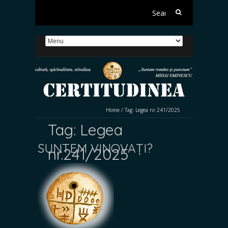
Search
for:
Home
/
Tag:
Legea nr.241/2025
Tag:
Legea
SUNTEM VINOVAȚI?
nr.241/2025