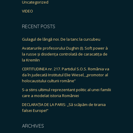
Uncategorized
VIDEO
RECENT POSTS
Gulagul de lângă noi. De la tanc la curcubeu
Avatarurile profesorului Dughin (I). Soft power à
la russe și disidența controlată de caracatița de
la Kremlin
CERTITUDINEA nr. 217. Partidul S.O.S. România va
da în judecată Institutul Elie Wiesel, „promotor al
holocaustului culturii române”
S-a stins ultimul reprezentant politic al unei familii
care a modelat istoria României
DECLARAȚIA DE LA PARIS: „Să scăpăm de tirania
falsei Europe!”
ARCHIVES