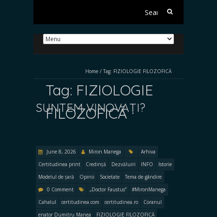
Search
for:
Home
/
Tag:
FIZIOLOGIE FILOZOFICĂ
Tag:
FIZIOLOGIE
SUNTEM VINOVAȚI?
FILOZOFICĂ
June 8, 2026
Miron Manega
Arhiva
Certitudinea print
Credință
Dezvăluiri
INFO
Istorie
Modelul de țară
Opinii
Societate
Tema de gândire
0 Comment
„Doctor Faustus”
#MironManega
Cahalul
certitudinea.com
certitudinea.ro
Coranul
enator Dumitru Manea
FIZIOLOGIE FILOZOFICĂ