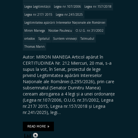
Legea Legitimității
Legea nr.107/2006
Legea nr.157/2018
Legea nr.217/ 2015
Legea nr.241/2025
Legitimitatea apărării Intereselor Naționale ale României
Miron Manega
Nicolae Paulescu
O.U.G. nr.31/2002
ortodox
Spitalul
Suntem vinovați
Talmudul
Thomas Mann
Autor: MIRON MANEGA Articol apărut în
CERTITUDINEA Nr. 212 Miercuri, 20 mai, s-a
supus la vot, în Senat, proiectul de lege
privind Legitimitatea apărării Intereselor
Naționale ale României (L295/2026), prin care
subsemnatul (Senator Dumitru Manea)
ceream abrogarea a 4 legi și a unei ordonanțe
(Legea nr.107/2006, O.U.G. nr.31/2002, Legea
nr.217/ 2015, Legea nr.157/2018 și Legea
nr.241/2025), legi…
READ MORE