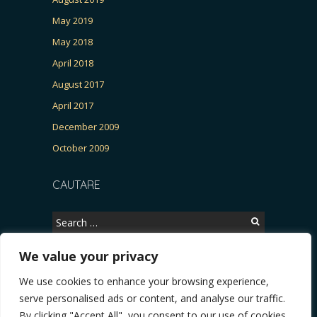
May 2019
May 2018
April 2018
August 2017
April 2017
December 2009
October 2009
CAUTARE
Search
for:
We value your privacy
We use cookies to enhance your browsing experience,
Copyright © 2026, CERTITUDINEA.
serve personalised ads or content, and analyse our traffic.
R, Patria, parlamentarele și presa
* VIDEO. Viata lui Eminescu (Necenzurat). Episod
By clicking "Accept All", you consent to our use of cookies.