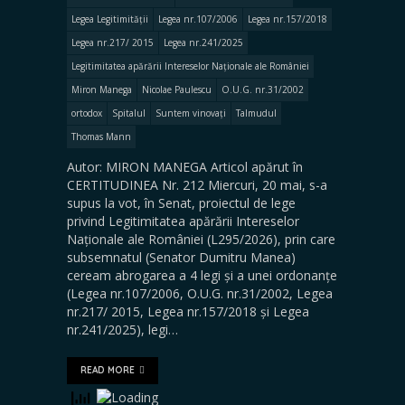
Legea Legitimității
Legea nr.107/2006
Legea nr.157/2018
Legea nr.217/ 2015
Legea nr.241/2025
Legitimitatea apărării Intereselor Naționale ale României
Miron Manega
Nicolae Paulescu
O.U.G. nr.31/2002
ortodox
Spitalul
Suntem vinovați
Talmudul
Thomas Mann
Autor: MIRON MANEGA Articol apărut în
CERTITUDINEA Nr. 212 Miercuri, 20 mai, s-a
supus la vot, în Senat, proiectul de lege
privind Legitimitatea apărării Intereselor
Naționale ale României (L295/2026), prin care
subsemnatul (Senator Dumitru Manea)
ceream abrogarea a 4 legi și a unei ordonanțe
(Legea nr.107/2006, O.U.G. nr.31/2002, Legea
nr.217/ 2015, Legea nr.157/2018 și Legea
nr.241/2025), legi…
READ MORE