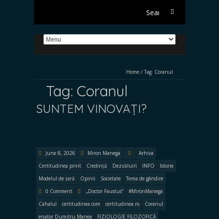
Search
for:
Home
/
Tag:
Coranul
Tag:
Coranul
SUNTEM VINOVAȚI?
June 8, 2026
Miron Manega
Arhiva
Certitudinea print
Credință
Dezvăluiri
INFO
Istorie
Modelul de țară
Opinii
Societate
Tema de gândire
0 Comment
„Doctor Faustus”
#MironManega
Cahalul
certitudinea.com
certitudinea.ro
Coranul
enator Dumitru Manea
FIZIOLOGIE FILOZOFICĂ