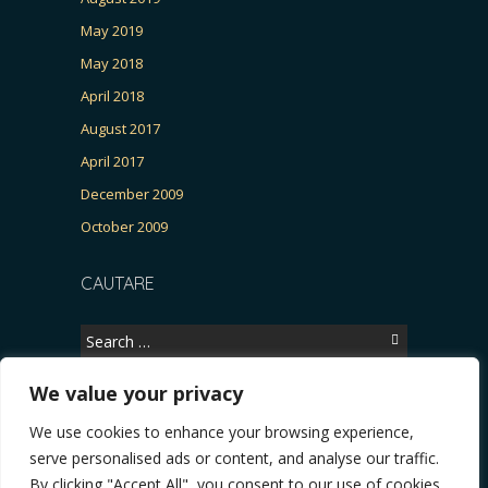
May 2019
May 2018
April 2018
August 2017
April 2017
December 2009
October 2009
CAUTARE
Search
for:
We value your privacy
We use cookies to enhance your browsing experience,
Copyright © 2026, CERTITUDINEA.
serve personalised ads or content, and analyse our traffic.
R, Patria, parlamentarele și presa
* VIDEO. Viata lui Eminescu (Necenzurat). Episodu
By clicking "Accept All", you consent to our use of cookies.