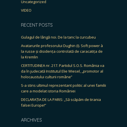
Uncategorized
VIDEO
RECENT POSTS
Gulagul de lângă noi. De la tanc la curcubeu
Avatarurile profesorului Dughin (I). Soft power à
la russe și disidența controlată de caracatița de
la Kremlin
CERTITUDINEA nr. 217. Partidul S.O.S. România va
da în judecată Institutul Elie Wiesel, „promotor al
holocaustului culturii române”
S-a stins ultimul reprezentant politic al unei familii
care a modelat istoria României
DECLARAȚIA DE LA PARIS: „Să scăpăm de tirania
falsei Europe!”
ARCHIVES