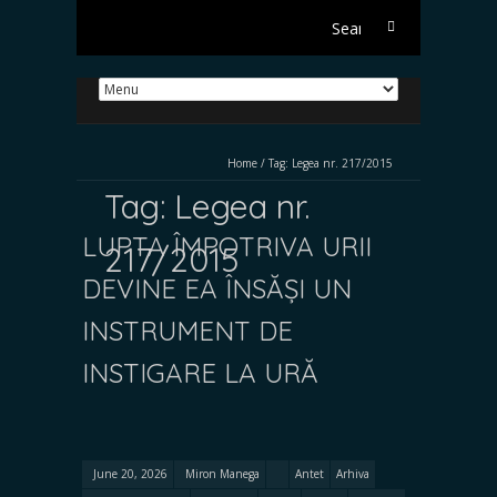
Search
for:
Home
/
Tag:
Legea nr. 217/2015
Tag:
Legea nr.
LUPTA ÎMPOTRIVA URII
217/2015
DEVINE EA ÎNSĂȘI UN
INSTRUMENT DE
INSTIGARE LA URĂ
June 20, 2026
Miron Manega
Antet
Arhiva