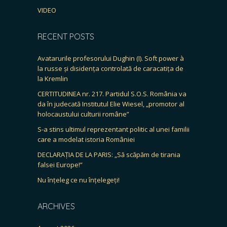
VIDEO
RECENT POSTS
Avatarurile profesorului Dughin (I). Soft power à
la russe și disidența controlată de caracatița de
la Kremlin
CERTITUDINEA nr. 217. Partidul S.O.S. România va
da în judecată Institutul Elie Wiesel, „promotor al
holocaustului culturii române”
S-a stins ultimul reprezentant politic al unei familii
care a modelat istoria României
DECLARAȚIA DE LA PARIS: „Să scăpăm de tirania
falsei Europe!”
Nu înțeleg ce nu înțelegeți!
ARCHIVES