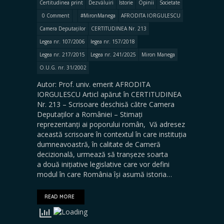
Certitudinea print
Dezvăluiri
Istorie
Opinii
Societate
0 Comment
#MironManega
AFRODITA IORGULESCU
Camera Deputaților
CERTITUDINEA Nr. 213
Legea nr. 107/2006
legea nr. 157/2018
Legea nr. 217/2015
Legea nr. 241/2025
Miron Manega
O.U.G. nr. 31/2002
Autor: Prof. univ. emerit AFRODITA
IORGULESCU Articl apărut în CERTITUDINEA
Nr. 213 – Scrisoare deschisă către Camera
Deputaților a României – Stimați
reprezentanți ai poporului român, Vă adresez
această scrisoare în contextul în care instituția
dumneavoastră, în calitate de Cameră
decizională, urmează să tranșeze soarta
a două inițiative legislative care vor defini
modul în care România își asumă istoria…
READ MORE