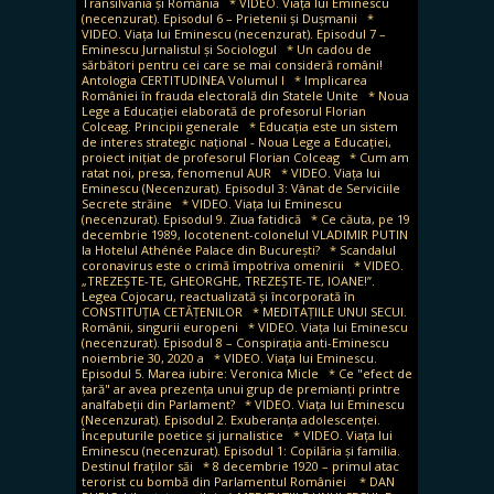
Transilvania și România
* VIDEO. Viața lui Eminescu
(necenzurat). Episodul 6 – Prietenii și Dușmanii
*
VIDEO. Viața lui Eminescu (necenzurat). Episodul 7 –
Eminescu Jurnalistul și Sociologul
* Un cadou de
sărbători pentru cei care se mai consideră români!
Antologia CERTITUDINEA Volumul I
* Implicarea
României în frauda electorală din Statele Unite
* Noua
Lege a Educației elaborată de profesorul Florian
Colceag. Principii generale
* Educația este un sistem
de interes strategic național - Noua Lege a Educației,
proiect inițiat de profesorul Florian Colceag
* Cum am
ratat noi, presa, fenomenul AUR
* VIDEO. Viața lui
Eminescu (Necenzurat). Episodul 3: Vânat de Serviciile
Secrete străine
* VIDEO. Viața lui Eminescu
(necenzurat). Episodul 9. Ziua fatidică
* Ce căuta, pe 19
decembrie 1989, locotenent-colonelul VLADIMIR PUTIN
la Hotelul Athénée Palace din București?
* Scandalul
coronavirus este o crimă împotriva omenirii
* VIDEO.
„TREZEȘTE-TE, GHEORGHE, TREZEȘTE-TE, IOANE!”.
Legea Cojocaru, reactualizată și încorporată în
CONSTITUȚIA CETĂȚENILOR
* MEDITAȚIILE UNUI SECUI.
Românii, singurii europeni
* VIDEO. Viața lui Eminescu
(necenzurat). Episodul 8 – Conspirația anti-Eminescu
noiembrie 30, 2020 a
* VIDEO. Viața lui Eminescu.
Episodul 5. Marea iubire: Veronica Micle
* Ce "efect de
țară" ar avea prezența unui grup de premianți printre
analfabeții din Parlament?
* VIDEO. Viața lui Eminescu
(Necenzurat). Episodul 2. Exuberanța adolescenței.
Începuturile poetice și jurnalistice
* VIDEO. Viața lui
Eminescu (necenzurat). Episodul 1: Copilăria și familia.
Destinul fraților săi
* 8 decembrie 1920 – primul atac
terorist cu bombă din Parlamentul României
* DAN