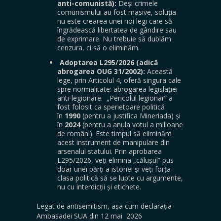
anti-comunistă):
Deși crimele
comunismului au fost masive, soluția
nu este crearea unei noi legi care să
îngrădească libertatea de gândire sau
de exprimare. Nu trebuie să dublăm
cenzura, ci să o eliminăm.
Adoptarea L295/2026 (adică
abrogarea OUG 31/2002):
Această
lege, prin Articolul 4, oferă singura cale
spre normalitate: abrogarea legislației
anti-legionare. „Pericolul legionar” a
fost folosit ca sperietoare politică
în
1990
(pentru a justifica Mineriada) și
în
2024
(pentru a anula votul a milioane
de români). Este timpul să eliminăm
acest instrument de manipulare din
arsenalul statului. Prin aprobarea
L295/2026, veți elimina „călușul” pus
doar unei părți a istoriei și veți forța
clasa politică să se lupte cu argumente,
nu cu interdicții și etichete.
Legat de antisemitism, așa cum declarația
Ambasadei SUA din 12 mai 2026