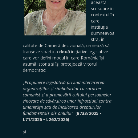
această
scrisoare în
contextul în
care
instituția
dumneavoa
stră, în
calitate de Cameră decizională, urmează să
tranșeze soarta a
două
inițiative legislative
care vor defini modul în care România își
asumă istoria și își protejează viitorul
democratic:
„Propunere legislativă privind interzicerea
organizațiilor și simbolurilor cu caracter
comunist și a promovării cultului persoanelor
vinovate de săvârșirea unor infracțiuni contra
umanității sau de încălcarea drepturilor
fundamentale ale omului”
(
B733/2025
•
L71/2026
•
L262/2026)
și