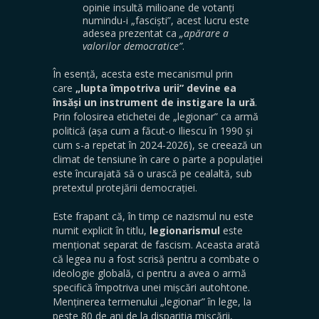
opinie insultă milioane de votanți
numindu-i „fasciști”, acest lucru este
adesea prezentat ca
„apărare a
valorilor democratice”
.
În esență, acesta este mecanismul prin
care
„lupta împotriva urii” devine ea
însăși un instrument de instigare la ură
.
Prin folosirea etichetei de „legionar” ca armă
politică (așa cum a făcut-o Iliescu în 1990 și
cum s-a repetat în 2024-2026), se creează un
climat de tensiune în care o parte a populației
este încurajată să o urască pe cealaltă, sub
pretextul protejării democrației.
Este frapant că, în timp ce nazismul nu este
numit explicit în titlu,
legionarismul
este
menționat separat de fascism. Aceasta arată
că legea nu a fost scrisă pentru a combate o
ideologie globală, ci pentru a avea o armă
specifică împotriva unei mișcări autohtone.
Menținerea termenului „legionar” în lege, la
peste 80 de ani de la dispariția mișcării,