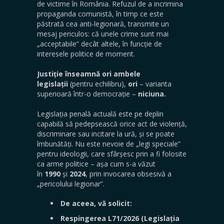
de victime în România. Refuzul de a incrimina
propaganda comunistă, în timp ce este
păstrată cea anti-legionară, transmite un
mesaj periculos: că unele crime sunt mai
„acceptabile” decât altele, în funcție de
interesele politice de moment.
Justiție înseamnă ori ambele
legislații
(pentru echilibru),
ori
– varianta
superioară într-o democrație –
niciuna.
Legislația penală actuală este pe deplin
capabilă să pedepsească orice act de violență,
discriminare sau incitare la ură, și se poate
îmbunătăți. Nu este nevoie de „legi speciale”
pentru ideologii, care sfârșesc prin a fi folosite
ca arme politice – așa cum s-a văzut
în
1990
și
2024
, prin invocarea obsesivă a
„pericolului legionar”.
De aceea, vă solicit:
Respingerea L71/2026 (Legislația