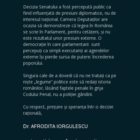
Decizia Senatului a fost percepută public ca
fiind influențată de presiuni diplomatice, nu de
interesul național. Camera Deputaților are
ocazia să demonstreze că legea în România
se scrie în Parlament, pentru cetățeni, și nu
este rezultatul unor presiuni externe. O
democrație în care parlamentarii sunt
percepuți ca simpli executanți ai agendelor
externe își pierde sursa de putere: încrederea
poporului.
Singura cale de a dovedi că nu ne tratați ca pe
niște „legume” politice este să redați istoria
românilor, lăsând faptele penale în grija
Codului Penal, nu a poliției gândirii.
Cu respect, prețuire și speranța într-o decizie
rațională,
Dr. AFRODITA IORGULESCU