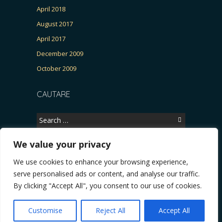
April 2018
August 2017
April 2017
December 2009
October 2009
CAUTARE
Search
for:
We value your privacy
We use cookies to enhance your browsing experience,
Copyright © 2026, CERTITUDINEA.
serve personalised ads or content, and analyse our traffic.
a, parlamentarele și presa
* VIDEO. Viata lui Eminescu (Necenzurat). Episodul 4: Ră
By clicking "Accept All", you consent to our use of cookies.
Powered by
WordPress
. Blackoot design by
Iceable
Themes
.
Customise
Reject All
Accept All