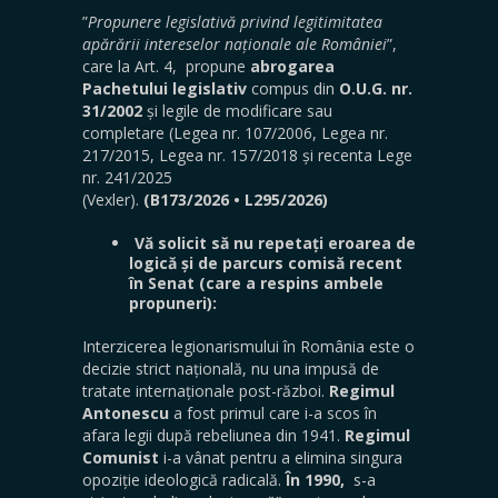
”
Propunere legislativă privind legitimitatea
apărării intereselor naționale ale României
”,
care la Art. 4, propune
abrogarea
Pachetului legislativ
compus din
O.U.G. nr.
31/2002
și legile de modificare sau
completare (Legea nr. 107/2006, Legea nr.
217/2015, Legea nr. 157/2018 și recenta Lege
nr. 241/2025
(Vexler).
(B173/2026
•
L295/2026)
Vă solicit să nu repetați eroarea de
logică și de parcurs comisă recent
în Senat (care a respins ambele
propuneri):
Interzicerea legionarismului în România este o
decizie strict națională, nu una impusă de
tratate internaționale post-război.
Regimul
Antonescu
a fost primul care i-a scos în
afara legii după rebeliunea din 1941.
Regimul
Comunist
i-a vânat pentru a elimina singura
opoziție ideologică radicală.
În 1990,
s-a