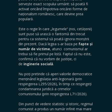
servește exact scopului urmărit: să poată fi
activat oricând împotriva oricărei forme de
naționalism românesc, care devine prea
populară.
Este o regie în care „legumele” (noi, cetățenii)
sunt puse să urască o fantomă din trecut
pentru ca sistemul să poată ignora monștrii
din prezent. Dacă legea s-ar baza pe
fapte și
număr de victime
, atunci comunismul ar
trebui să fie primul pe listă. Faptul că nu este,
confirmă că nu vorbim de justiție, ci
de
inginerie socială
.
Nu poți pretinde că aperi valorile democratice
menținând legislația anti-legionară (prin
respingerea L295/2026), în timp ce respingeți
condamnarea juridică a crimelor
comunismului (prin respingerea L71/2026).
Din punct de vedere statistic și istoric, regimul
comunist a produs un număr infinit mai mare