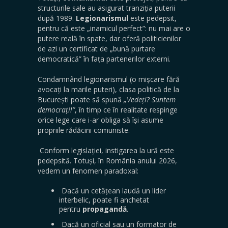
structurile sale au asigurat tranziția puterii
după 1989.
Legionarismul
este pedepsit,
pentru că este „inamicul perfect”: nu mai are o
putere reală în spate, dar oferă politicienilor
de azi un certificat de „bună purtare
democratică” în fața partenerilor externi.
Condamnând legionarismul (o mișcare fără
avocați la marile puteri), clasa politică de la
București poate să spună
„Vedeți? Suntem
democrați!”
, în timp ce în realitate respinge
orice lege care i-ar obliga să își asume
propriile rădăcini comuniste.
Conform legislației, instigarea la ură este
pedepsită. Totuși, în România anului 2026,
vedem un fenomen paradoxal:
Dacă un cetățean laudă un lider
interbelic, poate fi anchetat
pentru
propagandă
.
Dacă un oficial sau un formator de