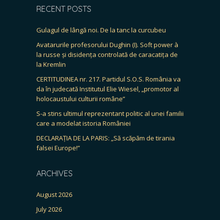
RECENT POSTS
Gulagul de lângă noi. De la tanc la curcubeu
Avatarurile profesorului Dughin (I). Soft power à
la russe și disidența controlată de caracatița de
la Kremlin
CERTITUDINEA nr. 217. Partidul S.O.S. România va
da în judecată Institutul Elie Wiesel, „promotor al
holocaustului culturii române”
S-a stins ultimul reprezentant politic al unei familii
care a modelat istoria României
DECLARAȚIA DE LA PARIS: „Să scăpăm de tirania
falsei Europe!”
ARCHIVES
August 2026
July 2026