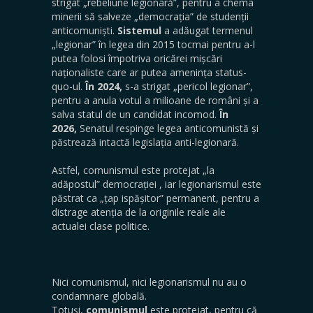
strigat „rebeliune legionară”, pentru a chema
minerii să salveze „democrația” de studenții
anticomuniști.
Sistemul
a adăugat termenul
„legionar” în legea din 2015 tocmai pentru a-l
putea folosi împotriva oricărei mișcări
naționaliste care ar putea amenința status-
quo-ul.
În 2024,
s-a strigat „pericol legionar”,
pentru a anula votul a milioane de români și a
salva statul de un candidat incomod.
În
2026,
Senatul respinge legea anticomunistă și
păstrează intactă legislația anti-legionară.
Astfel, comunismul este protejat „la
adăpostul” democrației , iar legionarismul este
păstrat ca „țap ispășitor” permanent, pentru a
distrage atenția de la originile reale ale
actualei clase politice.
Nici comunismul, nici legionarismul nu au o
condamnare globală.
Totuși,
comunismul
este protejat, pentru că