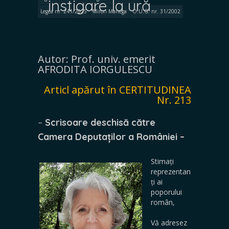
instigare la ură
Legea nr. 241/2025
Miron Manega
O.U.G. nr. 31/2002
Autor: Prof. univ. emerit
AFRODITA IORGULESCU
Articl apărut în CERTITUDINEA
Nr. 213
–
Scrisoare deschisă
către
Camera Deputaților a României –
Stimați
reprezentan
ți ai
poporului
român,
Vă adresez