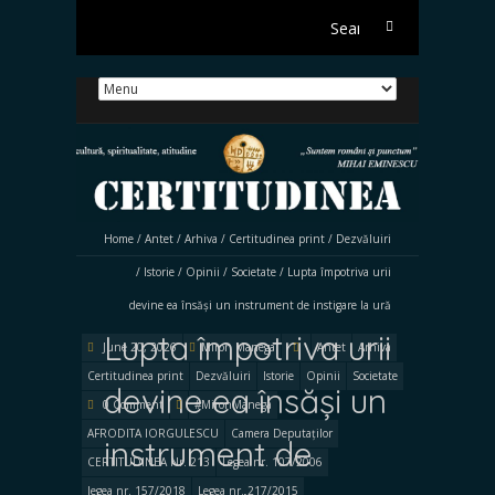
Search
for:
Home
/
Antet
/
Arhiva
/
Certitudinea print
/
Dezvăluiri
/
Istorie
/
Opinii
/
Societate
/
Lupta împotriva urii
devine ea însăși un instrument de instigare la ură
Lupta împotriva urii
June 20, 2026
Miron Manega
Antet
Arhiva
Certitudinea print
Dezvăluiri
Istorie
Opinii
Societate
devine ea însăși un
0 Comment
#MironManega
AFRODITA IORGULESCU
Camera Deputaților
instrument de
CERTITUDINEA Nr. 213
Legea nr. 107/2006
legea nr. 157/2018
Legea nr. 217/2015