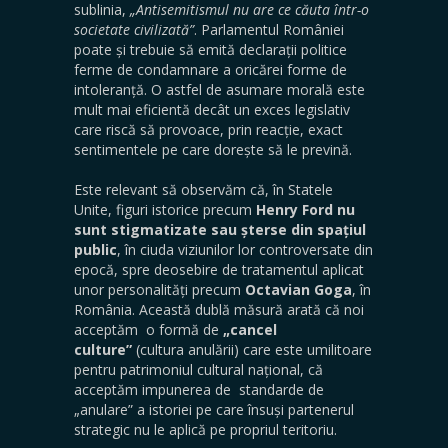
sublinia,
„Antisemitismul nu are ce căuta într-o
societate civilizată”
. Parlamentul României
poate și trebuie să emită declarații politice
ferme de condamnare a oricărei forme de
intoleranță. O astfel de asumare morală este
mult mai eficientă decât un exces legislativ
care riscă să provoace, prin reacție, exact
sentimentele pe care dorește să le prevină.
Este relevant să observăm că, în Statele
Unite, figuri istorice precum
Henry Ford nu
sunt stigmatizate sau șterse din spațiul
public
, în ciuda viziunilor lor controversate din
epocă, spre deosebire de tratamentul aplicat
unor personalități precum
Octavian Goga
, în
România. Această dublă măsură arată că noi
acceptăm o formă de
„cancel
culture”
(cultura anulării) care este umilitoare
pentru patrimoniul cultural național, că
acceptăm impunerea de standarde de
„anulare” a istoriei pe care însuși partenerul
strategic nu le aplică pe propriul teritoriu.