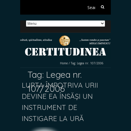
Search
for:
Home
/
Tag:
Legea nr. 107/2006
Tag:
Legea nr.
LUPTA ÎMPOTRIVA URII
107/2006
DEVINE EA ÎNSĂȘI UN
INSTRUMENT DE
INSTIGARE LA URĂ