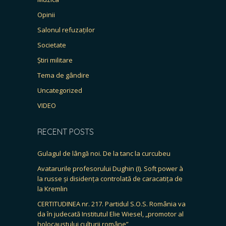
Opinii
Salonul refuzaților
Societate
Știri militare
Tema de gândire
Uncategorized
VIDEO
RECENT POSTS
Gulagul de lângă noi. De la tanc la curcubeu
Avatarurile profesorului Dughin (I). Soft power à
la russe și disidența controlată de caracatița de
la Kremlin
CERTITUDINEA nr. 217. Partidul S.O.S. România va
da în judecată Institutul Elie Wiesel, „promotor al
holocaustului culturii române”