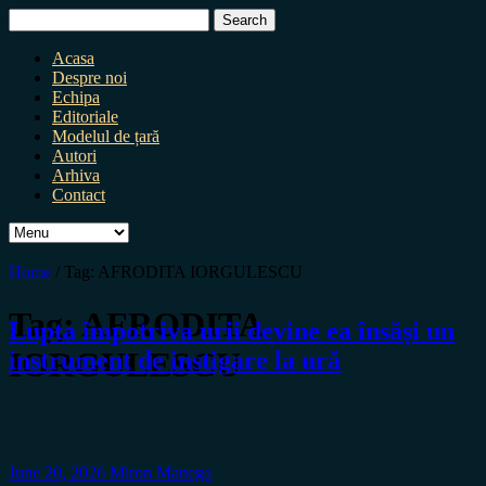
Search
for:
Acasa
Despre noi
Echipa
Editoriale
Modelul de țară
Autori
Arhiva
Contact
Home
/
Tag:
AFRODITA IORGULESCU
Tag:
AFRODITA
Lupta împotriva urii devine ea însăși un
IORGULESCU
instrument de instigare la ură
June 20, 2026
Miron Manega