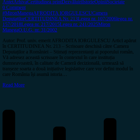
Antet
Arhiva
Certitudinea print
Dezvăluiri
Istorie
Opinii
Societate
0 Comment
#MironManega
AFRODITA IORGULESCU
Camera
Deputaților
CERTITUDINEA Nr. 213
Legea nr. 107/2006
legea nr.
157/2018
Legea nr. 217/2015
Legea nr. 241/2025
Miron
Manega
O.U.G. nr. 31/2002
Autor: Prof. univ. emerit AFRODITA IORGULESCU Articl apărut
în CERTITUDINEA Nr. 213 – Scrisoare deschisă către Camera
Deputaților a României – Stimați reprezentanți ai poporului român,
Vă adresez această scrisoare în contextul în care instituția
dumneavoastră, în calitate de Cameră decizională, urmează să
tranșeze soarta a două inițiative legislative care vor defini modul în
care România își asumă istoria…
Read More