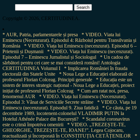
Search
for:
Copyright © 2026, CERTITUDINEA.
* AUR, Patria, parlamentarele și presa
* VIDEO. Viata lui
Eminescu (Necenzurat). Episodul 4: Războiul pentru Transilvania și
România
* VIDEO. Viața lui Eminescu (necenzurat). Episodul 6 –
Prietenii și Dușmanii
* VIDEO. Viața lui Eminescu (necenzurat).
Episodul 7 – Eminescu Jurnalistul și Sociologul
* Un cadou de
sărbători pentru cei care se mai consideră români! Antologia
CERTITUDINEA Volumul I
* Implicarea României în frauda
electorală din Statele Unite
* Noua Lege a Educației elaborată de
profesorul Florian Colceag. Principii generale
* Educația este un
sistem de interes strategic național - Noua Lege a Educației, proiect
inițiat de profesorul Florian Colceag
* Cum am ratat noi, presa,
fenomenul AUR
* VIDEO. Viața lui Eminescu (Necenzurat).
Episodul 3: Vânat de Serviciile Secrete străine
* VIDEO. Viața lui
Eminescu (necenzurat). Episodul 9. Ziua fatidică
* Ce căuta, pe 19
decembrie 1989, locotenent-colonelul VLADIMIR PUTIN la
Hotelul Athénée Palace din București?
* Scandalul coronavirus
este o crimă împotriva omenirii
* VIDEO. „TREZEȘTE-TE,
GHEORGHE, TREZEȘTE-TE, IOANE!”. Legea Cojocaru,
reactualizată și încorporată în CONSTITUȚIA CETĂȚENILOR
*