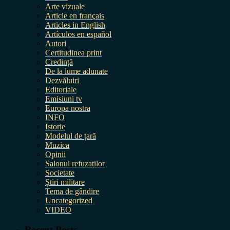
Arte vizuale
Article en français
Articles in English
Artículos en español
Autori
Certitudinea print
Credință
De la lume adunate
Dezvăluiri
Editoriale
Emisiuni tv
Europa nostra
INFO
Istorie
Modelul de țară
Muzica
Opinii
Salonul refuzaților
Societate
Știri militare
Tema de gândire
Uncategorized
VIDEO
Recent Posts