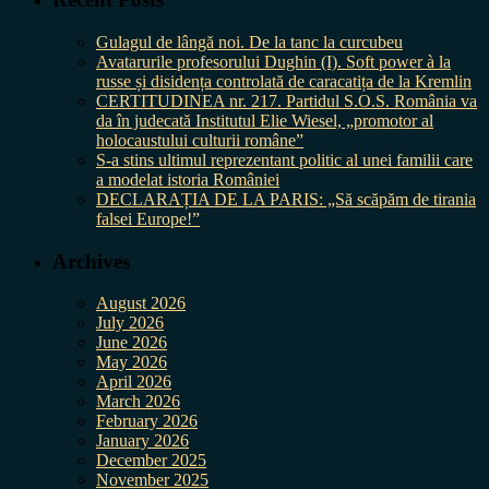
Gulagul de lângă noi. De la tanc la curcubeu
Avatarurile profesorului Dughin (I). Soft power à la
russe și disidența controlată de caracatița de la Kremlin
CERTITUDINEA nr. 217. Partidul S.O.S. România va
da în judecată Institutul Elie Wiesel, „promotor al
holocaustului culturii române”
S-a stins ultimul reprezentant politic al unei familii care
a modelat istoria României
DECLARAȚIA DE LA PARIS: „Să scăpăm de tirania
falsei Europe!”
Archives
August 2026
July 2026
June 2026
May 2026
April 2026
March 2026
February 2026
January 2026
December 2025
November 2025