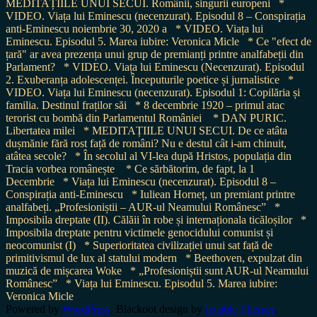
MEDITAȚIILE UNUI SECUI. Românii, singurii europeni
*
VIDEO. Viața lui Eminescu (necenzurat). Episodul 8 – Conspirația
anti-Eminescu noiembrie 30, 2020 a
* VIDEO. Viața lui
Eminescu. Episodul 5. Marea iubire: Veronica Micle
* Ce "efect de
țară" ar avea prezența unui grup de premianți printre analfabeții din
Parlament?
* VIDEO. Viața lui Eminescu (Necenzurat). Episodul
2. Exuberanța adolescenței. Începuturile poetice și jurnalistice
*
VIDEO. Viața lui Eminescu (necenzurat). Episodul 1: Copilăria și
familia. Destinul fraților săi
* 8 decembrie 1920 – primul atac
terorist cu bombă din Parlamentul României
* DAN PURIC.
Libertatea milei
* MEDITAȚIILE UNUI SECUI. De ce atâta
dușmănie fără rost față de români? Nu e destul cât i-am chinuit,
atâtea secole?
* În secolul al VI-lea după Hristos, populația din
Tracia vorbea românește
* Ce sărbătorim, de fapt, la 1
Decembrie
* Viața lui Eminescu (necenzurat). Episodul 8 –
Conspirația anti-Eminescu
* Iuliean Horneț, un premiant printre
analfabeți. „Profesioniștii – AUR-ul Neamului Românesc”
*
Imposibila dreptate (II). Călăii în robe și internaționala ticăloșilor
*
Imposibila dreptate pentru victimele genocidului comunist și
neocomunist (I)
* Superioritatea civilizației unui sat față de
primitivismul de lux al statului modern
* Beethoven, expulzat din
muzică de mișcarea Woke
* „Profesioniștii sunt AUR-ul Neamului
Românesc”
* Viața lui Eminescu. Episodul 5. Marea iubire:
Veronica Micle
Powered by
WordPress
. Blackoot design by
Iceable Themes
.