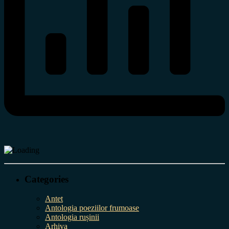
Categories
Antet
Antologia poeziilor frumoase
Antologia rușinii
Arhiva