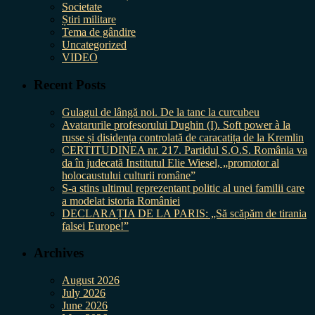
Societate
Știri militare
Tema de gândire
Uncategorized
VIDEO
Recent Posts
Gulagul de lângă noi. De la tanc la curcubeu
Avatarurile profesorului Dughin (I). Soft power à la
russe și disidența controlată de caracatița de la Kremlin
CERTITUDINEA nr. 217. Partidul S.O.S. România va
da în judecată Institutul Elie Wiesel, „promotor al
holocaustului culturii române”
S-a stins ultimul reprezentant politic al unei familii care
a modelat istoria României
DECLARAȚIA DE LA PARIS: „Să scăpăm de tirania
falsei Europe!”
Archives
August 2026
July 2026
June 2026