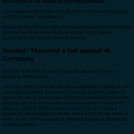
masacrul de la Iași asumat de guvernul Germaniei”
.
„Asta trebuia să facem noi azi în Parlament. Nu ne-au lăsat cei de
la SPP la intrare”
, au afirmat ei.
Senator de Iași, Manea a spus că populația județului este nedreptățită
pentru că unii îi consideră pe ieșeni urmașii unor criminali
și
„trebuie făcută această reparație istorică”
.
Senator: Masacrul a fost asumat de
Germania
El a spus că în 1941 nu a fost pogrom la Iași, ci un masacru
asumat de statul german.
„Noi i-am trimis o scrisoare oficială președintelui Israelului în care
l-am rugat diplomatic să renunțe la expresia ‘pogrom’, pentru că
pogrom înseamnă participarea activă a unei populații la omorârea
altei populații. Or, acest masacru a fost asumat de Germania de
două ori, odată în 1959 și a doua oară în 2017. În 1.959 s-a
angajat să plăteacă daune familiilor urmașilor celor care au murit
acolo, iar în 2017 s-a angajat să plătească și pensii de Holocaust”
,
conform acestuia.