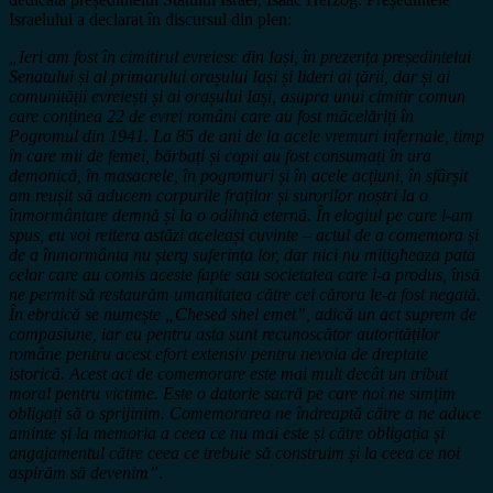
Israelului a declarat în discursul din plen:
„Ieri am fost în cimitirul evreiesc din Iași, în prezența președintelui
Senatului și al primarului orașului Iași și lideri ai țării, dar și ai
comunității evreiești și ai orașului Iași, asupra unui cimitir comun
care conținea 22 de evrei români care au fost măcelăriți în
Pogromul din 1941. La 85 de ani de la acele vremuri infernale, timp
în care mii de femei, bărbați și copii au fost consumați în ura
demonică, în masacrele, în pogromuri și în acele acțiuni, în sfârșit
am reușit să aducem corpurile fraților și surorilor noștri la o
înmormântare demnă și la o odihnă eternă. În elogiul pe care l-am
spus, eu voi reitera astăzi aceleași cuvinte – actul de a comemora și
de a înmormânta nu șterg suferința lor, dar nici nu mitigheaza pata
celor care au comis aceste fapte sau societatea care i-a produs, însă
ne permit să restaurăm umanitatea către cei cărora le-a fost negată.
În ebraică se numește „Chesed shel emet”, adică un act suprem de
compasiune, iar eu pentru asta sunt recunoscător autorităților
române pentru acest efort extensiv pentru nevoia de dreptate
istorică. Acest act de comemorare este mai mult decât un tribut
moral pentru victime. Este o datorie sacră pe care noi ne simțim
obligați să o sprijinim. Comemorarea ne îndreaptă către a ne aduce
aminte și la memoria a ceea ce nu mai este și către obligația și
angajamentul către ceea ce trebuie să construim și la ceea ce noi
aspirăm să devenim”
.