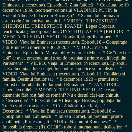
Eminescu (necenzurat). Episodul 9. Ziua fatidică
* Ce căuta, pe 19
decembrie 1989, locotenent-colonelul VLADIMIR PUTIN la
Hotelul Athénée Palace din București?
* Scandalul coronavirus
este o crimă împotriva omenirii
* VIDEO. „TREZEȘTE-TE,
GHEORGHE, TREZEȘTE-TE, IOANE!”. Legea Cojocaru,
reactualizată și încorporată în CONSTITUȚIA CETĂȚENILOR
*
MEDITAȚIILE UNUI SECUI. Românii, singurii europeni
*
VIDEO. Viața lui Eminescu (necenzurat). Episodul 8 – Conspirația
anti-Eminescu noiembrie 30, 2020 a
* VIDEO. Viața lui
Eminescu. Episodul 5. Marea iubire: Veronica Micle
* Ce "efect de
țară" ar avea prezența unui grup de premianți printre analfabeții din
Parlament?
* VIDEO. Viața lui Eminescu (Necenzurat). Episodul
2. Exuberanța adolescenței. Începuturile poetice și jurnalistice
*
VIDEO. Viața lui Eminescu (necenzurat). Episodul 1: Copilăria și
familia. Destinul fraților săi
* 8 decembrie 1920 – primul atac
terorist cu bombă din Parlamentul României
* DAN PURIC.
Libertatea milei
* MEDITAȚIILE UNUI SECUI. De ce atâta
dușmănie fără rost față de români? Nu e destul cât i-am chinuit,
atâtea secole?
* În secolul al VI-lea după Hristos, populația din
Tracia vorbea românește
* Ce sărbătorim, de fapt, la 1
Decembrie
* Viața lui Eminescu (necenzurat). Episodul 8 –
Conspirația anti-Eminescu
* Iuliean Horneț, un premiant printre
analfabeți. „Profesioniștii – AUR-ul Neamului Românesc”
*
Imposibila dreptate (II). Călăii în robe și internaționala ticăloșilor
*