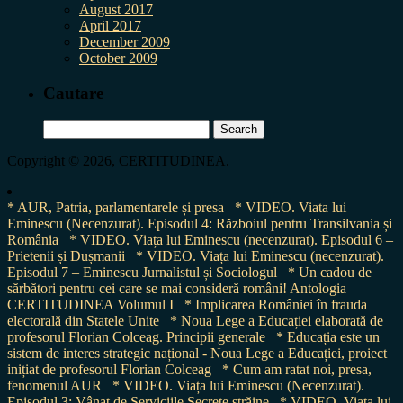
August 2017
April 2017
December 2009
October 2009
Cautare
Search
for:
Copyright © 2026, CERTITUDINEA.
* AUR, Patria, parlamentarele și presa
* VIDEO. Viata lui
Eminescu (Necenzurat). Episodul 4: Războiul pentru Transilvania și
România
* VIDEO. Viața lui Eminescu (necenzurat). Episodul 6 –
Prietenii și Dușmanii
* VIDEO. Viața lui Eminescu (necenzurat).
Episodul 7 – Eminescu Jurnalistul și Sociologul
* Un cadou de
sărbători pentru cei care se mai consideră români! Antologia
CERTITUDINEA Volumul I
* Implicarea României în frauda
electorală din Statele Unite
* Noua Lege a Educației elaborată de
profesorul Florian Colceag. Principii generale
* Educația este un
sistem de interes strategic național - Noua Lege a Educației, proiect
inițiat de profesorul Florian Colceag
* Cum am ratat noi, presa,
fenomenul AUR
* VIDEO. Viața lui Eminescu (Necenzurat).
Episodul 3: Vânat de Serviciile Secrete străine
* VIDEO. Viața lui