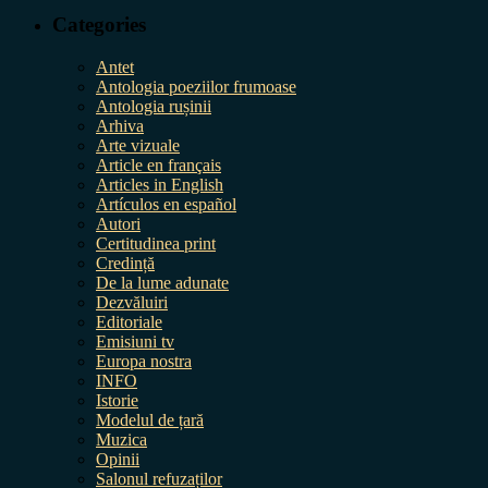
Categories
Antet
Antologia poeziilor frumoase
Antologia rușinii
Arhiva
Arte vizuale
Article en français
Articles in English
Artículos en español
Autori
Certitudinea print
Credință
De la lume adunate
Dezvăluiri
Editoriale
Emisiuni tv
Europa nostra
INFO
Istorie
Modelul de țară
Muzica
Opinii
Salonul refuzaților