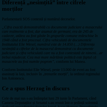
Diferență „nesimțită” între cifrele
morților
Parlamentarii SOS contestă și numărul deceselor.
„Cifra exactă demonstrabilă cu documente judiciare a masacrului
care realmente a fost, dar asumat de germani, era de 245 de
cadavre, atâtea au fost găsite în gropurile comune redeschise în
1948 când a fost procesul. Cifra vehiculată de documentele
Institutului Elie Wiesel, numărul este de 14.850 (…) Diferența
nesimțită a cifrelor de la masacrul demonstrat cu documente
judiciare și cifra vehiculată care nu a fost contestată de nimeni…ar
trebui rejudecat. Cea mai mare mârlănie politică este faptul că
masacrele au fost numite pogrom”
, conform lui Manea.
Conform Institutului Elie Wiesel, peste 13.000 de evrei au fost
asasinați la Iași, inclusiv în „trenurile morții”, la ordinul regimului
Ion Antonescu.
Ce a spus Herzog în discurs
Cele de mai sus s-au întâmplat luni 29 iunie în Parlament, când
Camera Deputaților și Senatul s-au reunit într-o ședință solemnă
dedicată președintelui Statului Israel, Isaac Herzog. Președintele