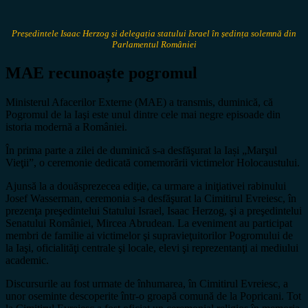
Președintele Isaac Herzog și delegația statului Israel în ședința solemnă din
Parlamentul României
MAE recunoaște pogromul
Ministerul Afacerilor Externe (MAE) a transmis, duminică, că
Pogromul de la Iaşi este unul dintre cele mai negre episoade din
istoria modernă a României.
În prima parte a zilei de duminică s-a desfăşurat la Iași „Marşul
Vieţii”, o ceremonie dedicată comemorării victimelor Holocaustului.
Ajunsă la a douăsprezecea ediţie, ca urmare a iniţiativei rabinului
Josef Wasserman, ceremonia s-a desfăşurat la Cimitirul Evreiesc, în
prezenţa preşedintelui Statului Israel, Isaac Herzog, şi a preşedintelui
Senatului României, Mircea Abrudean. La eveniment au participat
membri de familie ai victimelor şi supravieţuitorilor Pogromului de
la Iaşi, oficialităţi centrale şi locale, elevi şi reprezentanţi ai mediului
academic.
Discursurile au fost urmate de înhumarea, în Cimitirul Evreiesc, a
unor oseminte descoperite într-o groapă comună de la Popricani. Tot