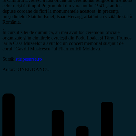
la Cimitirul Evreiesc a fost oficiat un ceremonial religios în memoria
celor ucişi în timpul Pogromului din vara anului 1941 şi au fost
depuse coroane de flori la monumentele acestora, în prezenţa
preşedintelui Statului Israel, Isaac Herzog, aflat într-o vizită de stat în
România.
În cursul zilei de duminică, au mai avut loc ceremonii oficiale
organizate şi în cimitirele evreieşti din Podu Iloaiei şi Târgu Frumos,
iar la Casa Muzeelor a avut loc un concert memorial susţinut de
corul “Gavriil Musicescu” al Filarmonicii Moldova.
Sursă:
stiripesurse.ro
Autor: IONEL DANCU