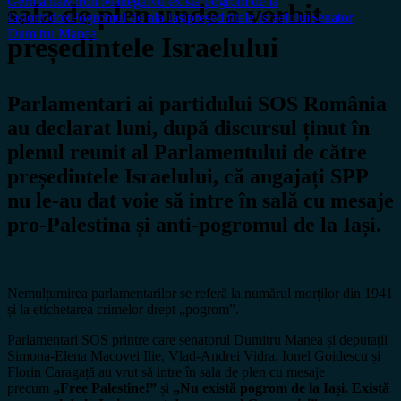
Germania
Miron Manega
Nu există pogrom de la
sala de plen unde a vorbit
Iași
ortodox
Pogromul de nla Iași
președintele Israelului
Senator
Dumitru Manea
președintele Israelului
Parlamentari ai partidului SOS România
au declarat luni, după discursul ținut în
plenul reunit al Parlamentului de către
președintele Israelului, că angajați SPP
nu le-au dat voie să intre în sală cu mesaje
pro-Palestina și anti-pogromul de la Iași.
__________________________________
Nemulțumirea parlamentarilor se referă la numărul morților din 1941
și la etichetarea crimelor drept „pogrom”.
Parlamentari SOS printre care senatorul Dumitru Manea și deputații
Simona-Elena Macovei Ilie, Vlad-Andrei Vidra, Ionel Goidescu și
Florin Caragață au vrut să intre în sala de plen cu mesaje
precum
„Free Palestine!”
și
„Nu există pogrom de la Iași. Există