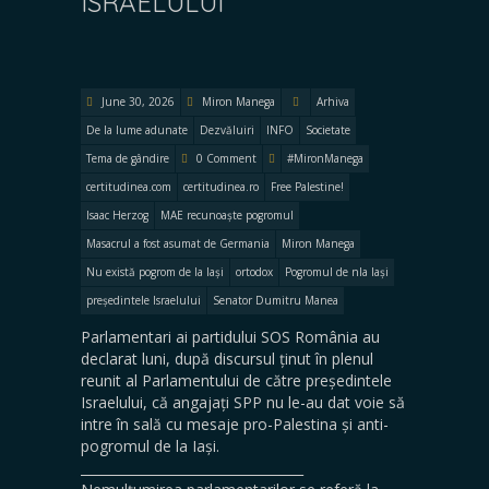
ISRAELULUI
June 30, 2026
Miron Manega
Arhiva
De la lume adunate
Dezvăluiri
INFO
Societate
Tema de gândire
0 Comment
#MironManega
certitudinea.com
certitudinea.ro
Free Palestine!
Isaac Herzog
MAE recunoaște pogromul
Masacrul a fost asumat de Germania
Miron Manega
Nu există pogrom de la Iași
ortodox
Pogromul de nla Iași
președintele Israelului
Senator Dumitru Manea
Parlamentari ai partidului SOS România au
declarat luni, după discursul ținut în plenul
reunit al Parlamentului de către președintele
Israelului, că angajați SPP nu le-au dat voie să
intre în sală cu mesaje pro-Palestina și anti-
pogromul de la Iași.
__________________________________