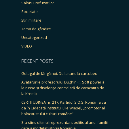
Salonul refuzaților
Societate
Știri militare
Tema de gândire
Uncategorized
VIDEO
RECENT POSTS
Gulagul de lângă noi. De la tanc la curcubeu
Avatarurile profesorului Dughin (I). Soft power à
la russe și disidența controlată de caracatița de
la Kremlin
CERTITUDINEA nr. 217. Partidul S.O.S. România va
da în judecată Institutul Elie Wiesel, „promotor al
holocaustului culturii române”
S-a stins ultimul reprezentant politic al unei familii
care a modelat istoria României