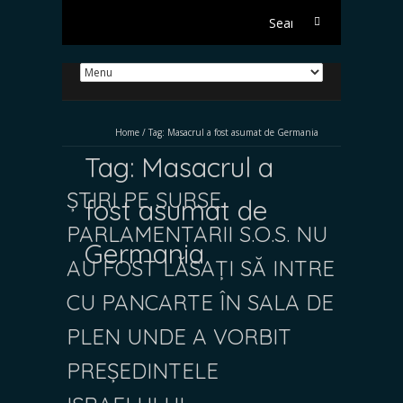
Search
for:
Home
/
Tag:
Masacrul a fost asumat de Germania
Tag:
Masacrul a
ȘTIRI PE SURSE.
fost asumat de
PARLAMENTARII S.O.S. NU
Germania
AU FOST LĂSAȚI SĂ INTRE
CU PANCARTE ÎN SALA DE
PLEN UNDE A VORBIT
PREȘEDINTELE