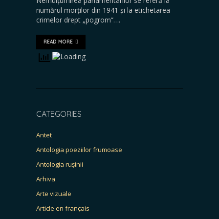
Nemulțumirea parlamentarilor se referă la
numărul morților din 1941 și la etichetarea
crimelor drept „pogrom”….
READ MORE
CATEGORIES
Antet
Antologia poeziilor frumoase
Antologia rușinii
Arhiva
Arte vizuale
Article en français