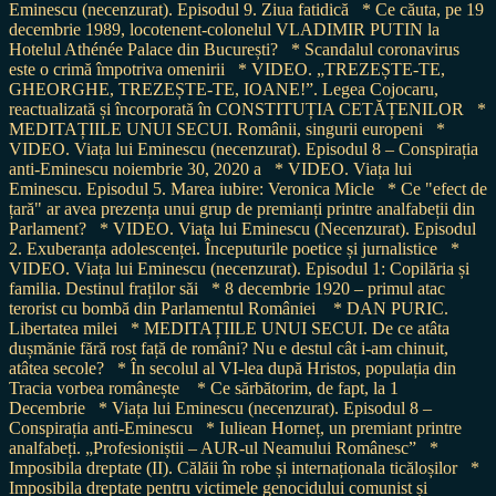
Eminescu (necenzurat). Episodul 9. Ziua fatidică
* Ce căuta, pe 19
decembrie 1989, locotenent-colonelul VLADIMIR PUTIN la
Hotelul Athénée Palace din București?
* Scandalul coronavirus
este o crimă împotriva omenirii
* VIDEO. „TREZEȘTE-TE,
GHEORGHE, TREZEȘTE-TE, IOANE!”. Legea Cojocaru,
reactualizată și încorporată în CONSTITUȚIA CETĂȚENILOR
*
MEDITAȚIILE UNUI SECUI. Românii, singurii europeni
*
VIDEO. Viața lui Eminescu (necenzurat). Episodul 8 – Conspirația
anti-Eminescu noiembrie 30, 2020 a
* VIDEO. Viața lui
Eminescu. Episodul 5. Marea iubire: Veronica Micle
* Ce "efect de
țară" ar avea prezența unui grup de premianți printre analfabeții din
Parlament?
* VIDEO. Viața lui Eminescu (Necenzurat). Episodul
2. Exuberanța adolescenței. Începuturile poetice și jurnalistice
*
VIDEO. Viața lui Eminescu (necenzurat). Episodul 1: Copilăria și
familia. Destinul fraților săi
* 8 decembrie 1920 – primul atac
terorist cu bombă din Parlamentul României
* DAN PURIC.
Libertatea milei
* MEDITAȚIILE UNUI SECUI. De ce atâta
dușmănie fără rost față de români? Nu e destul cât i-am chinuit,
atâtea secole?
* În secolul al VI-lea după Hristos, populația din
Tracia vorbea românește
* Ce sărbătorim, de fapt, la 1
Decembrie
* Viața lui Eminescu (necenzurat). Episodul 8 –
Conspirația anti-Eminescu
* Iuliean Horneț, un premiant printre
analfabeți. „Profesioniștii – AUR-ul Neamului Românesc”
*
Imposibila dreptate (II). Călăii în robe și internaționala ticăloșilor
*
Imposibila dreptate pentru victimele genocidului comunist și