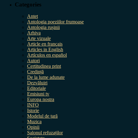
Categories
Antet
Antologia poeziilor frumoase
Antologia rușinii
Arhiva
Arte vizuale
Article en français
Articles in English
Artículos en español
Autori
Certitudinea print
Credință
De la lume adunate
Dezvăluiri
Editoriale
Emisiuni tv
Europa nostra
INFO
Istorie
Modelul de țară
Muzica
Opinii
Salonul refuzaților