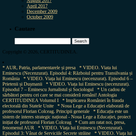
August 2017
April 2017
December 2009
October 2009
Cautare
Search
for:
Copyright © 2026, CERTITUDINEA.
* AUR, Patria, parlamentarele și presa
* VIDEO. Viata lui
Eminescu (Necenzurat). Episodul 4: Războiul pentru Transilvania și
România
* VIDEO. Viața lui Eminescu (necenzurat). Episodul 6 –
Prietenii și Dușmanii
* VIDEO. Viața lui Eminescu (necenzurat).
Episodul 7 – Eminescu Jurnalistul și Sociologul
* Un cadou de
sărbători pentru cei care se mai consideră români! Antologia
CERTITUDINEA Volumul I
* Implicarea României în frauda
electorală din Statele Unite
* Noua Lege a Educației elaborată de
profesorul Florian Colceag. Principii generale
* Educația este un
sistem de interes strategic național - Noua Lege a Educației, proiect
inițiat de profesorul Florian Colceag
* Cum am ratat noi, presa,
fenomenul AUR
* VIDEO. Viața lui Eminescu (Necenzurat).
Episodul 3: Vânat de Serviciile Secrete străine
* VIDEO. Viața lui