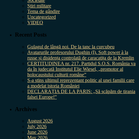
Societate
Știri militare
Tema de gândire
Uncategorized
VIDEO
Recent Posts
Gulagul de lângă noi. De la tanc la curcubeu
Avatarurile profesorului Dughin (I). Soft power à la
russe și disidența controlată de caracatița de la Kremlin
CERTITUDINEA nr. 217. Partidul S.O.S. România va
da în judecată Institutul Elie Wiesel, „promotor al
holocaustului culturii române”
S-a stins ultimul reprezentant politic al unei familii care
a modelat istoria României
DECLARAȚIA DE LA PARIS: „Să scăpăm de tirania
falsei Europe!”
Archives
August 2026
July 2026
June 2026
May 2026