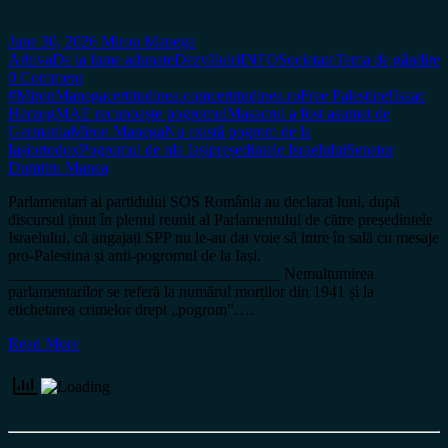
June 30, 2026
Miron Manega
Arhiva
De la lume adunate
Dezvăluiri
INFO
Societate
Tema de gândire
0 Comment
#MironManega
certitudinea.com
certitudinea.ro
Free Palestine!
Isaac
Herzog
MAE recunoaște pogromul
Masacrul a fost asumat de
Germania
Miron Manega
Nu există pogrom de la
Iași
ortodox
Pogromul de nla Iași
președintele Israelului
Senator
Dumitru Manea
Parlamentari ai partidului SOS România au declarat luni, după
discursul ținut în plenul reunit al Parlamentului de către președintele
Israelului, că angajați SPP nu le-au dat voie să intre în sală cu mesaje
pro-Palestina și anti-pogromul de la Iași.
__________________________________ Nemulțumirea
parlamentarilor se referă la numărul morților din 1941 și la
etichetarea crimelor drept „pogrom”….
Read More