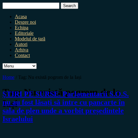
Search
for:
Acasa
Despre noi
Echipa
Editoriale
Modelul de țară
Autori
Arhiva
Contact
Home
/
Tag:
Nu există pogrom de la Iași
Tag:
Nu există pogrom de la
ȘTIRI PE SURSE. Parlamentarii S.O.S.
Iași
nu au fost lăsați să intre cu pancarte în
sala de plen unde a vorbit președintele
Israelului