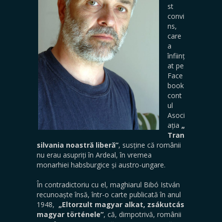
st
convi
ns,
care
a
înființ
at pe
Face
book
cont
ul
Asoci
ația
„
Tran
silvania noastră liberă”
, susține că românii
nu erau asupriți în Ardeal, în vremea
monarhiei habsburgice și austro-ungare.
În contradictoriu cu el, maghiarul Bibó István
recunoaște însă, într-o carte publicată în anul
1948,
„Eltorzult magyar alkat, zsákutcás
magyar történele”
, că, dimpotrivă, românii