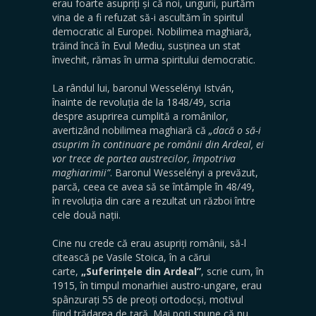
erau foarte asupriți și că noi, ungurii, purtăm
vina de a fi refuzat să-i ascultăm în spiritul
democratic al Europei. Nobilimea maghiară,
trăind încă în Evul Mediu, susținea un stat
învechit, rămas în urma spiritului democratic.
La rândul lui, baronul Wesselényi István,
înainte de revoluția de la 1848/49, scria
despre asuprirea cumplită a românilor,
avertizând nobilimea maghiară că
„dacă o să-i
asuprim în continuare pe românii din Ardeal, ei
vor trece de partea austrecilor, împotriva
maghiarimii”
. Baronul Wesselényi a prevăzut,
parcă, ceea ce avea să se întâmple în 48/49,
în revoluția din care a rezultat un război între
cele două nații.
Cine nu crede că erau asupriți românii, să-l
citească pe Vasile Stoica, în a cărui
carte,
„Suferințele din Ardeal”
, scrie cum, în
1915, în timpul monarhiei austro-ungare, erau
spânzurați 55 de preoți ortodocși, motivul
fiind trădarea de țară. Mai poți spune că nu