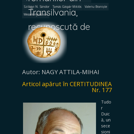
Szilágyi N. Sándor
Tamás Gáspár Miklós
Valeriu Braniște
Transilvania,
Wesselényi István
recunoscută de
unguri
Autor: NAGY ATTILA-MIHAI
Articol apărut în CERTITUDINEA
Nr. 177
Tudo
r
Duic
ă, un
sece
sioni