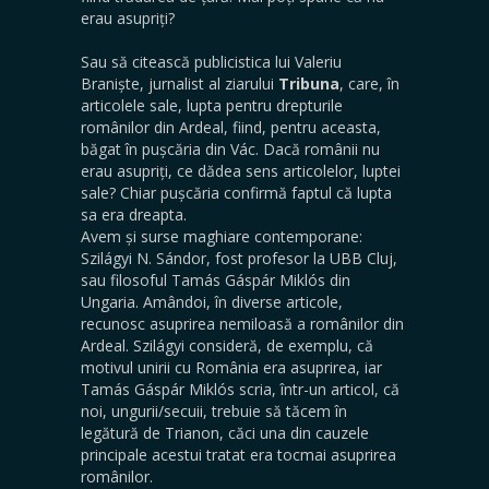
erau asupriți?
Sau să citească publicistica lui Valeriu
Braniște, jurnalist al ziarului
Tribuna
, care, în
articolele sale, lupta pentru drepturile
românilor din Ardeal, fiind, pentru aceasta,
băgat în pușcăria din Vác. Dacă românii nu
erau asupriți, ce dădea sens articolelor, luptei
sale? Chiar pușcăria confirmă faptul că lupta
sa era dreapta.
Avem și surse maghiare contemporane:
Szilágyi N. Sándor, fost profesor la UBB Cluj,
sau filosoful Tamás Gáspár Miklós din
Ungaria. Amândoi, în diverse articole,
recunosc asuprirea nemiloasă a românilor din
Ardeal. Szilágyi consideră, de exemplu, că
motivul unirii cu România era asuprirea, iar
Tamás Gáspár Miklós scria, într-un articol, că
noi, ungurii/secuii, trebuie să tăcem în
legătură de Trianon, căci una din cauzele
principale acestui tratat era tocmai asuprirea
românilor.