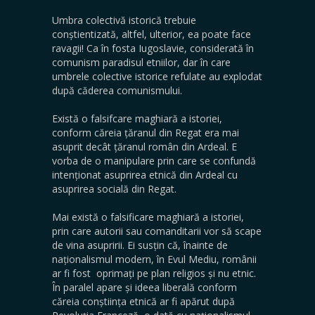
Umbra colectivă istorică trebuie
conștientizată, altfel, ulterior, ea poate face
ravagii! Ca în fosta Iugoslavie, considerată în
comunism paradisul etniilor, dar în care
umbrele colective istorice refulate au explodat
după căderea comunismului.
Există o falsifcare maghiară a istoriei,
conform căreia țăranul din Regat era mai
asuprit decât țăranul român din Ardeal. E
vorba de o manipulare prin care se confundă
intenționat asuprirea etnică din Ardeal cu
asuprirea socială din Regat.
Mai există o falsificare maghiară a istoriei,
prin care autorii sau comanditarii vor să scape
de vina asupririi. Ei susțin că, înainte de
naționalismul modern, în Evul Mediu, românii
ar fi fost oprimați pe plan religios și nu etnic.
În paralel apare și ideea liberală conform
căreia conștiința etnică ar fi apărut după