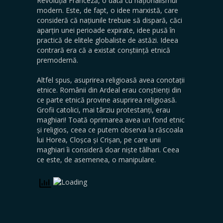
Revoluția Franceză, o dată cu naționalismul
modern. Este, de fapt, o idee marxistă, care
consideră că națiunile trebuie să dispară, căci
aparțin unei perioade expirate, idee pusă în
practică de elitele globaliste de astăzi. Ideea
contrară era că a existat conștiință etnică
premodernă.
Altfel spus, asuprirea religioasă avea conotații
etnice. Românii din Ardeal erau conștienți din
ce parte etnică provine asuprirea religioasă.
Grofii catolici, mai târziu protestanți, erau
maghiari! Toată oprimarea avea un fond etnic
și religios, ceea ce putem observa la răscoala
lui Horea, Cloșca și Crișan, pe care unii
maghiari îi consideră doar niște tâlhari. Ceea
ce este, de asemenea, o manipulare.