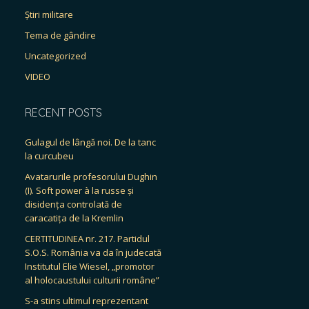
Știri militare
Tema de gândire
Uncategorized
VIDEO
RECENT POSTS
Gulagul de lângă noi. De la tanc
la curcubeu
Avatarurile profesorului Dughin
(I). Soft power à la russe și
disidența controlată de
caracatița de la Kremlin
CERTITUDINEA nr. 217. Partidul
S.O.S. România va da în judecată
Institutul Elie Wiesel, „promotor
al holocaustului culturii române”
S-a stins ultimul reprezentant