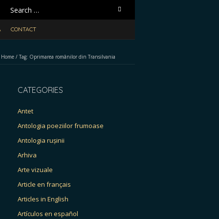
Search
for:
A
CONTACT
Home
/
Tag:
Oprimarea românilor din Transilvania
CATEGORIES
Antet
Antologia poeziilor frumoase
Antologia rușinii
Arhiva
Arte vizuale
Article en français
Articles in English
Artículos en español