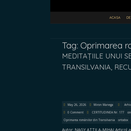
ACASA
DE
Tag:
Oprimarea ro
MEDITAȚIILE UNUI 
TRANSILVANIA, RE
May 26, 2026
Miron Manega
Arhi
0 Comment
CERTITUDINEA Nr. 177
ce
Oprimarea românilor din Transilvania
ortodox
Autor: NAGY ATTILA-MIHAI Articol a