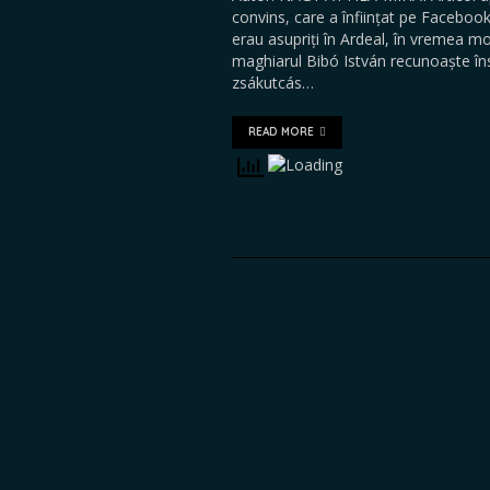
convins, care a înființat pe Facebook
erau asupriți în Ardeal, în vremea mo
maghiarul Bibó István recunoaște însă
zsákutcás…
READ MORE