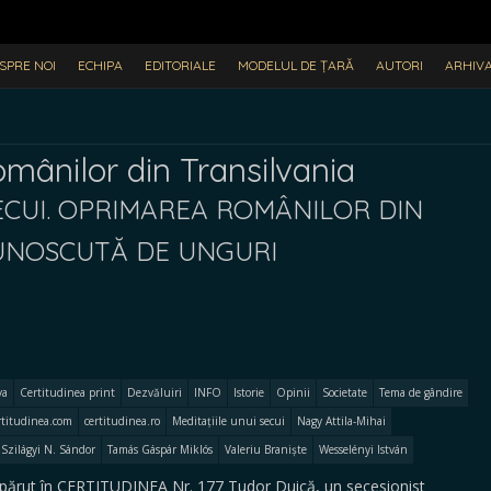
SPRE NOI
ECHIPA
EDITORIALE
MODELUL DE ȚARĂ
AUTORI
ARHIV
mânilor din Transilvania
SECUI. OPRIMAREA ROMÂNILOR DIN
CUNOSCUTĂ DE UNGURI
va
Certitudinea print
Dezvăluiri
INFO
Istorie
Opinii
Societate
Tema de gândire
rtitudinea.com
certitudinea.ro
Meditațiile unui secui
Nagy Attila-Mihai
Szilágyi N. Sándor
Tamás Gáspár Miklós
Valeriu Braniște
Wesselényi István
părut în CERTITUDINEA Nr. 177 Tudor Duică, un secesionist