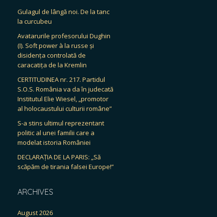
Gulagul de lângă noi. De la tanc
la curcubeu
Avatarurile profesorului Dughin
(I). Soft power à la russe și
disidența controlată de
caracatița de la Kremlin
CERTITUDINEA nr. 217. Partidul
S.O.S. România va da în judecată
Institutul Elie Wiesel, „promotor
al holocaustului culturii române”
S-a stins ultimul reprezentant
politic al unei familii care a
modelat istoria României
DECLARAȚIA DE LA PARIS: „Să
scăpăm de tirania falsei Europe!”
ARCHIVES
August 2026