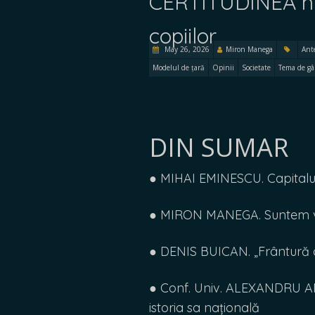
CERTITUDINEA nr. 2
copiilor
May 26, 2026
Miron Manega
Ant
Modelul de țară
Opinii
Societate
Tema de gâ
DIN SUMAR
● MIHAI EMINESCU. Capitalul 
● MIRON MANEGA. Suntem 
● DENIS BUICAN. „Frântură d
● Conf. Univ. ALEXANDRU AM
istoria sa națională