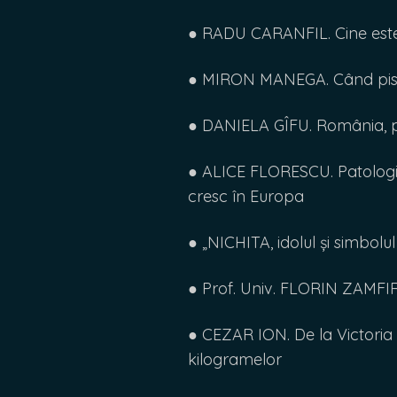
● RADU CARANFIL. Cine est
● MIRON MANEGA. Când pisica
● DANIELA GÎFU. România, 
● ALICE FLORESCU. Patologiile
cresc în Europa
● „NICHITA, idolul și simbolul 
● Prof. Univ. FLORIN ZAMFIR
● CEZAR ION. De la Victoria 
kilogramelor