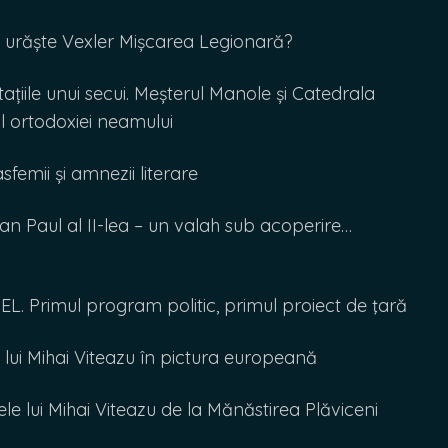
 urăște Vexler Mișcarea Legionară?
iile unui secui. Meșterul Manole și Catedrala
 al ortodoxiei neamului
mii și amnezii literare
Paul al II-lea – un valah sub acoperire…
. Primul program politic, primul proiect de ţară
lui Mihai Viteazu în pictura europeană
lui Mihai Viteazu de la Mănăstirea Plăviceni