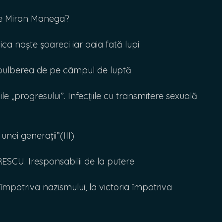
e Miron Manega?
 naște șoareci iar oaia fată lupi
pulberea de pe câmpul de luptă
 „progresului”. Infecțiile cu transmitere sexuală
unei generații”(III)
ESCU. Iresponsabilii de la putere
împotriva nazismului, la victoria împotriva