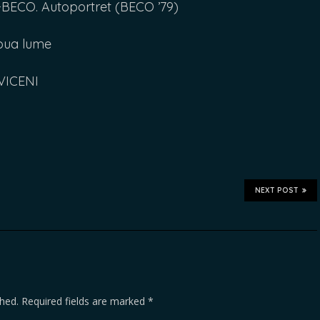
CO. Autoportret (BECO ’79)
oua lume
VICENI
NEXT POST
shed.
Required fields are marked
*