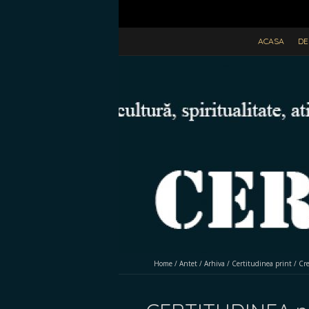
ACASA
DE
Home
/
Antet
/
Arhiva
/
Certitudinea print
/
Cr