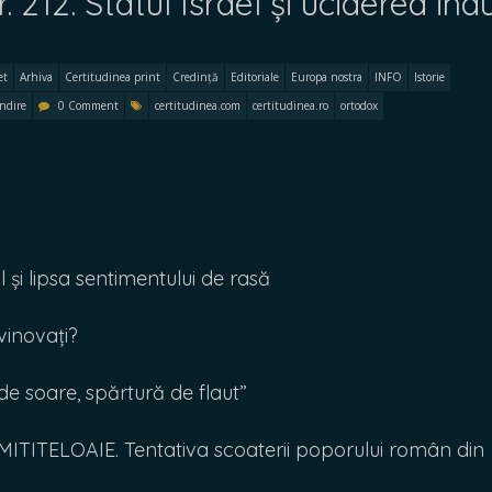
12. Statul Israel și uciderea indu
et
Arhiva
Certitudinea print
Credință
Editoriale
Europa nostra
INFO
Istorie
ndire
0 Comment
certitudinea.com
certitudinea.ro
ortodox
și lipsa sentimentului de rasă
vinovați?
e soare, spărtură de flaut”
ITITELOAIE. Tentativa scoaterii poporului român din