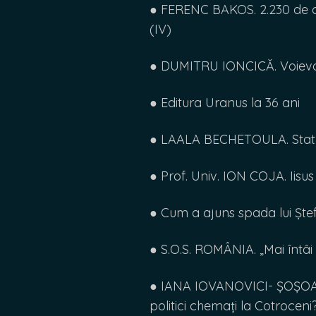
● FERENC BAKOS. 2.230 de c
(IV)
● DUMITRU IONCICĂ. Voievoz
● Editura Uranus la 36 ani
● LAALA BECHETOULA. Statul I
● Prof. Univ. ION COJA. Iisus
● Cum a ajuns spada lui Ștef
● S.O.S. ROMÂNIA. „Mai întâi 
● IANA IOVANOVICI- ȘOȘOACĂ: „
politici chemați la Cotroceni