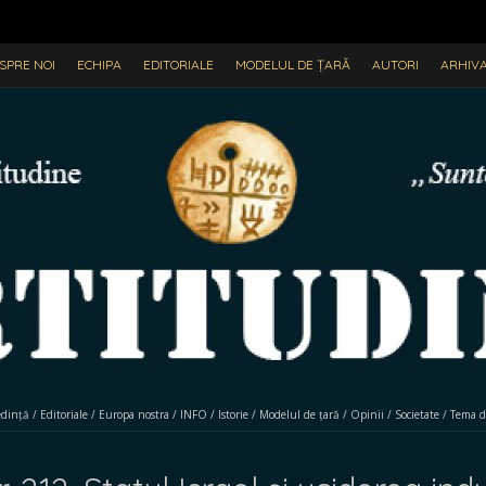
SPRE NOI
ECHIPA
EDITORIALE
MODELUL DE ȚARĂ
AUTORI
ARHIV
edință
/
Editoriale
/
Europa nostra
/
INFO
/
Istorie
/
Modelul de țară
/
Opinii
/
Societate
/
Tema d