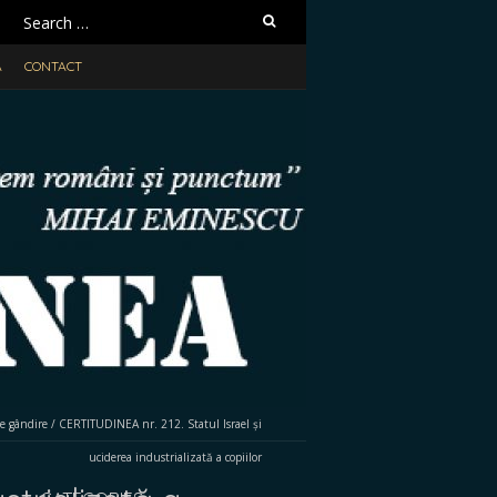
Search
for:
A
CONTACT
e gândire
/
CERTITUDINEA nr. 212. Statul Israel și
uciderea industrializată a copiilor