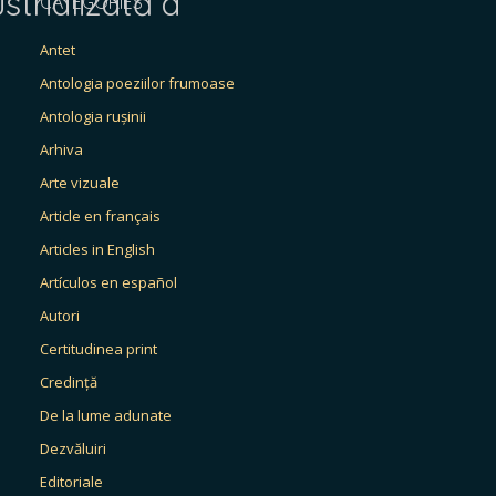
strializată a
CATEGORIES
Antet
Antologia poeziilor frumoase
Antologia rușinii
Arhiva
Arte vizuale
Article en français
Articles in English
Artículos en español
Autori
Certitudinea print
Credință
De la lume adunate
Dezvăluiri
Editoriale