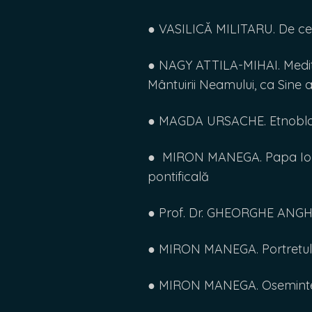
● VASILICĂ MILITARU. De ce
● NAGY ATTILA-MIHAI. Meditaț
Mântuirii Neamului, ca Sine
● MAGDA URSACHE. Etnoblasfe
● MIRON MANEGA. Papa Ioan 
pontificală
● Prof. Dr. GHEORGHE ANGHEL
● MIRON MANEGA. Portretul 
● MIRON MANEGA. Osemintele 