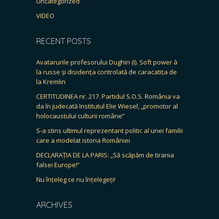
Uncategorized
VIDEO
RECENT POSTS
Avatarurile profesorului Dughin (I). Soft power à
la russe și disidența controlată de caracatița de
la Kremlin
CERTITUDINEA nr. 217. Partidul S.O.S. România va
da în judecată Institutul Elie Wiesel, „promotor al
holocaustului culturii române”
S-a stins ultimul reprezentant politic al unei familii
care a modelat istoria României
DECLARAȚIA DE LA PARIS: „Să scăpăm de tirania
falsei Europe!”
Nu înțeleg ce nu înțelegeți!
ARCHIVES