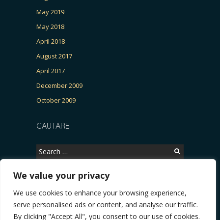
May 2019
May 2018
April 2018
August 2017
April 2017
December 2009
October 2009
CAUTARE
Search
for:
We value your privacy
We use cookies to enhance your browsing experience,
Copyright © 2026, CERTITUDINEA.
serve personalised ads or content, and analyse our traffic.
R, Patria, parlamentarele și presa
* VIDEO. Viata lui Eminescu (Necenzurat). Episod
By clicking "Accept All", you consent to our use of cookies.