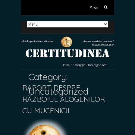
Search
for:
Home
/
Category:
Uncategorized
Category:
RAPORT DESPRE
Uncategorized
RĂZBOIUL ALOGENILOR
CU MUCENICII