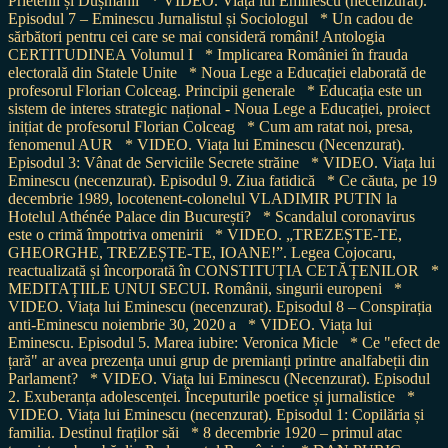
Prietenii și Dușmanii
* VIDEO. Viața lui Eminescu (necenzurat).
Episodul 7 – Eminescu Jurnalistul și Sociologul
* Un cadou de
sărbători pentru cei care se mai consideră români! Antologia
CERTITUDINEA Volumul I
* Implicarea României în frauda
electorală din Statele Unite
* Noua Lege a Educației elaborată de
profesorul Florian Colceag. Principii generale
* Educația este un
sistem de interes strategic național - Noua Lege a Educației, proiect
inițiat de profesorul Florian Colceag
* Cum am ratat noi, presa,
fenomenul AUR
* VIDEO. Viața lui Eminescu (Necenzurat).
Episodul 3: Vânat de Serviciile Secrete străine
* VIDEO. Viața lui
Eminescu (necenzurat). Episodul 9. Ziua fatidică
* Ce căuta, pe 19
decembrie 1989, locotenent-colonelul VLADIMIR PUTIN la
Hotelul Athénée Palace din București?
* Scandalul coronavirus
este o crimă împotriva omenirii
* VIDEO. „TREZEȘTE-TE,
GHEORGHE, TREZEȘTE-TE, IOANE!”. Legea Cojocaru,
reactualizată și încorporată în CONSTITUȚIA CETĂȚENILOR
*
MEDITAȚIILE UNUI SECUI. Românii, singurii europeni
*
VIDEO. Viața lui Eminescu (necenzurat). Episodul 8 – Conspirația
anti-Eminescu noiembrie 30, 2020 a
* VIDEO. Viața lui
Eminescu. Episodul 5. Marea iubire: Veronica Micle
* Ce "efect de
țară" ar avea prezența unui grup de premianți printre analfabeții din
Parlament?
* VIDEO. Viața lui Eminescu (Necenzurat). Episodul
2. Exuberanța adolescenței. Începuturile poetice și jurnalistice
*
VIDEO. Viața lui Eminescu (necenzurat). Episodul 1: Copilăria și
familia. Destinul fraților săi
* 8 decembrie 1920 – primul atac