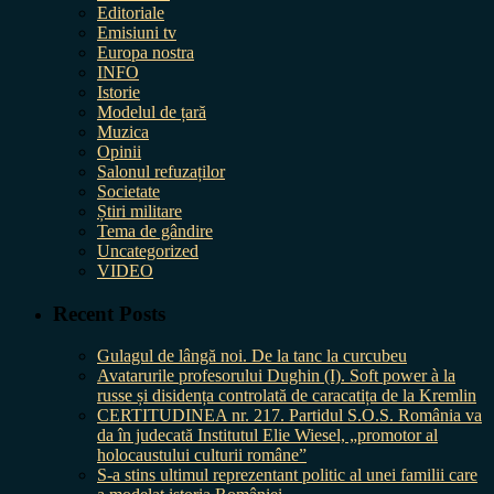
Editoriale
Emisiuni tv
Europa nostra
INFO
Istorie
Modelul de țară
Muzica
Opinii
Salonul refuzaților
Societate
Știri militare
Tema de gândire
Uncategorized
VIDEO
Recent Posts
Gulagul de lângă noi. De la tanc la curcubeu
Avatarurile profesorului Dughin (I). Soft power à la
russe și disidența controlată de caracatița de la Kremlin
CERTITUDINEA nr. 217. Partidul S.O.S. România va
da în judecată Institutul Elie Wiesel, „promotor al
holocaustului culturii române”
S-a stins ultimul reprezentant politic al unei familii care