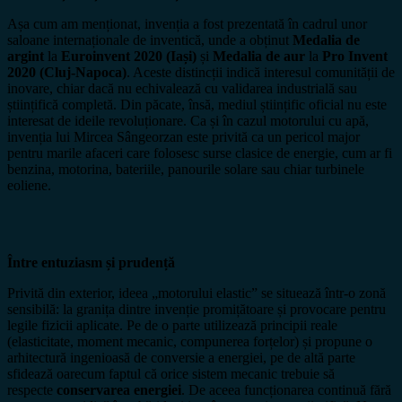
Așa cum am menționat, invenția a fost prezentată în cadrul unor
saloane internaționale de inventică, unde a obținut
Medalia de
argint
la
Euroinvent 2020 (Iași)
și
Medalia de aur
la
Pro Invent
2020 (Cluj-Napoca)
. Aceste distincții indică interesul comunității de
inovare, chiar dacă nu echivalează cu validarea industrială sau
științifică completă. Din păcate, însă, mediul științific oficial nu este
interesat de ideile revoluționare. Ca și în cazul motorului cu apă,
invenția lui Mircea Sângeorzan este privită ca un pericol major
pentru marile afaceri care folosesc surse clasice de energie, cum ar fi
benzina, motorina, bateriile, panourile solare sau chiar turbinele
eoliene.
Între entuziasm și prudență
Privită din exterior, ideea „motorului elastic” se situează într-o zonă
sensibilă: la granița dintre invenție promițătoare și provocare pentru
legile fizicii aplicate. Pe de o parte utilizează principii reale
(elasticitate, moment mecanic, compunerea forțelor) și propune o
arhitectură ingenioasă de conversie a energiei, pe de altă parte
sfidează oarecum faptul că orice sistem mecanic trebuie să
respecte
conservarea energiei
. De aceea funcționarea continuă fără