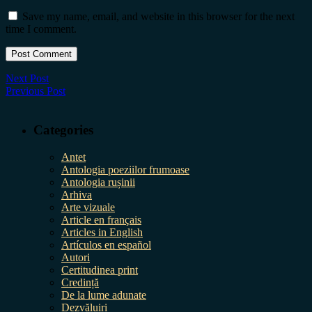
Save my name, email, and website in this browser for the next
time I comment.
Next Post
Previous Post
Categories
Antet
Antologia poeziilor frumoase
Antologia rușinii
Arhiva
Arte vizuale
Article en français
Articles in English
Artículos en español
Autori
Certitudinea print
Credință
De la lume adunate
Dezvăluiri