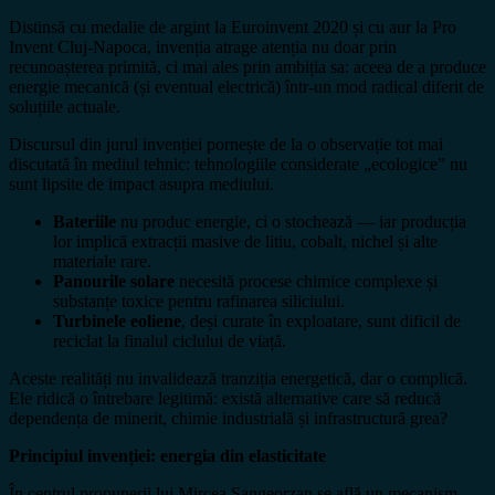
Distinsă cu medalie de argint la Euroinvent 2020 și cu aur la Pro
Invent Cluj-Napoca, invenția atrage atenția nu doar prin
recunoașterea primită, ci mai ales prin ambiția sa: aceea de a produce
energie mecanică (și eventual electrică) într-un mod radical diferit de
soluțiile actuale.
Discursul din jurul invenției pornește de la o observație tot mai
discutată în mediul tehnic: tehnologiile considerate „ecologice” nu
sunt lipsite de impact asupra mediului.
Bateriile
nu produc energie, ci o stochează — iar producția
lor implică extracții masive de litiu, cobalt, nichel și alte
materiale rare.
Panourile solare
necesită procese chimice complexe și
substanțe toxice pentru rafinarea siliciului.
Turbinele eoliene
, deși curate în exploatare, sunt dificil de
reciclat la finalul ciclului de viață.
Aceste realități nu invalidează tranziția energetică, dar o complică.
Ele ridică o întrebare legitimă: există alternative care să reducă
dependența de minerit, chimie industrială și infrastructură grea?
Principiul invenției: energia din elasticitate
În centrul propunerii lui Mircea Sangeorzan se află un mecanism