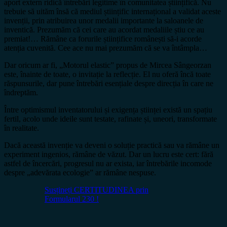
aport extern ridică întrebări legitime în comunitatea științifică. Nu
trebuie să uităm însă că mediul științific internațional a validat aceste
invenții, prin atribuirea unor medalii importante la saloanele de
inventică. Prezumăm că cei care au acordat medaliile știu ce au
premiat!… Rămâne ca forurile științifice românești să-i acorde
atenția cuvenită. Cee ace nu mai prezumăm că se va întâmpla…
Dar oricum ar fi, „Motorul elastic” propus de Mircea Sângeorzan
este, înainte de toate, o invitație la reflecție. El nu oferă încă toate
răspunsurile, dar pune întrebări esențiale despre direcția în care ne
îndreptăm.
Între optimismul inventatorului și exigența științei există un spațiu
fertil, acolo unde ideile sunt testate, rafinate și, uneori, transformate
în realitate.
Dacă această invenție va deveni o soluție practică sau va rămâne un
experiment ingenios, rămâne de văzut. Dar un lucru este cert: fără
astfel de încercări, progresul nu ar exista, iar întrebările incomode
despre „adevărata ecologie” ar rămâne nespuse.
Susțineți CERTITUDINEA prin
Formularul 230 !