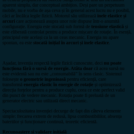
aparent simplu, dar conceptual ambițios. Deși pare un perpetuum
mobile, nu e vorba de așa ceva și în general acest lucru nu e posibil,
căci ar încălca legile fizicii. Motorul său utilizează
inele elastice și
arcuri
care acționează asupra unor role dispuse într-o anumită
configurație. Energia este stocată sub formă de
tensiune elastică
și
este eliberată controlat pentru a produce mișcare de rotație. În esență,
principiul este același ca la un ceas mecanic. Energia nu apare
spontan, ea este
stocată inițial în arcuri și inele elastice
.
Așadar, invenția respectă legile fizicii cunoscute, deci
nu poate
funcționa fără o sursă de energie. Atâta doar
că acea sursă nu
este evidentă sau nu este „consumabilă” în sens clasic. Sistemul
folosește
o geometrie ingenioasă
pentru eficiență, care
transformă
energia elastic în energie de rotație
și optimizează
direcția forțelor pentru a produce cuplu, ceea ce este perfect valid
din punct de vedere mecanic. Rotația poate fi preluată de un
generator electric sau utilizată direct mecanic.
Spectaculozitatea invenției decurge de fapt din câteva elemente
simple: frecarea extrem de redusă, lipsa combustibililor, absența
bateriilor și funcționare continuă, teoretic eficientă.
Recunoaștere și validare inițială