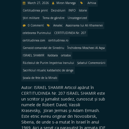
March 27, 2026
Miron Manega
Arhiva
Certitudinea print
Dezvăluiri
INFO
Istorie
Știri militare
Tema de gândire
Uncategorized
0 Comment
Amalec
Asasinarea lui Ali Khamenei
celebrarea Purimului
CERTITUDINEA Nr. 207
certitudinea.com
certitudinea.ro
Genocid comandat de Sinedriu
Închiderea Moscheei Al Aqsa
ISRAEL SHAMIR
Kabbala
ortodox
Războiul de Purim împotriva Iranului
Șabatul Comemorării
Sacrificiul ritualic kabbalistic de sânge
Școala de fete de la Minab
Autor: ISRAEL SHAMIR Articol apărut în
CERTITUDINEA Nr. 207 ISRAEL SHAMIR este
un scriitor și jurnalist suedez, cunoscut și sub
numele de Robert David, Vassili
Krasevsky, Jöran Jermas și Adam Ermash.
Este etnic evreu originar din Novosibirsk,
Siberia, de unde s-a mutat în Israel în anul
1969. Aici a servit ca parașutist în armata IDF