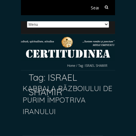
Search
for:
Home
/
Tag:
ISRAEL SHAMIR
Tag:
ISRAEL
KABBALA RĂZBOIULUI DE
SHAMIR
PURIM ÎMPOTRIVA
IRANULUI