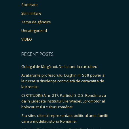
Societate
Știri militare
Tema de gândire
Uncategorized
VIDEO
RECENT POSTS
Gulagul de lângă noi. De la tanc la curcubeu
Avatarurile profesorului Dughin (I). Soft power à
la russe și disidența controlată de caracatița de
la Kremlin
CERTITUDINEA nr. 217. Partidul S.O.S. România va
da în judecată Institutul Elie Wiesel, „promotor al
holocaustului culturii române”
S-a stins ultimul reprezentant politic al unei familii
care a modelat istoria României