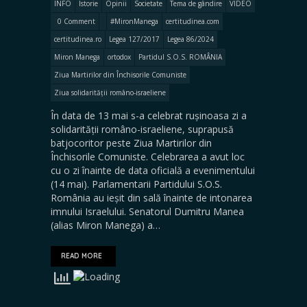
INFO
Istorie
Opinii
Societate
Tema de gândire
VIDEO
0 Comment
#MironManega
certitudinea.com
certitudinea.ro
Legea 127/2017
Legea 86/2024
Miron Manega
ortodox
Partidul S.O.S. ROMÂNIA
Ziua Martirilor din Închisorile Comuniste
Ziua solidarității româno-israeliene
În data de 13 mai s-a celebrat rușinoasa zi a
solidarității româno-israeliene, suprapusă
batjocoritor peste Ziua Martirilor din
Închisorile Comuniste. Celebrarea a avut loc
cu o zi înainte de data oficială a evenimentului
(14 mai). Parlamentarii Partidului S.O.S.
România au ieșit din sală înainte de intonarea
imnului Israelului. Senatorul Dumitru Manea
(alias Miron Manega) a…
READ MORE