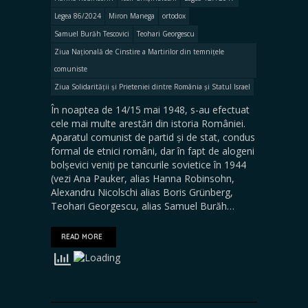
Legea 86/2024
Miron Manega
ortodox
Samuel Burăh Tescovici
Teohari Georgescu
Ziua Națională de Cinstire a Martirilor din temnițele
comuniste
Ziua Solidarității și Prieteniei dintre România și Statul Israel
În noaptea de 14/15 mai 1948, s-au efectuat
cele mai multe arestări din istoria României.
Aparatul comunist de partid și de stat, condus
formal de etnici români, dar în fapt de alogeni
bolșevici veniți pe tancurile sovietice în 1944
(vezi Ana Pauker, alias Hanna Robinsohn,
Alexandru Nicolschi alias Boris Grünberg,
Teohari Georgescu, alias Samuel Burăh…
READ MORE