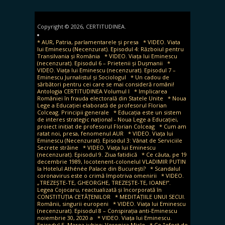
Copyright © 2026, CERTITUDINEA.
* AUR, Patria, parlamentarele și presa
* VIDEO. Viata
lui Eminescu (Necenzurat). Episodul 4: Războiul pentru
Transilvania și România
* VIDEO. Viața lui Eminescu
(necenzurat). Episodul 6 – Prietenii și Dușmanii
*
VIDEO. Viața lui Eminescu (necenzurat). Episodul 7 –
Eminescu Jurnalistul și Sociologul
* Un cadou de
sărbători pentru cei care se mai consideră români!
Antologia CERTITUDINEA Volumul I
* Implicarea
României în frauda electorală din Statele Unite
* Noua
Lege a Educației elaborată de profesorul Florian
Colceag. Principii generale
* Educația este un sistem
de interes strategic național - Noua Lege a Educației,
proiect inițiat de profesorul Florian Colceag
* Cum am
ratat noi, presa, fenomenul AUR
* VIDEO. Viața lui
Eminescu (Necenzurat). Episodul 3: Vânat de Serviciile
Secrete străine
* VIDEO. Viața lui Eminescu
(necenzurat). Episodul 9. Ziua fatidică
* Ce căuta, pe 19
decembrie 1989, locotenent-colonelul VLADIMIR PUTIN
la Hotelul Athénée Palace din București?
* Scandalul
coronavirus este o crimă împotriva omenirii
* VIDEO.
„TREZEȘTE-TE, GHEORGHE, TREZEȘTE-TE, IOANE!”.
Legea Cojocaru, reactualizată și încorporată în
CONSTITUȚIA CETĂȚENILOR
* MEDITAȚIILE UNUI SECUI.
Românii, singurii europeni
* VIDEO. Viața lui Eminescu
(necenzurat). Episodul 8 – Conspirația anti-Eminescu
noiembrie 30, 2020 a
* VIDEO. Viața lui Eminescu.
Episodul 5. Marea iubire: Veronica Micle
* Ce "efect de