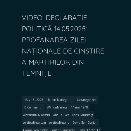
VIDEO. DECLARAȚIE
POLITICĂ 14.05.2025:
PROFANAREA ZILEI
NAȚIONALE DE CINSTIRE
A MARTIRILOR DIN
TEMNIȚE
May 15, 2025
Miron Manega
Uncategorized
0 Comment
#MironManega
14 mai 1948
Alexandru Nicolschi
Ana Pauker
Boris Grünberg
certitudinea.com
certitudinea.ro
David Ben Gurion
Hanna Robinsohn
Iosif Chișinevschi
Legea 127/2017