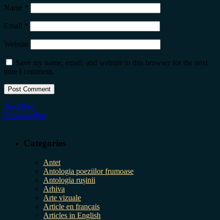
Name
*
Email
*
Website
Save my name, email, and website in this browser for the next
time I comment.
Next Post
Previous Post
Categories
Antet
Antologia poeziilor frumoase
Antologia rușinii
Arhiva
Arte vizuale
Article en français
Articles in English