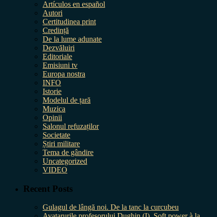
Artículos en español
Autori
Certitudinea print
Credință
De la lume adunate
Dezvăluiri
Editoriale
Emisiuni tv
Europa nostra
INFO
Istorie
Modelul de țară
Muzica
Opinii
Salonul refuzaților
Societate
Știri militare
Tema de gândire
Uncategorized
VIDEO
Recent Posts
Gulagul de lângă noi. De la tanc la curcubeu
Avatarurile profesorului Dughin (I). Soft power à la