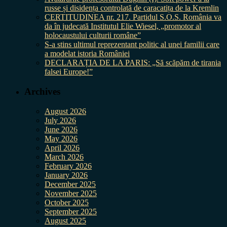
russe și disidența controlată de caracatița de la Kremlin
CERTITUDINEA nr. 217. Partidul S.O.S. România va
da în judecată Institutul Elie Wiesel, „promotor al
holocaustului culturii române”
S-a stins ultimul reprezentant politic al unei familii care
a modelat istoria României
DECLARAȚIA DE LA PARIS: „Să scăpăm de tirania
falsei Europe!”
Archives
August 2026
July 2026
June 2026
May 2026
April 2026
March 2026
February 2026
January 2026
December 2025
November 2025
October 2025
September 2025
August 2025