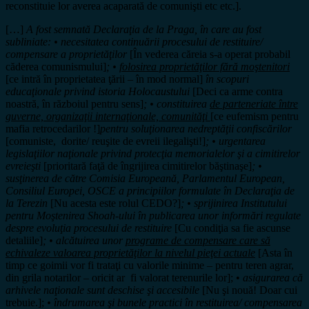
reconstituie lor averea acaparată de comunişti etc etc.].
[…]
A fost semnată Declaraţia de la Praga, în care au fost
subliniate: • necesitatea continuării procesului de restituire/
compensare a proprietăţilor
[În vederea căreia s-a operat probabil
căderea comunismului]
; •
folosirea proprietăţilor fără moştenitori
[ce intră în proprietatea ţării – în mod normal]
în scopuri
educaţionale privind istoria Holocaustului
[Deci ca arme contra
noastră, în războiul pentru sens]
; • constituirea
de parteneriate între
guverne, organizaţii internaţionale, comunităţi
[ce eufemism pentru
mafia retrocedarilor !]
pentru soluţionarea nedreptăţii confiscărilor
[comuniste, dorite/ reuşite de evreii ilegalişti!]
; • urgentarea
legislaţiilor naţionale privind protecţia memorialelor şi a cimitirelor
evreieşti
[prioritară faţă de îngrijirea cimitirelor băştinaşe]
; •
susţinerea de către Comisia Europeană, Parlamentul European,
Consiliul Europei, OSCE a principiilor formulate în Declaraţia de
la Terezin
[Nu acesta este rolul CEDO?]
; • sprijinirea Institutului
pentru Moştenirea Shoah-ului în publicarea unor informări regulate
despre evoluţia procesului de restituire
[Cu condiţia sa fie ascunse
detaliile]
; • alcătuirea unor
programe de compensare care să
echivaleze valoarea proprietăţilor la nivelul pieţei actuale
[Asta în
timp ce goimii vor fi trataţi cu valorile minime – pentru teren agrar,
din grila notarilor – oricit ar fi valorat terenurile lor]; •
asigurarea că
arhivele naţionale sunt deschise şi accesibile
[Nu şi nouă! Doar cui
trebuie.];
• îndrumarea şi bunele practici în restituirea/ compensarea