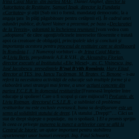
Irina Cajal Marin, din partea MAE
, Daniel Anghel,
director la
Autoritatea de Restituire
,
Samuel Izsak, director la Fundaţia
«Caritatea
»
şi alţii
[Sub nici o formă, mandataţi democratic, la a
angaja ţara în plăţi păgubitoare pentru cetăţenii ei].
În cadrul unei
adunări publice, dr.Aurel Vainer a prezentat, pe baza «
Declaraţiei
de la Terezin
»
,
adoptată la încheierea reuniunii
[vom vedea cum
„adoptarea” de către agenţii/oficinele intereselor filosemite e tratată
apoi ca creatoare de obligaţii]
,
principalele idei şi concluzii şi
importanţa acestora pentru p
rocesul de restituire care se desfăşoară
în România
.[…] Numeroşi vorbitori – dr.
Irina Cajal Marin,
dr.
Liviu Beris
, preşedintele A.E.R.V.H.,
dr. Alexandru Florian,
director executiv al Institutului «Elie Wiesel
»
, av. C. Vişinescu, ing.
José Iacobescu, preşedintele
B’nai B’rith România
,
Hary Eliad,
director al TES, ing. Iancu Ţucărman, M. Brateş, C. Benone
– s-au
referit la necesitatea activităţii de educaţie sub multiple forme şi a
elaborării unei strategii mai ferme, a unor
acţiuni concrete din
partea F.C.E.R. în domeniul restituirilor
.
[Frumoasă împletire între
educaţie şi spoliere! Care o fi scopul şi care mijlocul?]
Prof.univ. dr.
Liviu Rotman
,
directorul
C.S.I.E.R
., a subliniat că problema
restituirilor nu este exclusiv evreiască, buna sa desfăşurare
este un
semn al solidităţii statului de drept
.
[A statului „Drepţi!”… Căci un
stat de drept slujeşte o populaţie, nu o spoliază. ]
El a promis sprijin
în ceea ce priveşte
punerea la punct a arhivelor care se află la
Centrul de Istorie,
un ajutor important pentru stabilirea
apartenenţei unor bunuri evreieşti. Ing. Paul Schwartz,