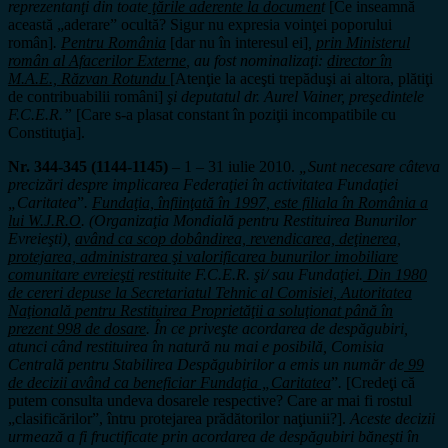
reprezentanţi din toate
ţările aderente la documen
t
[Ce inseamnă
această „aderare” ocultă? Sigur nu expresia voinţei poporului
român]
.
Pentru România
[dar nu în interesul ei]
,
prin Ministerul
român al Afacerilor Externe
, au fost nominalizaţi:
director în
M.A.E., Răzvan Rotundu
[Atenţie la aceşti trepăduşi ai altora, plătiţi
de contribuabilii români]
şi deputatul dr. Aurel Vainer, preşedintele
F.C.E.R.”
[Care s-a plasat constant în poziţii incompatibile cu
Constituţia].
Nr. 344-345 (1144-1145)
– 1 – 31 iulie 2010.
„Sunt necesare câteva
precizări despre implicarea Federaţiei în activitatea Fundaţiei
„Caritatea
”
.
Fundaţia, înfiinţată în 1997, este filiala în România a
lui W.J.R.O
. (Organizaţia Mondială pentru Restituirea Bunurilor
Evreieşti),
având ca scop dobândirea, revendicarea, deţinerea,
protejarea, administrarea şi valorificarea bunurilor imobiliare
comunitare evreieşti
restituite F.C.E.R. şi/ sau Fundaţiei.
Din 1980
de cereri depuse la Secretariatul Tehnic al Comisiei, Autoritatea
Naţională pentru Restituirea Proprietăţii a soluţionat până în
prezent 998 de dosare
. În ce priveşte acordarea de despăgubiri,
atunci când restituirea în natură nu mai e posibilă, Comisia
Centrală pentru Stabilirea Despăgubirilor a emis un număr de
99
de decizii având ca beneficiar Fundaţia „Caritatea
”
.
[Credeţi că
putem consulta undeva dosarele respective? Care ar mai fi rostul
„clasificărilor”, întru protejarea prădătorilor naţiunii?].
Aceste decizii
urmează a fi fructificate prin acordarea de despăgubiri băneşti în