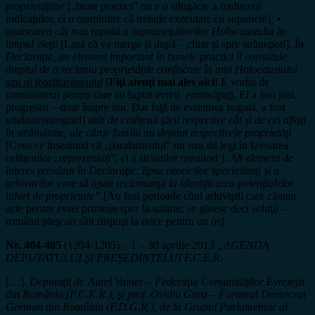
proprietăţilor
[„bune practici” nu e o stîngăcie a traducerii
indicaţiilor, ci o reamintire că trebuie executate cu supunere]
; •
ajutorarea cât mai rapidă a supravieţuitorilor Holocaustului în
timpul vieţii
[Lasă că va merge şi după – chiar şi spre strănepoti]
. În
Declaraţie, un element important în bunele practici îl constituie
dreptul de a reclama proprietăţile confiscate în anii Holocaustului
sau ai totalitarismului
[
Fiţi atenţi mai ales aici!
E vorba de
comunismul pentru care au luptat evreii emancipaţi. El a fost just,
progresist – doar înspre noi. Dar faţă de evreimea bogată, a fost
totalitar/retrograd]
atât de cetăţenii ţării respective cât şi de cei aflaţi
în străinătate, ale căror familii au deţinut respectivele proprietăţi
[Ceea ce înseamnă că „paralamentul” nu mai dă legi în favoarea
cetăţenilor „reprezentaţi”, ci a străinilor mituitori ].
Alt element de
interes prevăzut în Declaraţie: lipsa istoricilor specializaţi şi a
arhivarilor care să ajute reclamanţii la identificarea potenţialelor
titluri de proprietate”.
[Au fost perioade cînd arhiviştii care căutau
acte pentru evrei primeau spor la salariu; se găsesc deci soluţii –
românii pleşcari sînt dispuşi la orice pentru un os].
Nr. 404-405
(1204-1205) – 1 – 30 aprilie 2013
„AGENDA
DEPUTATULUI ŞI PREŞEDINTELUI F.C.E.R.
[…].
Deputaţii dr. Aurel Vainer – Federaţia Comunităţilor Evreieşti
din România (F.C.E.R.), şi prof. Ovidiu Ganz – Forumul Democrat
German din România (F.D.G.R.), de la Grupul Parlamentar al