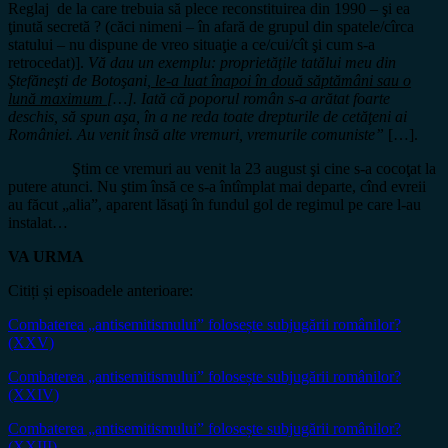
Reglaj de la care trebuia să plece reconstituirea din 1990 – şi ea
ţinută secretă ? (căci nimeni – în afară de grupul din spatele/cîrca
statului – nu dispune de vreo situaţie a ce/cui/cît şi cum s-a
retrocedat)].
Vă dau un exemplu: proprietăţile tatălui meu din
Ştefăneşti de Botoşani,
le-a luat înapoi în două săptămâni sau o
lună maximum
[…]. Iată că poporul român s-a arătat foarte
deschis, să spun aşa, în a ne reda toate drepturile de cetăţeni ai
României. Au venit însă alte vremuri, vremurile comuniste”
[…].
Ştim ce vremuri au venit la 23 august şi cine s-a cocoţat la
putere atunci. Nu ştim însă ce s-a întîmplat mai departe, cînd evreii
au făcut „alia”, aparent lăsaţi în fundul gol de regimul pe care l-au
instalat…
VA URMA
Citiți și episoadele anterioare:
Combaterea „antisemitismului” folosește subjugării românilor?
(XXV)
Combaterea „antisemitismului” folosește subjugării românilor?
(XXIV)
Combaterea „antisemitismului” folosește subjugării românilor?
(XXIII)