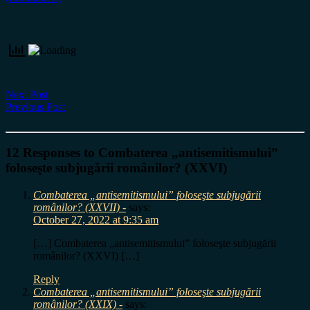
Next Post
Previous Post
12 Responses to Combaterea „antisemitismului”
foloseşte subjugării românilor? (XXVI)
Combaterea „antisemitismului” foloseşte subjugării
românilor? (XXVII) -
says:
October 27, 2022 at 9:35 am
[…] Combaterea „antisemitismului” foloseşte subjugării
românilor? (XXVI) […]
Reply
Combaterea „antisemitismului” foloseşte subjugării
românilor? (XXIX) -
says: