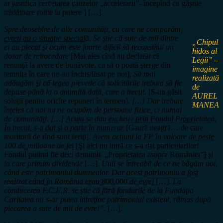
ar justifica cercetarea cauzelor „accelerarii”- începînd cu găştile
trădătoare rotite la putere ] […].
Spre deosebire de alte comunităţi, cu care ne comparăm,
evreii au o situaţie special
ă. Se ştie că sute de mii dintre
„Chipul
ei au plecat şi acum este foarte dificil să reconstitui un
hidos al
dosar de retrocedare
[Mai ales cînd au declarat că
Legii” –
renunţă la avere de bunăvoie, ca să o poată şterge din
imagine
temniţa în care ne-au închis/lăsat pe noi]
. Să mai
realizată
adăugăm şi că legea prevede că solicitările trebuia să fie
de
depuse până la o anumită dată, care a trecut.
[S-au găsit
AUREL
soluţii pentru oricîte repuneri în termen].
[…] Dar trebuie
MANEA
înţeles că noi nu ne ocupăm de persoane fizice, ci numai
de comunităţi. […]
Acum se dau exclusiv prin Fondul Proprietatea.
În trecut, s-a dat şi o parte în numerar
[Gaură neagră… de care
muritorii de rînd sunt feriţi].
Avem acţiuni la FP în valoare de peste
100 de milioane de lei
[Şi aici nu intră ce s-a dat particularilor!
Fondul putind fie deci denumit „Proprietatea asupra României”]
şi
la care primim dividende
[…].
Unii se întreabă de ce ne băgăm noi,
când este patrimoniul dumnealor. Dar
acest patrimoniu a fost
realizat când în România erau 800.000 de evrei
[…].
La
conducerea F.C.E.R. se ştie că fără fondurile de la Fundaţia
Caritatea nu s-ar putea întreţine patrimoniul existent, rămas după
plecarea a sute de mii de evrei”
. […].