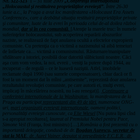
Nr. 322-323
1 – 31 iulie 2009
„Conferinţa internaţională
„Holocaustul şi restituirea proprietăţilor evreieşti”
. Între 26-30
iunie a.c., la Praga a avut loc manifestarea «Holocaust Era Assets
Conference», care a dezbătut situaţia restituirii proprietăţilor private
şi comunitare, luate de la evrei în perioada celui de-al doilea război
mondial,
dar şi în cea comunistă
.
[Atenţie la marele truc: în numele
suferinţelor holocaustului, sub acoperirea reparării abuzurilor
naziste, se realizează de fapt anularea ocultă a efectelor expropierii
comuniste. Cu pretenţia ca o victimă a nazismului să aibă temeiuri
de întîietate ca… victimă a comunismului. Răsturnare/manipulare
sfidătoare a istoriei, posibilă doar datorită slăbiciunii noastre. Căci
aşa cum vom vedea, la noi, evreii , veniţi la putere după 1944, au
recuperat – de regulă – ce le luaseră naziştii. Atfel, imobilele
reclamate după 1990 (sau sumele compensatoare), chiar dacă or fi
fost la un moment dat în mîini „antisemite”, reprezintă doar anularea
rezultatului revoluţiei comuniste, pe care autorii ei, mulţi evrei,
implicaţi în măcelărirea noastră, nu l-au renegat)].
Continuare a
conferinţei internaţionale de la Washington
, la manifestarea de la
Praga au participat
reprezentanţi din 49 de ţări
, numeroase ONG-
uri,
mari organizaţii evreieşti internaţionale
, oameni politici,
personalităţi evreieşti cunoscute, ca
Elie Wiesel
[Nu putea lipsi cînd
s-a apropiat recoltarea]
,
laureat al Premiului Nobel pentru Pace,
Simone Veil
(Franţa, fost ministru) […].
România a fost prezentă cu o
importantă delegaţie, condusă de dr.
Bogdan Aurescu, secretar de
stat la MAE
, dr. Aurel Vainer, deputat şi preşedintele F.C.E.R., dr.