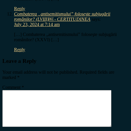
Reply
Combaterea „antisemitismului” foloseşte subjugării
românilor? (LVIII)￼ - CERTITUDINEA
says:
July 23, 2024 at 7:14 am
[…] Combaterea „antisemitismului” foloseşte subjugării
românilor? (XXVI) […]
Reply
Leave a Reply
Your email address will not be published.
Required fields are
marked
*
Comment
*