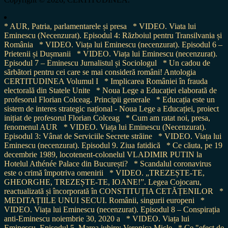
* AUR, Patria, parlamentarele și presa
* VIDEO. Viata lui
Eminescu (Necenzurat). Episodul 4: Războiul pentru Transilvania și
România
* VIDEO. Viața lui Eminescu (necenzurat). Episodul 6 –
Prietenii și Dușmanii
* VIDEO. Viața lui Eminescu (necenzurat).
Episodul 7 – Eminescu Jurnalistul și Sociologul
* Un cadou de
sărbători pentru cei care se mai consideră români! Antologia
CERTITUDINEA Volumul I
* Implicarea României în frauda
electorală din Statele Unite
* Noua Lege a Educației elaborată de
profesorul Florian Colceag. Principii generale
* Educația este un
sistem de interes strategic național - Noua Lege a Educației, proiect
inițiat de profesorul Florian Colceag
* Cum am ratat noi, presa,
fenomenul AUR
* VIDEO. Viața lui Eminescu (Necenzurat).
Episodul 3: Vânat de Serviciile Secrete străine
* VIDEO. Viața lui
Eminescu (necenzurat). Episodul 9. Ziua fatidică
* Ce căuta, pe 19
decembrie 1989, locotenent-colonelul VLADIMIR PUTIN la
Hotelul Athénée Palace din București?
* Scandalul coronavirus
este o crimă împotriva omenirii
* VIDEO. „TREZEȘTE-TE,
GHEORGHE, TREZEȘTE-TE, IOANE!”. Legea Cojocaru,
reactualizată și încorporată în CONSTITUȚIA CETĂȚENILOR
*
MEDITAȚIILE UNUI SECUI. Românii, singurii europeni
*
VIDEO. Viața lui Eminescu (necenzurat). Episodul 8 – Conspirația
anti-Eminescu noiembrie 30, 2020 a
* VIDEO. Viața lui
Eminescu. Episodul 5. Marea iubire: Veronica Micle
* Ce "efect de