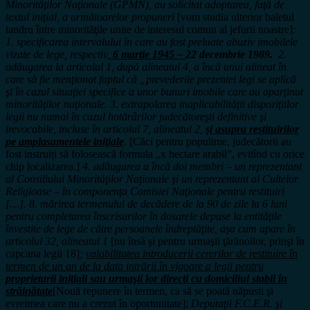
Minorităţilor Naţionale (GPMN), au solicitat adoptarea, faţă de
textul iniţial, a următoarelor propuneri
[vom studia ulterior baletul
tandru între minorităţile unite de interesul comun al jefurii noastre]
:
1. specificarea intervalului în care au fost preluate abuziv imobilele
vizate de lege, respectiv,
6 martie 1945 –
22 decembrie 1989.
2.
adăugarea la articolul 1, după alineatul 4, a încă unui alineat în
care să fie menţionat faptul că „prevederile prezentei legi se aplică
şi în cazul situaţiei specifice a unor bunuri imobile care au aparţinut
minorităţilor naţionale. 3. extrapolarea inaplicabilităţii dispoziţiilor
legii nu numai în cazul hotărârilor judecătoreşti definitive şi
irevocabile, incluse în articolul 7, alineatul 2,
şi asupra restituirilor
pe amplasamentele iniţiale
.
[Căci pentru populime, judecătorii au
fost instruiți să folosească formula „x hectare arabil”, evitînd cu orice
chip localizarea.]
4. adăugarea a încă doi membri – un reprezentant
al Consiliului Minorităţilor Naţionale şi un reprezentant al Cultelor
Religioase – în componenţa Comisiei Naţionale pentru restituiri
[…]. 8. mărirea termenului de decădere de la 90 de zile la 6 luni
pentru completarea înscrisurilor în dosarele depuse la entităţile
învestite de lege de către persoanele îndreptăţite, aşa cum apare în
articolul 32, alineatul 1
[nu însă şi pentru urmaşii ţărănoilor, prinşi în
capcana legii 18]
;
valabilitatea introducerii cererilor de restituire în
termen de un an de la data intrării în vigoare a legii pentru
proprietarii iniţiali sau urmaşii lor direcţi cu domiciliul stabil în
străinătate
[Nouă repunere în termen, ca să se poată năpusti şi
evreimea care nu a crezut în oportunitate];
Deputaţii F.C.E.R. şi