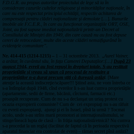
F.D.G.R. au propus autorilor proiectului de lege să ia în
considerare cazurile cultelor religioase şi minorităţilor naţionale, în
care nu este respectat principiul echităţii, respectiv achitarea de
compensaţii pentru clădiri naţionalizate şi demolate
[…].
Bunurile
imobile ale F.C.E.R., în care au funcţionat organizaţiile ORT, OSE,
Joint, au fost supuse imediat naţionalizării printr-un Decret al
Consiliului de Miniştri din 1949, din care cauză nu au fost depuse
cereri de retrocedare, multe din aceste clădiri nemaifigurând în
evidenţele comunitare”.
Nr. 414-415 (1214-1215) –
1 – 31 octombrie 2013.
„
Aurel Vainer,
a arătat, în cuvântul său, în faţa Camerei Deputaţilor:[…]
După 23
august 1944, evreii au fost repuşi în drepturi totale. S-au restituit
proprietăţile şi vreau să spun că procesul de restituire a
proprietăţilor n-a durat precum ştiţi că durează astăz
i
.
[Mare
atenţie la această indiscreţie/scăpare!!! Ştiind asta, ne vom întreba ce
s-a întîmplat după 1948, cînd evreilor li s-au luat cumva proprietăţile
(apartamente, sedii de firme, băcănii, cîrciumi, farmacii etc.)
proaspăt recuperate. Cum de nu s-a declanşat un uriaş protest cu
ocazia expropierii comuniste? Cum de cei expropiaţi nu s-au răfuit
cu evreii expropianţi, ajunşi şi ei în Israel, pînă la urmă ? Tocmai
acolo, unde s-au strîns marii promotori ai internaţionalismului, se
stinge/îneacă lupta de clasă – în frăţia naţionalistă/etnică? Nu cumva
s-a procedat la un reglaj (facilitat de faptul că în perioada respectivă
aparatul financiar era controlat de evrei) – rămas secret pînă astăzi?