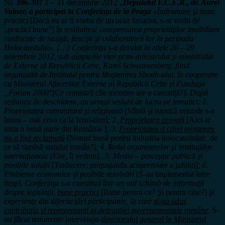
Nr.
396-397
1 – 31 decembrie 2012 „
Deputatul F.C.E.R., dr. Aurel
Vainer, a participat la Conferinţa de la Praga
«Îndrumare şi bune
practici
[Dacă nu ar fi vorba de un ucaz fanariot, s-ar vorbi de
„practici bune”]
în restituirea/ compensarea proprietăţilor imobiliare
confiscate de nazişti, fascişti şi colaboratorii lor în perioada
Holocaustului». […] Conferinţa s-a derulat în zilele 26 – 29
noiembrie 2012, sub auspiciile vice prim-ministrului şi ministrului
de Externe al Republicii Cehe, Karel Schwarzenberg, fiind
organizată de Institutul pentru Moştenirea Shoah-ului, în cooperare
cu Ministerul Afacerilor Externe al Republicii Cehe şi Fundaţia
„Forum 2000
”[Ce contează cîte membre are o carcatiţă?]
. După
sesiunea de deschidere, au urmat sesiuni de lucru pe tematici: 1.
Proprietatea comunitară şi religioasă
[Sfîntă şi istorică oriunde s-a
întins – mai ceva ca la Ierusalim]
; 2.
Proprietatea privată
[Aici ar
intra o bună parte din România ]
;
3.
Proprietatea a cărei moştenire
nu a fost reclamată
[Numai bună pentru industria holocaustului; de
ce să rămînă statului român?];
4. Rolul organismelor şi instituţiilor
internaţionale
[Ehe, îl vedem];
5. Media – percepţie publică şi
posibile soluţii
[Traducere: propaganda acoperitoare a jafului];
6.
Probleme economice şi posibile rezolvări
[S-au implementat între
timp].
Conferinţa s-a constituit într-un util schimb de informaţii
despre legislaţii,
bune practici
[Bune pentru ce? Şi pentru cine?]
şi
experienţe din diferite ţări participante, la care
şi-au adus
contribuţia şi reprezentanţi ai delegaţiei guvernamentale române
. S-
au făcut remarcate intervenţia
directorului general în Ministerul