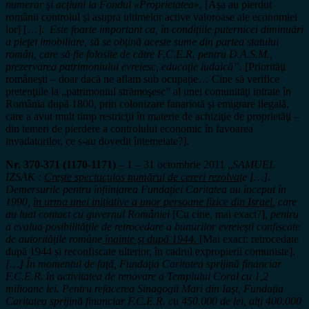
numerar şi acţiuni la Fondul «Proprietatea
»
.
[Aşa au pierdut
românii controlul şi asupra ultimelor active valoroase ale economiei
lor] […].
Este foarte important ca, în condiţiile puternicei diminuări
a pieţei imobiliare, să se obţină aceste sume din partea statului
român, care să fie folosite de către F.C.E.R. pentru D.A.S.M.,
prezervarea patrimoniului evreiesc, educaţie iudaică”.
[Priorităţi
româneşti – doar dacă ne aflam sub ocupație… Cine să verifice
pretenţiile la „patrimoniul strămoşesc” al unei comunităţi intrate în
România după 1800, prin colonizare fanariotă şi emigrare ilegală,
care a avut mult timp restricţii în materie de achiziţie de proprietăţi –
din temeri de pierdere a controlului economic în favoarea
invadatorilor, ce s-au dovedit întemeiate?].
Nr. 370-371 (1170-1171)
– 1 – 31 octombrie 2011 „
SAMUEL
IZSAK :
Creşte spectaculos numărul de cereri rezolvat
e […].
Demersurile pentru înfiinţarea Fundaţiei Caritatea au început în
1990,
în urma unei iniţiative a unor persoane fizice din Israel
, care
au luat contact cu guvernul României
[Cu cine, mai exact?]
, pentru
a evalua posibilităţile de retrocedare a bunurilor evreieşti confiscate
de autorităţile române
înainte şi după 1944.
[Mai exact: retrocedate
după 1944 și reconfiscate ulterior, în cadrul expropierii comuniste].
[…] În momentul de faţă, Fundaţia Caritatea sprijină financiar
F.C.E.R. în activitatea de renovare a Templului Coral cu 1,2
milioane lei. Pentru refacerea Sinagogii Mari din Iaşi, Fundaţia
Caritatea sprijină financiar F.C.E.R. cu 450.000 de lei, alţi 400.000