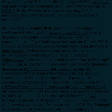
vicepreşedintele F.C.E.R., a clarificat
[…]
informând că
există mult
mai multe proprietăţi comunitare decât cele 2.000 revendicate de
F.C.E.R
. Pe de altă parte, în ceea ce priveşte proprietăţile
particulare, mulţi evrei plecaţi din România au renunţat să le
revendice.
”
Nr. 342-343 1 – 30 iunie 2010
. „
Restituirea proprietăţilor
confiscate în Holocaust. Cele
40 de state participante
[Aceeaşi
deturnare a democraţiei – agenţi docili ai unei vaste mafii
reprezentînd „state”]
la Conferinţa de la Praga,
din Europa, S.U.A.,
Canada, au adoptat textul final al documentului «
Linii directoare şi
bune practici»
[verbiajultipizat pentru acoperirea escrocheriei]
privind
restituirea proprietăţilor confiscate în perioada
Holocaustului
”
. Documentul reprezintă o concretizare a Declaraţiei
de la Terezin, de anul trecut, având ca principal obiectiv
stimularea
procesului de restituire a bunurilor confiscate de nazişti şi
colaboraţionişti în perioada Holocaustului
[sustrase din avuţia
comună a românilor iobagi, recuperată de la paraziţi prin
expropierea comunistă]
. Documentul evidenţiază
rolul benefic al
colaborării între comunităţi evreieşti locale şi organizaţii evreieşti
internaţionale ca W.J.R.O.
[Pe care organele de apărare a intereselor
româneşti ar fi trebuit să o cerceteze atent]
Documentul
va fi
transmis
fiecărei ţări participante, la nivel statal, al societăţii civile
şi al organizaţiilor evreieşti. În ce ne priveşte – F.C.E.R. şi Fundaţiei
«Caritatea». A fost constituit un Consiliu de Conducere cu