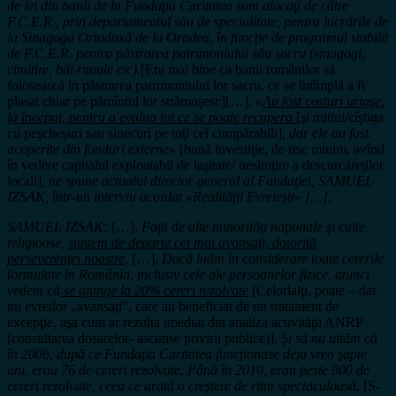
de lei din banii de la Fundaţia Caritatea sunt alocaţi de către
F.C.E.R., prin departamentul său de specialitate, pentru lucrările de
la Sinagoga Ortodoxă de la Oradea, în funcţie de programul stabilit
de F.C.E.R. pentru păstrarea patrimoniului său sacru (sinagogi,
cimitire, băi rituale etc).
[Era mai bine ca banii românilor să
folosească în păstrarea patrimoniului lor sacru, ce se întîmplă a fi
plasat chiar pe pămîntul lor strămoşesc][…].
«
Au fost costuri uriaşe
,
la început, pentru a evalua tot ce se poate recupera
[şi mitiui/cîştiga
cu peşcheşuri sau sinecuri pe toţi cei cumpărabili]
, dar ele au fost
acoperite din fonduri externe»
[bună investiţie, de risc minim, avînd
în vedere capitalul exploatabil de laşitate/ nesimţire a descurcăreţilor
locali]
, ne spune actualul director general al Fundaţiei, SAMUEL
IZSAK, într-un interviu acordat «Realităţii Evreieşti
»
[…].
SAMUEL IZSAK
:
[…].
Faţă de alte minorităţi naţionale şi culte
religioase,
suntem de departe cei mai avansaţi, datorită
perseverenţei noastre
.
[…].
Dacă luăm în considerare toate cererile
formulate în România, inclusiv cele ale persoanelor fizice, atunci
vedem că
se ajunge la 20% cereri rezolvate
[Celorlalţi, poate – dar
nu evreilor „avansaţi”, care au beneficiat de un tratament de
excepţie, aşa cum ar rezulta imediat din analiza activităţii ANRP
(consultarea dosarelor- ascunse privirii publice)].
Şi să nu uităm că
în 2006, după ce Fundaţia Caritatea funcţionase deja vreo şapte
ani, erau 76 de cereri rezolvate. Până în 2010, erau peste 900 de
cereri rezolvate, ceea ce arată o creştere de ritm spectaculoasă
. [S-