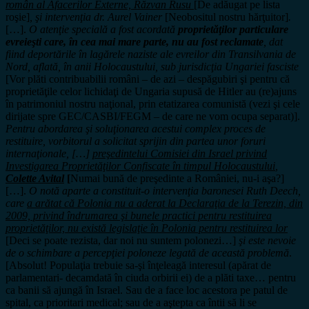
român al Afacerilor Externe, Răzvan Rusu
[De adăugat pe lista
roşie]
, şi intervenţia dr. Aurel Vainer
[Neobositul nostru hărţuitor]
.
[…].
O atenţie specială a fost acordată
proprietăţilor particulare
evreieşti care, în cea mai mare parte, nu au fost reclamate
, dat
fiind deportările în lagărele naziste ale evreilor din Transilvania de
Nord, aflată, în anii Holocaustului, sub jurisdicţia Ungariei fasciste
[Vor plăti contribuabilii români – de azi – despăgubiri şi pentru că
proprietăţile celor lichidaţi de Ungaria supusă de Hitler au (re)ajuns
în patrimoniul nostru naţional, prin etatizarea comunistă (vezi şi cele
dirijate spre GEC/CASBI/FEGM – de care ne vom ocupa separat)].
Pentru abordarea şi soluţionarea acestui complex proces de
restituire, vorbitorul a solicitat sprijin din partea unor foruri
internaţionale, […]
preşedintelui Comisiei din Israel privind
Investigarea Proprietăţilor Confiscate în timpul Holocaustului
,
Colette Avital
[
Numai bună de preşedinte a României, nu-i aşa?]
[…].
O notă aparte a constituit-o intervenţia baronesei Ruth Deech,
care
a arătat că Polonia nu a aderat la Declaraţia de la Terezin, din
2009, privind îndrumarea şi bunele practici pentru restituirea
proprietăţilor, nu există legislaţie în Polonia pentru restituirea lor
[Deci se poate rezista, dar noi nu suntem polonezi…]
şi este nevoie
de o schimbare a percepţiei poloneze legată de această problemă
.
[Absolut! Populaţia trebuie sa-şi înţeleagă interesul (apărat de
parlamentari- decamdată în ciuda orbirii ei) de a plăti taxe… pentru
ca banii să ajungă în Israel. Sau de a face loc acestora pe patul de
spital, ca prioritari medical; sau de a aştepta ca întii să li se