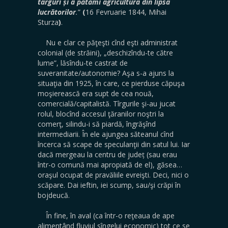
târguri și a pătămi agricultura din lipsa
lucrătorilor
.
”
(
16 Fevruarie 1844, Mihai
Sturza
)
.
Nu e clar ce păţeşti cînd eşti administrat
colonial (de străini), „deschizîndu-te către
lume”, lăsîndu-te castrat de
suveranitate/autonomie? Aşa s-a ajuns la
situaţia din 1925, în care, ce pierduse căpuşa
moşierească era supt de cea nouă,
comercială/capitalistă. Tîrgurile şi-au jucat
rolul, blocînd accesul ţăranilor noştri la
comerţ, silindu-i să piardă, îngrăşînd
intermediarii. În ele ajungea săteanul cînd
încerca să scape de speculanţii din satul lui. Iar
dacă mergeau la centru de județ (sau erau
într-o comună mai apropiată de el), găsea…
oraşul ocupat de pravăliile evreişti. Deci, nici o
scăpare. Dai ieftin, iei scump, sau/şi crăpi în
bojdeucă.
În fine, în aval (ca într-o reţeaua de ape
alimentând fluviul sîngelui economic) tot ce se