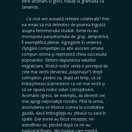
între aromâni si greci, trataţi la gramăda ca
fanarioţi…
Ce rost are această referire colaterală? Prin
ea vreau să mă delimitez de privirea îngustă
asupra fenomenului studiat. Evreii nu au
monopolul parazitismului de grup, dimpotrivă,
îl exemplifică plenar. Agregările în vederea
cîştigării competiţiei cu alte asocieri umane
compun istoria şi reprezintă cheia succesului
popoarelor. Sîntem depunerea valurilor
migratoare. Stratul noilor veniţi e perceput de
cele mai vechi (devenite „băştinaşe”) drept
cotropitor, pentru ca, după un timp, să se
îmbăştinească/amestece cu cei mai vechi şi
să se opună noilor valuri cotropitoare.
Aromânii /grecii, de exemplu, au devenit cei
mai aprigi naţionalişti români. Pînă la urmă,
acumularea se întorce cumva la societatea
gazdă, dacă îmbogăţiţii nu pleacă cu sacii în
spate. Dar evreii au făcut excepţie, ne-
asimilîndu-se, plecînd după ce ne-au
exploatat/învins, din motive care merită