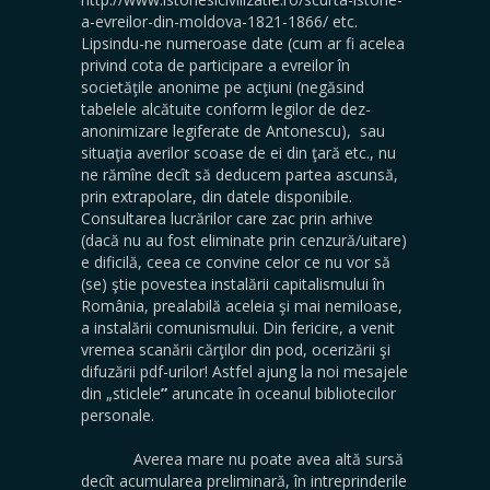
a-evreilor-din-moldova-1821-1866/ etc.
Lipsindu-ne numeroase date (cum ar fi acelea
privind cota de participare a evreilor în
societăţile anonime pe acţiuni (negăsind
tabelele alcătuite conform legilor de dez-
anonimizare legiferate de Antonescu), sau
situaţia averilor scoase de ei din ţară etc., nu
ne rămîne decît să deducem partea ascunsă,
prin extrapolare, din datele disponibile.
Consultarea lucrărilor care zac prin arhive
(dacă nu au fost eliminate prin cenzură/uitare)
e dificilă, ceea ce convine celor ce nu vor să
(se) ştie povestea instalării capitalismului în
România, prealabilă aceleia şi mai nemiloase,
a instalării comunismului. Din fericire, a venit
vremea scanării cărţilor din pod, ocerizării şi
difuzării pdf-urilor! Astfel ajung la noi mesajele
din „sticlele
”
aruncate în oceanul bibliotecilor
personale.
Averea mare nu poate avea altă sursă
decît acumularea preliminară, în intreprinderile