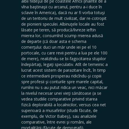
albii fildeşul de pe coastele Africii (înainte de a
vîna baştinaşii cu arcanul, pentru a-i duce în
sclavie în America), dacă nu ar fi vorba totuşi
de un teritoriu de mult civilizat, dar re-cotropit
de pionierii speculei. Albinuţele locale au fost
lăsate pe teren, să producă/livreze ieftin
mierea lor, consumînd scump mierea adusă
de departe (că doar asta e schema
comerţului: duci un măr unde iei pe el 10
portocale, cu care revii pentru a lua pe ele 100
de mere), realizîndu-se bi-fagocitarea stupilor
îndepărtaţi, legaţi speculativ. Atît de temeinic a
lucrat acest sistem de parazitare încît, în timp
ce intermediarii prosperau ridicîndu-şi copiii
spre profesii şi conturile spre marele capital,
rumînii nu s-au putut ridica un veac, nici măcar
la nivelul necesar unei vieţi sănătoase (a se
vedea studiile comparative privind starea
fizică deplorabilă a localnicilor, versus cea net
superioară a musafirilor (studii făcute, de
exemplu, de Victor Babeş), sau analizele
comparative, între evrei şi români, ale
mortalităţii (făcute de demografi).