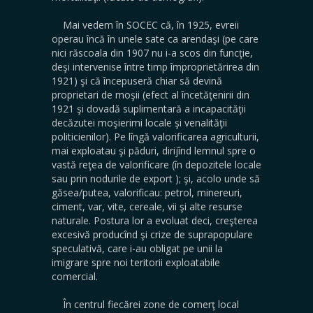
Mai vedem în SOCEC că, în 1925, evreii
operau încă în unele sate ca arendaşi (pe care
nici răscoala din 1907 nu i-a scos din funcţie,
deşi intervenise între timp împroprietărirea din
1921) şi că începuseră chiar să devină
proprietari de moşii (efect al încetăţenirii din
1921 şi dovadă suplimentară a incapacităţii
decăzutei moşierimi locale şi venalităţii
politicienilor). Pe lîngă valorificarea agriculturii,
mai exploatau şi păduri, dirijînd lemnul spre o
vastă reţea de valorificare (în depozitele locale
sau prin nodurile de export ); şi, acolo unde să
găsea/putea, valorificau: petrol, minereuri,
ciment, var, vite, cereale, vii şi alte resurse
naturale. Postura lor a evoluat deci, creşterea
excesivă producînd şi crize de suprapopulare
speculativă, care i-au obligat pe unii la
imigrare spre noi teritorii exploatabile
comercial.
În centrul fiecărei zone de comerţ local