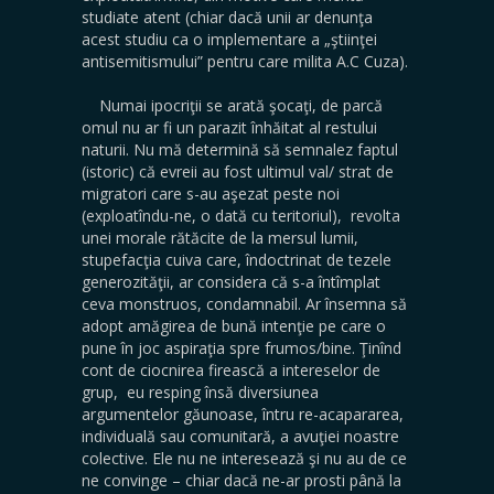
studiate atent (chiar dacă unii ar denunţa
acest studiu ca o implementare a „ştiinţei
antisemitismului” pentru care milita A.C Cuza).
Numai ipocriţii se arată şocaţi, de parcă
omul nu ar fi un parazit înhăitat al restului
naturii. Nu mă determină să semnalez faptul
(istoric) că evreii au fost ultimul val/ strat de
migratori care s-au aşezat peste noi
(exploatîndu-ne, o dată cu teritoriul), revolta
unei morale rătăcite de la mersul lumii,
stupefacţia cuiva care, îndoctrinat de tezele
generozităţii, ar considera că s-a întîmplat
ceva monstruos, condamnabil. Ar însemna să
adopt amăgirea de bună intenţie pe care o
pune în joc aspiraţia spre frumos/bine. Ţinînd
cont de ciocnirea firească a intereselor de
grup, eu resping însă diversiunea
argumentelor găunoase, întru re-acapararea,
individuală sau comunitară, a avuţiei noastre
colective. Ele nu ne interesează şi nu au de ce
ne convinge – chiar dacă ne-ar prosti până la