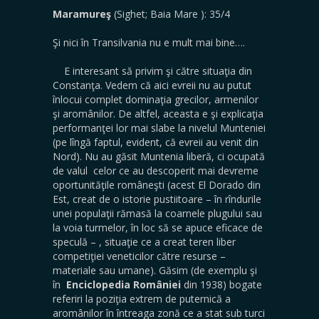
Maramureş
(Sighet; Baia Mare ): 35/4
Şi nici în Transilvania nu e mult mai bine….
E interesant să privim şi către situaţia din
Constanţa. Vedem că aici evreii nu au putut
înlocui complet dominaţia grecilor, armenilor
şi aromânilor. De altfel, aceasta e şi explicaţia
performanţei lor mai slabe la nivelul Munteniei
(pe lîngă faptul, evident, că evreii au venit din
Nord). Nu au găsit Muntenia liberă, ci ocupată
de valul celor ce au descoperit mai devreme
oportunităţile româneşti (acest El Dorado din
Est, creat de o istorie pustiitoare – în rîndurile
unei populaţii rămasă la coarnele plugului sau
la voia turmelor, în loc să se apuce eficace de
speculă – , situaţie ce a creat teren liber
competiţiei veneticilor către resurse –
materiale sau umane). Găsim (de exemplu şi
în
Enciclopedia României
din 1938) bogate
referiri la poziţia extrem de puternică a
aromânilor în întreaga zonă ce a stat sub turci