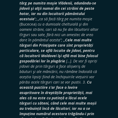
târg pe numita moşie Vlădenii, adunându-se
jidovii şi alţii numai din cei străini de peste
hotar, iar nu din locuitorii pământului
acestuia
”
;
„ca să facă târg pe numita moşie
(Bucecea)
cu a dumisale cheltuială şi din
oameni străini, cari să nu fie din lăcuitorii altor
tîrguri sau sate, fără nici un amestec de vreo
dare în pământul acesta”; „
Cele mai multe
târguri din Prințipate care sînt proprietăți
particulare, se află locuite de jidovi, pentru
că locuitorii Moldovei îşi află mai bine folosul
gospodăriei lor în plugărie
[…]. De vor fi opriți
jidovii de prin târguri a face alișveriş de
băuturi şi ale mâncării, nu rămâne îndoială că
aceștia lipsiţi fiind de închipuirile viețuirii vor
părăsi acele târguri cari se vor pustii. 3.
Cu
această pustiire s’ar face o lovire
asupritoare în dreptățile proprietății, mai
ales că nu este cu putință a lăcui acele
târguri cu săteni, când cele mai multe moșii
au trebuință încă de lăcuitori
,
iar nu a se
împuțina numărul acestora trăgându-i prin