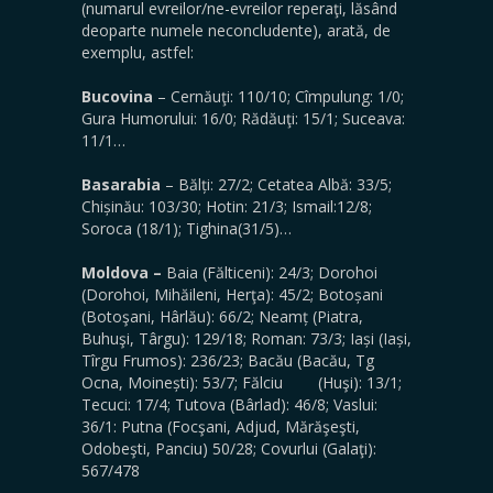
(numarul evreilor/ne-evreilor reperaţi, lăsând
deoparte numele neconcludente), arată, de
exemplu, astfel:
Bucovina
– Cernăuţi: 110/10; Cîmpulung: 1/0;
Gura Humorului: 16/0; Rădăuţi: 15/1; Suceava:
11/1…
Basarabia
– Bălți: 27/2; Cetatea Albă: 33/5;
Chișinău: 103/30; Hotin: 21/3; Ismail:12/8;
Soroca (18/1); Tighina(31/5)…
Moldova –
Baia (Fălticeni): 24/3; Dorohoi
(Dorohoi, Mihăileni, Herţa): 45/2; Botoșani
(Botoşani, Hârlău): 66/2; Neamț (Piatra,
Buhuşi, Târgu): 129/18; Roman: 73/3; Iași (Iași,
Tîrgu Frumos): 236/23; Bacău (Bacău, Tg
Ocna, Moinești): 53/7; Fălciu (Huşi): 13/1;
Tecuci: 17/4; Tutova (Bârlad): 46/8; Vaslui:
36/1: Putna (Focşani, Adjud, Mărăşeşti,
Odobeşti, Panciu) 50/28; Covurlui (Galaţi):
567/478