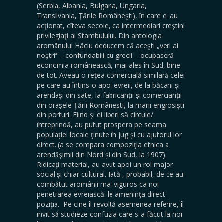
(Serbia, Albania, Bulgaria, Ungaria,
Transilvania, Ţările Româneşti), în care ei au
acţionat, cîteva secole, ca intermediari creştini
privilegiaţi ai Stambulului. Din antologia
aromânului Hâciu deducem că aceşti „veri ai
noştri” – confundabili cu grecii – ocupaseră
economia românească, mai ales în Sud, bine
de tot. Aveau o reţea comercială similară celei
pe care au întins-o apoi evreii, de la băcani şi
arendaşi din sate, la fabricanții și comercianții
din orașele Ţării Românești, la marii engrosişti
din porturi. Fiind și ei liberi să circule/
întreprindă, au putut prospera pe seama
populației locale ţinute în jug și cu ajutorul lor
direct. (a se compara compoziţia etnica a
arendăşimii din Nord și din Sud, la 1907).
Ridicaţi material, au avut apoi un rol major
social şi chiar cultural. Iată , probabil, de ce au
combătut aromânii mai viguros ca noi
penetrarea evreiască: le ameninţa direct
poziţia. Pe cine îl revoltă asemenea referire, îl
invit să studieze confuzia care s-a făcut la noi