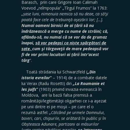
Barasch, prin care Grigore Ioan Calimah
Voevod „reîmpopula” „Tîrgul Frumos” la 1763:
„șase luni, nimenuia nemica să nu deae, ca să’şi
poată face cele de trebuinţă aşezării lor; […].
Numai oameni birnici de ai țării să nu
îndrăznească a merge cu nume de străini; că,
aflându-să, nu numai că se vor da de grumaz
înapoi,
să vor pedepsi ca niște spărgători de
sate,
cum şi târgoveţii de mare pedeapsă vor
fi de vor primi locuitori ai țării într’acest
târg
”.
Toată strădania lui Schwarzfeld (
„Din
istoria evreilor
”
– 1914) de a combate datele
lui Verax (Radu Rosetti) din
„La Roumanie et
les juifs
”
(1903) privind invazia evreiască în
Moldova, are la bază falsa premisă a
românităţii/legitimităţii oligarhiei ce i-a aşezat
pe unii dintre ei pe moşii – pe care el o
rezumă astfel:
„Călcând pe urmele Domnului,
boieri, cari, chipurile, se arătară în public și în
Obșteasca Adunare, partizani ai măsurilor
luate contra năvălirei evreilor,
se întreceau,