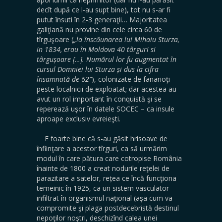
decît după ce l-au supt bine), tot nu s-ar fi
putut însuti în 2-3 generaţii… Majoritatea
galiţiană nu provine din cele circa 60 de
tîrguşoare (
„la înscăunarea lui Mihaiu Sturza,
in 1834, erau în Moldova 40 târguri si
târgușoare […]. Numărul lor fu augmentat în
cursul Domniei lui Sturza și dus la cifra
însamnată de 62”
), colonizate de fanarioţi
peste localnicii de exploatat; dar acestea au
avut un rol important în conquistă şi se
reperează uşor în datele SOCEC – ca insule
aproape exclusiv evreieşti.
E foarte bine că s-au găsit hrisoave de
înfiinţare a acestor tîrguri, ca să urmărim
modul în care pătura care cotropise România
înainte de 1800 a creat nodurile reţelei de
parazitare a satelor, rețea ce încă funcţiona
temeinic în 1925, ca un sistem vasculator
infiltrat în organismul naţional (aşa cum va
compromite şi plaga postdecebristă destinul
nepoţilor noştri, deschizînd calea unei