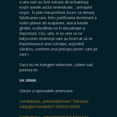
a uita cum au fost extrase de la înaintaşii
noştri averile astăzi revendicate… urmaşilor
noştri. În plan mai profund, încerc să denunţ
falsificarea care, întru justificarea doctrinară a
noilor planuri de acaparare, ataca bazele
gîndirii, scufundîndu-ne în elucubraţie şi
impostură. Căci, iată, ni se cere să ne
batjocorim strămoşii care au încercat să se
împotrivească unei cotropiri, acţionînd
sănătos, conform unui principiu peren: care pe
care !.
Dacă nu ne învingem adversarii, cădem sub
puterea lor.
VA URMA
Citește și episoadele anterioare:
Combaterea „antisemitismului” foloseşte
subjugării românilor? (XXXVIII-XXXIX)
Combaterea „antisemitismului” foloseşte