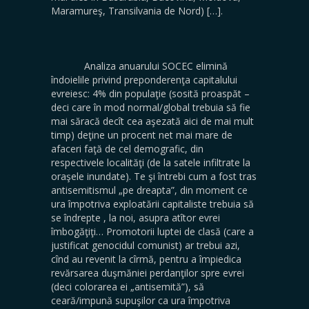
Maramureş, Transilvania de Nord) […].
Analiza anuarului SOCEC elimină
îndoielile privind preponderenţa capitalului
evreiesc: 4% din populaţie (sosită proaspăt –
deci care în mod normal/global trebuia să fie
mai săracă decît cea aşezată aici de mai mult
timp) deţine un procent net mai mare de
afaceri faţă de cel demografic, din
respectivele localităţi (de la satele infiltrate la
oraşele inundate). Te şi întrebi cum a fost tras
antisemitismul „pe dreapta”, din moment ce
ura împotriva exploatării capitaliste trebuia să
se îndrepte , la noi, asupra atîtor evrei
îmbogăţiţi… Promotorii luptei de clasă (care a
justificat genocidul comunist) ar trebui azi,
cînd au revenit la cîrmă, pentru a împiedica
revărsarea duşmăniei perdanţilor spre evrei
(deci colorarea ei „antisemită”), să
ceară/impună supuşilor ca ura împotriva