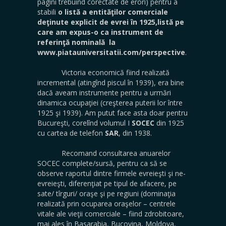
pagini trebuind corectate de erori) pentru a
stabili
o listă a entităţilor comerciale
deţinute explicit de evrei în 1925,listă pe
care am expus-o ca instrument de
referinţă nominală la
www.piatauniversitatii.com/perspective
.
Victoria economică fiind realizată
incremental (atingînd piscul în 1939), era bine
dacă aveam instrumente pentru a urmări
dinamica ocupaţiei (creşterea puterii lor între
1925 şi 1939). Am putut face asta doar pentru
Bucureşti, corelînd volumul I
SOCEC
din 1925
cu cartea de telefon
SAR
, din 1938.
Recomand consultarea anuarelor
SOCEC complete/sursă, pentru ca să se
observe raportul dintre firmele evreieşti şi ne-
evreieşti, diferenţiat pe tipul de afacere, pe
sate/ tîrguri/ oraşe şi pe regiuni (dominaţia
realizată prin ocuparea oraşelor – centrele
vitale ale vieţii comerciale – fiind zdrobitoare,
mai ales în Basarabia, Bucovina, Moldova,