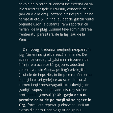
nevoie de o reţea cu conexiune externă ca să
înlocuieşti căruţele cu trăsuri, conacele de la
ţară cu vile la oraş, caftanele turceşti cu haine
nemţeşti etc. Şi, în fine, au dat de gustul rentei
obţinute uşor, la distanţă, fără raporturi cu
mîrlanii de la plug. Uşurînd tele-administrarea
(rentieratul parazitar), de la Iaşi sau de la
Paris…
Dar iobagii trebuiau menţinuţi neaparat în
jug! Nimeni nu-şi eliberează animalele. De
aceea, ce credeţi că găsim în hrisoavele de
înfiinţare a acestor tărguşoare, aducând
coloni evrei din Galiţia, pe lîngă privilegiile
(scutirile de impozite, în timp ce rumânii erau
supuşi la biruri grele) ce au scos din cursă
comercianţii/ meşteşugarii locali (loviţi şi de
„sudiţi” -supuşi ai unei administraţii străine
protejati de „consuli”)?
Obligaţia de a nu
permite celor de pe moşii să se aşeze în
tîrg,
formulată repetat şi elocvent. Iată un
extras din primul hrisov găsit de grupul