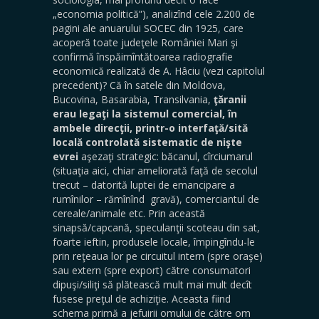
„economia politică”), analizînd cele 2.200 de
pagini ale anuarului SOCEC din 1925, care
acoperă toate judeţele României Mari şi
confirmă înspăimîntătoarea radiografie
economică realizată de A. Hâciu (vezi capitolul
precedent)? Că în satele din Moldova,
Bucovina, Basarabia, Transilvania,
ţăranii
erau legaţi la sistemul comercial, în
ambele direcţii, printr-o interfaţă/sită
locală controlată sistematic de nişte
evrei
aşezaţi strategic: băcanul, cîrciumarul
(situaţia aici, chiar ameliorată faţă de secolul
trecut – datorită luptei de emancipare a
rumînilor – rămînînd gravă), comerciantul de
cereale/animale etc. Prin această
sinapsă/capcană, speculanţii scoteau din sat,
foarte ieftin, produsele locale, împingîndu-le
prin reţeaua lor pe circuitul intern (spre oraşe)
sau extern (spre export) către consumatori
dipuşi/siliţi să plătească mult mai mult decît
fusese preţul de achiziţie. Aceasta fiind
schema primă a jefuirii omului de către om