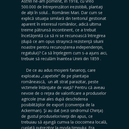
Astfel ne-am pomenit, în 1918, cu vreo
500.000 de întreprinzători irezistibili, plantaţi
de alţii în solul… României Mari. Dar cum se
explică situaţia similară din teritoriul gestionat
aparent în interesul românilor, adică ultima
treime pătrunsă incontinent, ce a trebuit
încetăţenită ca să ni se recunoască întregirea
(după ce am opus straşnică rezistenţă siluirii
noastre pentru recunoşterea independenţei,
regatului)? Ca să înţelegem cum s-a ajuns aici,
trebuie să reculăm înaintea Unirii din 1859 .
De ce au adus moşierii fanarioţi, care
exploatau „capetele” de pe plantaţia
românească, un alt strat parazitar, peste
victimele înlănţuite de viaţă? Pentru că aveau
nevoie de o reţea de valorificare a produselor
agricole (mai ales după deschiderea
posibilităţilor de export (convenţia de la
Ackerman). Şi au dat (vezi sindromul Chiriţa)
de gustul produselor/vieţii din apus, ce
trebuiau să ajungă cumva la ciocoimea locală,
cuplată putrezitor la moda timpului. Era