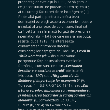
proprietăţilor evreieşti în 1938, ca să ştim la
ce „reconstituiri” ne puteam/putem aştepta şi
ai cui urmaşi fac cereri de re-încetăţenire […].
Pe de altă parte, pentru a verifica teza
dominaţiei evreieşti asupra economiei noastre
(rezultat al unui veac de colonizare, finalizat
cu încetăţenirea în masă forţată de presiunea
internaţională – faţă de care nu s-a mai putut
rezista, după 1918), ne interesează
confirmarea/ infirmarea datelor/
consideraţiilor agregate de Hâciu în
„Evreii în
Tările Româneşti
”
– din surse variat
poziţionate faţă de instalarea evreilor în
România, cum sunt cele din
„Cestiunea
Evreilor e o cestiune morală
”
(de Ioan G.
Miclescu, 1897) sau
„
Târguşoarele din
Moldova şi importanţa lor economică
”
(V.
Tufescu, în ,,B.S.R.R.G.” LX, 1941), sau
„Din
istoria evreilor. Impopularea, reîmpopularea
şi întemeierea târgurilor şi târguşoarelor din
Moldova
”
(E. Schwaezfeld, Ed. U.E.P.,
Bucureşti, 1914) sau – mai nou –
http://www.istoriesicivilizatie.ro/scurta-istorie-