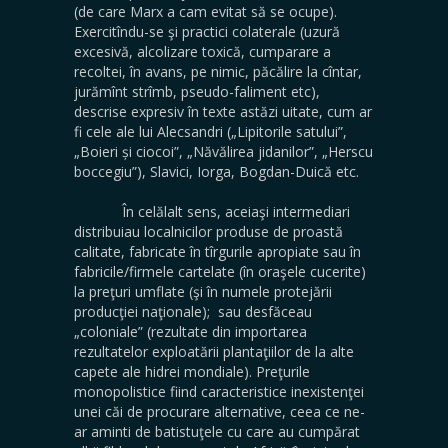
(de care Marx a cam evitat să se ocupe).
Exercitîndu-se şi practici colaterale (uzură
excesivă, alcolizare toxică, cumparare a
recoltei, în avans, pe nimic, păcălire la cîntar,
jurămînt strîmb, pseudo-faliment etc),
descrise expresiv în texte astăzi uitate, cum ar
fi cele ale lui Alecsandri („Lipitorile satului”,
„Boieri și ciocoi”, „Năvălirea jidanilor”, „Herscu
boccegiu”), Slavici, Iorga, Bogdan-Duică etc.
În celălalt sens, aceiaşi intermediari
distribuiau localnicilor produse de proastă
calitate, fabricate în tîrgurile apropiate sau în
fabricile/firmele cartelate (în oraşele cucerite)
la preţuri umflate (şi în numele protejării
producţiei naţionale); sau desfăceau
„coloniale” (rezultate din importarea
rezultatelor exploatării plantaţiilor de la alte
capete ale hidrei mondiale). Preţurile
monopolistice fiind caracteristice inexistenţei
unei căi de procurare alternative, ceea ce ne-
ar aminti de batistuţele cu care au cumpărat