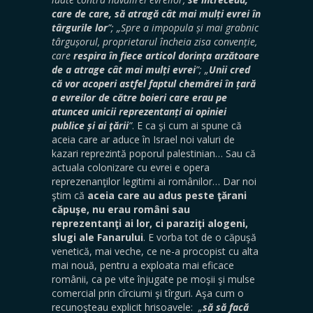
care de care, să atragă cât mai mulți evrei în
târgurile lor
”; „Spre a impopula și mai grabnic
târgușorul, proprietarul încheia zisa convenție,
care
respira în fiece articol dorința arzătoare
de a atrage cât mai mulți evrei
”; „
Unii cred
că vor acoperi astfel faptul chemărei în țară
a evreilor de către boieri care erau pe
atuncea unicii reprezentanți ai opiniei
publice și ai ţării
”
. E ca şi cum ai spune că
aceia care ar aduce în Israel noi valuri de
kazari reprezintă poporul palestinian… Sau că
actuala colonizare cu evrei e opera
reprezenanţilor legitimi ai românilor… Dar noi
ştim că
aceia care au adus peste ţărani
căpuşe, nu erau români sau
reprezentanţi ai lor, ci paraziţi alogeni,
slugi ale Fanarului
. E vorba tot de o căpuşă
venetică, mai veche, ce ne-a procopist cu alta
mai nouă, pentru a exploata mai eficace
românii, ca pe vite înjugate pe moşii şi mulse
comercial prin cîrciumi şi tîrguri. Aşa cum o
recunoşteau explicit hrisoavele:
„
să să facă