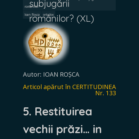
subjugării
românilor?
Ioan Roșca
românilor? (XL)
ortodox
Autor: IOAN ROȘCA
Articol apărut în CERTITUDINEA
Nr. 133
5. Restituirea
vechii prăzi… in