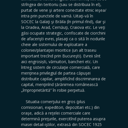
strîngea din teritoriu (sau se distribuia în el),
purtat de vene şi artere conectate etnic ieşea/
intra prin punctele de vamă. Uitaţi-vă în
SOCEC la Galaţi şi Brăila (în primul rînd), dar şi
la Oradea, Arad, Cernăuţi, Craiova etc. Le veţi
găsi ocupate strategic, confiscate de ciorchini
de afacerişti evrei, plasaţi ca o sită în nodurile
cheie ale sistemului de exploatare a
coloniei/plantaţiei mioritice (un alt traseu
important trecînd prin Bucureşti). Evreii sînt
aici engrosiști, vămuitori, bancheri etc. Un
întreg sistem de circulaţie comercială, care
menţinea privilegiul de partea căpuşei
distribuite capilar, amplificînd discriminarea de
capital, menţinînd țărănimea românească
„împroprietărită” în robie perpetuă.
Situatia comerţului en gros (plus
comisionari, expeditori, depozitari etc.) din
oraşe, adică a reţelei comerciale care
determină preţurile, exercitînd puterea asupra
masei detail-iştilor, extrasă din SOCEC 1925