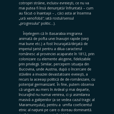
cotropiri străine, incluisv evreieşti, ce nu va
mai putea fi însă denunţată/ înfruntată – cum
au făcut-o înaintaşii – , căci asta ar însemna
„ură xenofobă”; iată rostul/sensul
„progresului” politic…).
Înţelegem că în Basarabia imigrarea
animată de pofta unei înavuţiri rapide (vieţi
mai bune etc.) a fost încurajată/dirijată de
imperiul ţarist pentru a dilua caracterul
românesc al provinciei acaparate în 1812, prin
colonizare cu elemente alogene, fidelizabile
prin privilegii. Similar, percepem situaţia din
Bucovina, unde Austria, după o încercare de
stăvilire a invaziei devastatoare eveieşti, a
recurs la aceeaşi politică de de-românizare, cu
potenţial germanizant. În fine, putem observa
că ungurii au mers în Ardeal şi mai departe,
încurajînd nu numai venirea, ci şi asimilarea
masivă a galiţienilor (a se vedea cazul tragic al
Maramureşului), pentru a umfla coeficientul
etnic al naţiunii pe care o doreau dominantă.