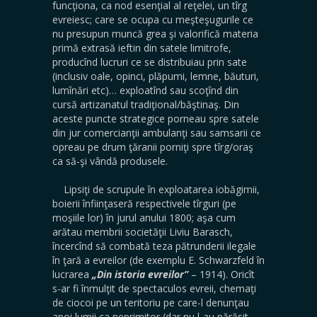
funcţiona, ca nod esenţial al reţelei, un tîrg
evreiesc; care se ocupa cu meşteşugurile ce
nu presupun muncă grea şi valorifică materia
primă extrasă ieftin din satele limitrofe,
producînd lucruri ce se distribuiau prin sate
(inclusiv oale, opinci, plăpumi, lemne, băuturi,
lumînări etc)… exploatînd sau scoţînd din
cursă artizanatul tradiţional/băştinaş. Din
aceste puncte strategice porneau spre satele
din jur comercianţii ambulanţi sau samsarii ce
opreau pe drum ţăranii porniţi spre tîrg/oraş
ca să-şi vândă produsele.
Lipsiţi de scrupule în exploatarea iobăgimii,
boierii înfiinţaseră respectivele tîrguri (pe
moşiile lor) în jurul anului 1800; aşa cum
arătau membrii societăţii Liviu Barasch,
încercînd să combată teza pătrunderii ilegale
în ţară a evreilor (de exemplu E. Schwarzfeld în
lucrarea
„Din istoria evreilor”
– 1914). Oricît
s-ar fi înmulţit de spectaculos evreii, chemaţi
de ciocoi pe un teritoriu pe care-l denunţau
apoi lumii ca neprimitor (dar nu l-au părăsit