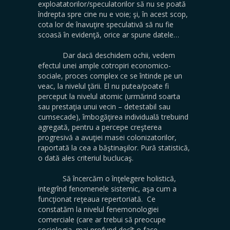
exploatatorilor/speculatorilor să nu se poată
îndrepta spre cine nu e voie; şi, în acest scop,
cota lor de înavuţire speculativă să nu fie
scoasă în evidenţă, orice ar spune datele…
Dar dacă deschidem ochii, vedem
efectul unei ample cotropiri economico-
sociale, proces complex ce se întinde pe un
veac, la nivelul ţării. El nu putea/poate fi
perceput la nivelul atomic (urmărind soarta
sau prestaţia unui vecin – detestabil sau
cumsecade), îmbogăţirea individuală trebuind
agregată, pentru a percepe creşterea
progresivă a avuţiei masei colonizatorilor,
raportată la cea a băştinaşilor. Pură statistică,
o dată ales criteriul buclucaş.
Să încercăm o înţelegere holistică,
integrînd fenomenele sistemic, aşa cum a
funcţionat reţeaua repertoriată. Ce
constatăm la nivelul fenemonologiei
comerciale (care ar trebui să preocupe
sociologia, mai profund decît o face