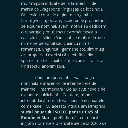
mici/ mijlocii (ridicate de la firul ierbii… de
marea de „vagabonzi
”
îngrăşaţi de localnici).
Observînd cota de deţinere alogenă a
firmuliţelor fagocitare, acolo unde proprietarul
se expune nominal, avem motive să deducem
o repartiţie şi/mult mai ne-românească a
capitalului, ştiind că în spatele multor firme cu
nume ne-personal sau chiar cu nume
româneşti, ungureşti, germane etc. sînt mulţi
alţi proprietari evrei şi că identităţile din
spatele marelui capital sînt ascunse – acesta
fiind rostul anonimizării.
Unde am putea observa situaţia
nominală a afacerilor de intermediere de
mărime… intermediară? Ele au avut nevoie de
expunere publicitară… Ca atare, m-am
întrebat dacă n-or fi fost cuprinse în anuarele
comerciale… Cu această intuiţie am întreprins
studiul
anuarului SOCEC pentru 1925 al
României Mari
, pretîndu-mă la o muncă
ingrată (formatele ocerizate ale celor 2.200 de