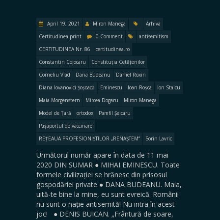
April 19, 2021
Miron Manega
Arhiva
Certitudinea print
0 Comment
antisemitism
CERTITUDINEA Nr. 86
certitudinea.ro
Constantin Cojocaru
Constituția Cetățenilor
Corneliu Vlad
Dana Budeanu
Daniel Roxin
Diana Iovanovici Șoșoacă
Eminescu
Ioan Roșca
Ion Staicu
Maia Morgenstern
Mircea Dogaru
Miron Manega
Model de Țară
ortodox
Pamfil Șeicaru
Pașaportul de vaccinare
REȚEAUA PROFESIONIȘTILOR „RENAȘTEM”
Sorin Lavric
Următorul număr apare în data de 11 mai
2020 DIN SUMAR ● MIHAI EMINESCU. Toate
formele civilizației se hrănesc din prisosul
gospodăriei private ● DANA BUDEANU. Maia,
uită-te bine la mine, eu sunt evreică. Românii
nu sunt o nație antisemită! Nu intra în acest
joc! ● DENIS BUICAN. „Frântură de soare,