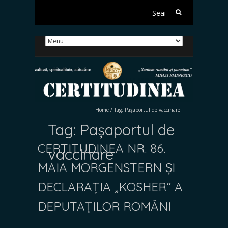
Search
for:
Home
/
Tag:
Pașaportul de vaccinare
Tag:
Pașaportul de
CERTITUDINEA NR. 86.
vaccinare
MAIA MORGENSTERN ȘI
DECLARAȚIA „KOSHER” A
DEPUTAȚILOR ROMÂNI