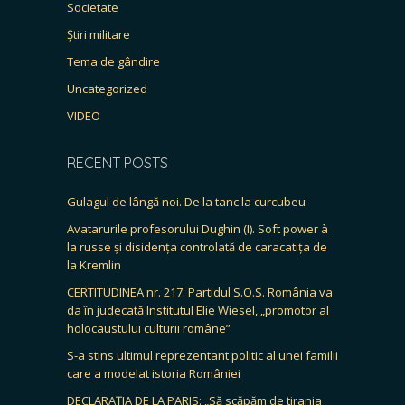
Societate
Știri militare
Tema de gândire
Uncategorized
VIDEO
RECENT POSTS
Gulagul de lângă noi. De la tanc la curcubeu
Avatarurile profesorului Dughin (I). Soft power à
la russe și disidența controlată de caracatița de
la Kremlin
CERTITUDINEA nr. 217. Partidul S.O.S. România va
da în judecată Institutul Elie Wiesel, „promotor al
holocaustului culturii române”
S-a stins ultimul reprezentant politic al unei familii
care a modelat istoria României
DECLARAȚIA DE LA PARIS: „Să scăpăm de tirania