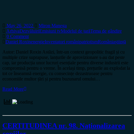
May 26, 2022
Miron Manega
Arhiva
Dezvăluiri
Emisiuni tv
Modelul de țară
Tema de gândire
0 Comment
Daniel Roxin
energie
Inventatori români
patriotism
România
știință
Autor: Daniel Roxin Astăzi, într-un context geopolitic fragil și cu
multiple crize suprapuse, lanțurile de aprovizionare s-au dat peste
cap, iar producția unor lucruri esențiale pentru diverse industrii este
compromisă pentru o vreme. În același timp, prețurile au explodat la
tot ce înseamnă energie, cu consecințe dezastruoase pentru
economiile multor țări și pentru buzunarul omului…
Read More
CERTITUDINEA nr. 98. Naționalizarea
copiilor