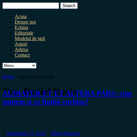
Search
for:
Acasa
Despre noi
Echipa
Editoriale
Modelul de țară
Autori
Arhiva
Contact
Home
/
Tag:
Daniel Roxin
Tag:
Daniel Roxin
AUDIATUR ET ET ALTERA PARS: cine
suntem și ce limbă vorbim?
September 13, 2023
Miron Manega