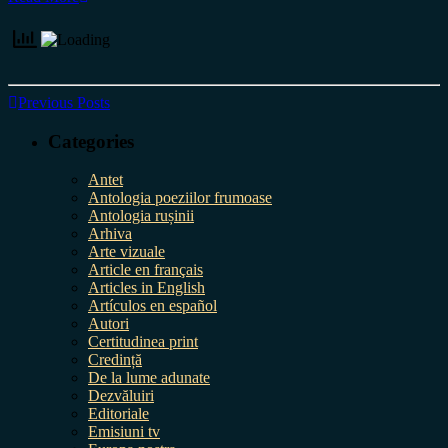
Previous Posts
Categories
Antet
Antologia poeziilor frumoase
Antologia rușinii
Arhiva
Arte vizuale
Article en français
Articles in English
Artículos en español
Autori
Certitudinea print
Credință
De la lume adunate
Dezvăluiri
Editoriale
Emisiuni tv