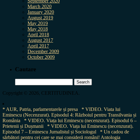
September 2020
March 2020
January 2020
August 2019
May 2019
May 2018
April 2018
August 2017
April 2017
December 2009
October 2009
Cautare
Search
for:
Copyright © 2026, CERTITUDINEA.
* AUR, Patria, parlamentarele și presa
* VIDEO. Viata lui
Eminescu (Necenzurat). Episodul 4: Războiul pentru Transilvania și
România
* VIDEO. Viața lui Eminescu (necenzurat). Episodul 6 –
Prietenii și Dușmanii
* VIDEO. Viața lui Eminescu (necenzurat).
Episodul 7 – Eminescu Jurnalistul și Sociologul
* Un cadou de
sărbători pentru cei care se mai consideră români! Antologia