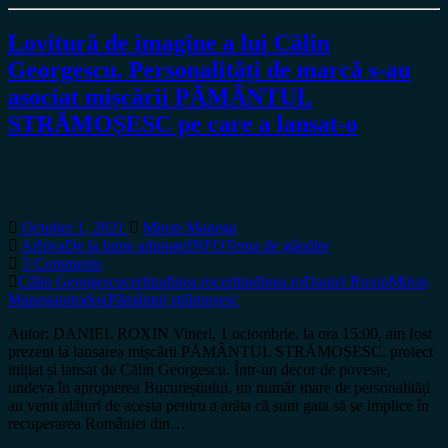
Lovitură de imagine a lui Călin
Georgescu. Personalități de marcă s-au
asociat mișcării PĂMÂNTUL
STRĂMOȘESC pe care a lansat-o
October 1, 2021
Miron Manega
Arhiva
De la lume adunate
INFO
Tema de gândire
3 Comments
Călin Georgescu
certitudinea.ro
certitudinea.ro
Daniel Roxin
Miron
Manega
ortodox
Pământul strămoșesc
Autor: DANIEL ROXIN Vineri, 1 octombrie, la ora 15:00, am fost
prezent la lansarea mișcării PĂMÂNTUL STRĂMOȘESC, proiect
inițiat și lansat de Călin Georgescu. Într-un decor de poveste,
undeva în apropierea Bucureștiului, un număr mare de personalități
au venit alături de acesta pentru a arăta că sunt gata să se implice în
recuperarea României din…