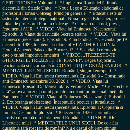
CERTITUDINEA Volumul I
* Implicarea României în frauda
electorală din Statele Unite
* Noua Lege a Educației elaborată de
profesorul Florian Colceag. Principii generale
* Educația este un
sistem de interes strategic național - Noua Lege a Educației, proiect
inițiat de profesorul Florian Colceag
* Cum am ratat noi, presa,
fenomenul AUR
* VIDEO. Viața lui Eminescu (Necenzurat).
Episodul 3: Vânat de Serviciile Secrete străine
* VIDEO. Viața lui
Eminescu (necenzurat). Episodul 9. Ziua fatidică
* Ce căuta, pe 19
decembrie 1989, locotenent-colonelul VLADIMIR PUTIN la
Hotelul Athénée Palace din București?
* Scandalul coronavirus
este o crimă împotriva omenirii
* VIDEO. „TREZEȘTE-TE,
GHEORGHE, TREZEȘTE-TE, IOANE!”. Legea Cojocaru,
reactualizată și încorporată în CONSTITUȚIA CETĂȚENILOR
*
MEDITAȚIILE UNUI SECUI. Românii, singurii europeni
*
VIDEO. Viața lui Eminescu (necenzurat). Episodul 8 – Conspirația
anti-Eminescu noiembrie 30, 2020 a
* VIDEO. Viața lui
Eminescu. Episodul 5. Marea iubire: Veronica Micle
* Ce "efect de
țară" ar avea prezența unui grup de premianți printre analfabeții din
Parlament?
* VIDEO. Viața lui Eminescu (Necenzurat). Episodul
2. Exuberanța adolescenței. Începuturile poetice și jurnalistice
*
VIDEO. Viața lui Eminescu (necenzurat). Episodul 1: Copilăria și
familia. Destinul fraților săi
* 8 decembrie 1920 – primul atac
terorist cu bombă din Parlamentul României
* DAN PURIC.
Libertatea milei
* MEDITAȚIILE UNUI SECUI. De ce atâta
dușmănie fără rost față de români? Nu e destul cât i-am chinuit,