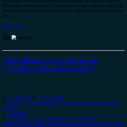
de cultură români care au activat și în capitala de astăzi a Ungariei,
Budapesta. Dintre aceștia, cel mai cunoscut este Emanoil Gojdu, de
numele lui legându-se o moștenire de o valoare financiară uriașă, pe
care…
Read More
Istoria Românească a Budapestei.
Episodul 2 – Oameni de afaceri
May 10, 2021
Miron Manega
Arhiva
De la lume adunate
Dezvăluiri
Emisiuni tv
Istorie
Tema de
gândire
1 Comment
certitudinea.ro
certitudinea.ro
Daniel Roxin
Dumitru
Ioncică
Emanoiș Gojdu
Gheorghe Simeon de Sina
Istoria românească