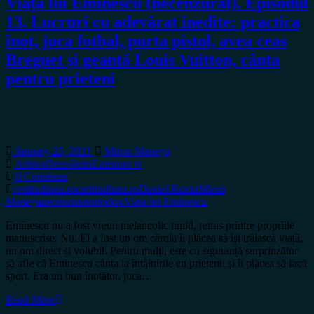
Viața lui Eminescu (necenzurat). Episodul
13. Lucruri cu adevărat inedite: practica
înot, juca fotbal, purta pistol, avea ceas
Breguet și geantă Louis Vuitton, cânta
pentru prieteni
January 25, 2021
Miron Manega
Arhiva
Dezvăluiri
Emisiuni tv
0 Comment
certitudinea.ro
certitudinea.ro
Daniel Roxin
Miron
Manega
necenzurat
ortodox
Viața lui Eminescu
Eminescu nu a fost vreun melancolic timid, retras printre propriile
manuscrise. Nu. El a fost un om căruia îi plăcea să își trăiască viață,
un om direct și volubil. Pentru mulți, este cu siguranță surprinzător
să afle că Eminescu cânta la întâlnirile cu prietenii și îi plăcea să facă
sport. Era un bun înotător, juca…
Read More