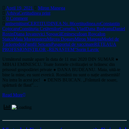
April 19, 2021
Miron Manega
Arhiva
Certitudinea print
0 Comment
antisemitism
CERTITUDINEA Nr. 86
certitudinea.ro
Constantin
Cojocaru
Constituția Cetățenilor
Corneliu Vlad
Dana Budeanu
Daniel
Roxin
Diana Iovanovici Șoșoacă
Eminescu
Ioan Roșca
Ion
Staicu
Maia Morgenstern
Mircea Dogaru
Miron Manega
Model de
Țară
ortodox
Pamfil Șeicaru
Pașaportul de vaccinare
REȚEAUA
PROFESIONIȘTILOR „RENAȘTEM”
Sorin Lavric
Următorul număr apare în data de 11 mai 2020 DIN SUMAR ●
MIHAI EMINESCU. Toate formele civilizației se hrănesc din
prisosul gospodăriei private ● DANA BUDEANU. Maia, uită-te
bine la mine, eu sunt evreică. Românii nu sunt o nație antisemită!
Nu intra în acest joc! ● DENIS BUICAN. „Frântură de soare,
spărtură de flaut”…
Read More