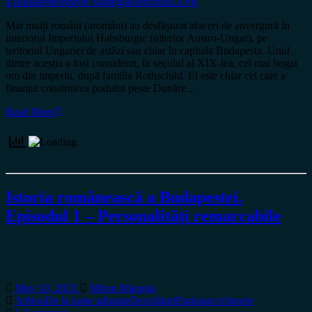
a Budapestei
Miron Manega
Rotschild
UZPR
Mai mulți români (aromâni) au desfășurat afaceri de anvergură în
interiorul Imperiului Habsburgic (ulterior Austro-Ungar), pe
teritoriul Ungariei de astăzi sau chiar în capitala Budapesta. Unul
dintre aceștia a fost considerat, în secolul al XIX-lea, cel mai bogat
om din imperiu, după familia Rothschild. El este chiar cel care a
finanțat construirea podului peste Dunăre…
Read More
Istoria românească a Budapestei.
Episodul 1 – Personalități remarcabile
May 10, 2021
Miron Manega
Arhiva
De la lume adunate
Dezvăluiri
Emisiuni tv
Istorie