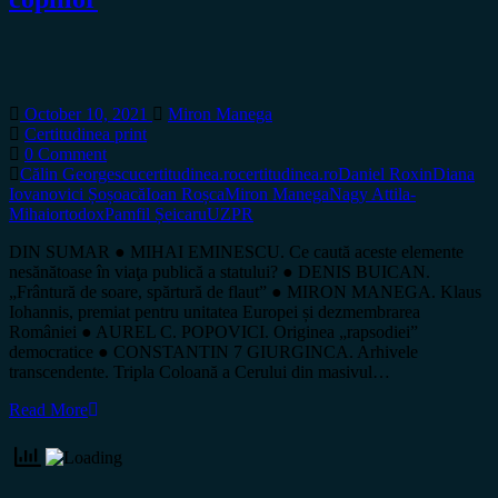
October 10, 2021
Miron Manega
Certitudinea print
0 Comment
Călin Georgescu
certitudinea.ro
certitudinea.ro
Daniel Roxin
Diana
Iovanovici Șoșoacă
Ioan Roșca
Miron Manega
Nagy Attila-
Mihai
ortodox
Pamfil Șeicaru
UZPR
DIN SUMAR ● MIHAI EMINESCU. Ce caută aceste elemente
nesănătoase în viaţa publică a statului? ● DENIS BUICAN.
„Frântură de soare, spărtură de flaut” ● MIRON MANEGA. Klaus
Iohannis, premiat pentru unitatea Europei și dezmembrarea
României ● AUREL C. POPOVICI. Originea „rapsodiei”
democratice ● CONSTANTIN 7 GIURGINCA. Arhivele
transcendente. Tripla Coloană a Cerului din masivul…
Read More