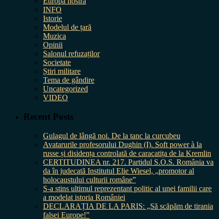
Europa nostra
INFO
Istorie
Modelul de țară
Muzica
Opinii
Salonul refuzaților
Societate
Știri militare
Tema de gândire
Uncategorized
VIDEO
Recent Posts
Gulagul de lângă noi. De la tanc la curcubeu
Avatarurile profesorului Dughin (I). Soft power à la
russe și disidența controlată de caracatița de la Kremlin
CERTITUDINEA nr. 217. Partidul S.O.S. România va
da în judecată Institutul Elie Wiesel, „promotor al
holocaustului culturii române”
S-a stins ultimul reprezentant politic al unei familii care
a modelat istoria României
DECLARAȚIA DE LA PARIS: „Să scăpăm de tirania
falsei Europe!”