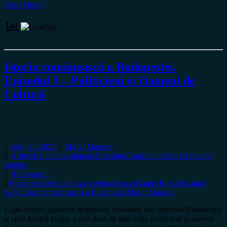
Read More
Istoria românească a Budapestei.
Episodul 3 – Politicieni și Oameni de
Cultură
May 11, 2021
Miron Manega
Arhiva
De la lume adunate
Dezvăluiri
Emisiuni tv
Istorie
Tema de
gândire
0 Comment
Budapesta
certidudinea.ro
certitudinea.ro
Daniel Roxin
Emanoil
Gojdu
Istoria românească a Budapestei
Miron Manega
Lupta pentru apărarea drepturilor românilor din Imperiul Habsburgic
și apoi Austro-Ungar a fost dusă de mai mulți politicieni și oameni