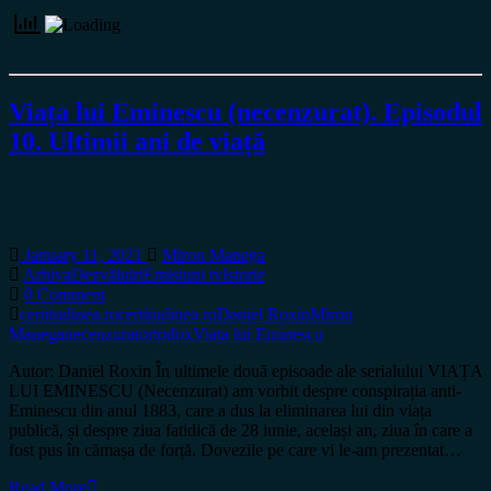
Viața lui Eminescu (necenzurat). Episodul
10. Ultimii ani de viață
January 11, 2021
Miron Manega
Arhiva
Dezvăluiri
Emisiuni tv
Istorie
0 Comment
certitudinea.ro
certitudinea.ro
Daniel Roxin
Miron
Manega
necenzurat
ortodox
Viața lui Eminescu
Autor: Daniel Roxin În ultimele două episoade ale serialului VIAȚA
LUI EMINESCU (Necenzurat) am vorbit despre conspirația anti-
Eminescu din anul 1883, care a dus la eliminarea lui din viața
publică, și despre ziua fatidică de 28 iunie, același an, ziua în care a
fost pus în cămașa de forță. Dovezile pe care vi le-am prezentat…
Read More