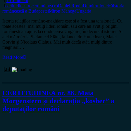
1 Comment
certitudinea.ro
certitudinea.ro
Daniel Roxin
Dumitru Ioncică
Istoria
românească a Budapestei
Miron Manega
Ungaria
Istoria relațiilor româno-maghiare este și a fost una tensionată. Cu
toate acestea, mai mulți lideri români sau care au avut și origini
românești au ajuns la conducerea Ungariei, în decursul istoriei. Și
aici mă refer la Ștefan cel Sfânt, la Iancu de Hunedoara, Matei
Corvin și Nicolaus Olahus. Mai mult decât atât, mulți dintre
maghiarii…
Read More
CERTITUDINEA nr. 86. Maia
Morgenstern și declarația „kosher” a
deputaților români