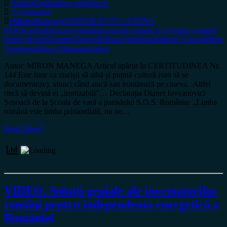
Arhiva
Certitudinea print
Istorie
2 Comments
#MironManega
AUDITUR ET ET ALTERA
PARS
certitudinea.ro
certitudinea.ro
cine suntem și ce limbă vorbim?
Daniel Roxin
Dumitru Ioncică
Editura Burebista
Editura Uranus
Mihai
Vinereanu
Miron Manega
ortodox
Autor: MIRON MANEGA Articol apărut în CERTITUDINEA Nr.
144 Este bine ca ziarișii să aibă și puțină cultură (sau să se
documenteze), atunci când atacă sau ironizează pe cineva. Altfel
riscă să devină ei „ironizabili”… Declarația Dianei Iovvanovici
Șoșoacă de la Școala de vară a partidului S.O.S. România: „Limba
română este limba primordială, nu ne…
Read More
VIDEO. Soluții geniale ale inventatorilor
români pentru independența energetică a
României