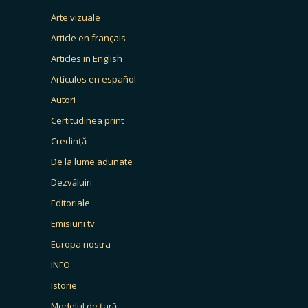
Arte vizuale
Article en français
Articles in English
Artículos en español
Autori
Certitudinea print
Credință
De la lume adunate
Dezvăluiri
Editoriale
Emisiuni tv
Europa nostra
INFO
Istorie
Modelul de țară