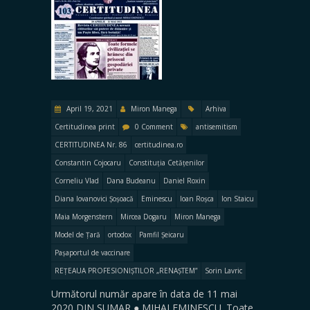
April 19, 2021
Miron Manega
Arhiva
Certitudinea print
0 Comment
antisemitism
CERTITUDINEA Nr. 86
certitudinea.ro
Constantin Cojocaru
Constituția Cetățenilor
Corneliu Vlad
Dana Budeanu
Daniel Roxin
Diana Iovanovici Șoșoacă
Eminescu
Ioan Roșca
Ion Staicu
Maia Morgenstern
Mircea Dogaru
Miron Manega
Model de Țară
ortodox
Pamfil Șeicaru
Pașaportul de vaccinare
REȚEAUA PROFESIONIȘTILOR „RENAȘTEM”
Sorin Lavric
Următorul număr apare în data de 11 mai
2020 DIN SUMAR ● MIHAI EMINESCU. Toate