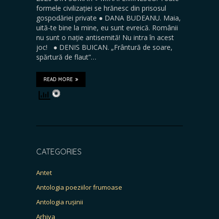
formele civilizației se hrănesc din prisosul
gospodăriei private ● DANA BUDEANU. Maia,
uită-te bine la mine, eu sunt evreică. Românii
nu sunt o nație antisemită! Nu intra în acest
joc! ● DENIS BUICAN. „Frântură de soare,
spărtură de flaut”…
READ MORE
CATEGORIES
Antet
Antologia poeziilor frumoase
Antologia rușinii
Arhiva