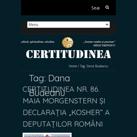
Search
for:
Home
/
Tag:
Dana Budeanu
Tag:
Dana
CERTITUDINEA NR. 86.
Budeanu
MAIA MORGENSTERN ȘI
DECLARAȚIA „KOSHER” A
DEPUTAȚILOR ROMÂNI