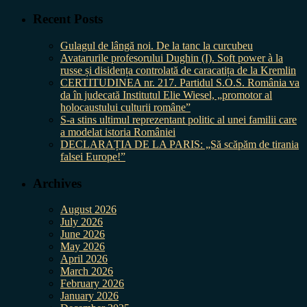
Recent Posts
Gulagul de lângă noi. De la tanc la curcubeu
Avatarurile profesorului Dughin (I). Soft power à la
russe și disidența controlată de caracatița de la Kremlin
CERTITUDINEA nr. 217. Partidul S.O.S. România va
da în judecată Institutul Elie Wiesel, „promotor al
holocaustului culturii române”
S-a stins ultimul reprezentant politic al unei familii care
a modelat istoria României
DECLARAȚIA DE LA PARIS: „Să scăpăm de tirania
falsei Europe!”
Archives
August 2026
July 2026
June 2026
May 2026
April 2026
March 2026
February 2026
January 2026