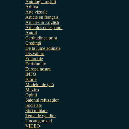
Antologia rușinii
Arhiva
Arte vizuale
Article en français
Articles in English
Artículos en español
Autori
Certitudinea print
Credință
De la lume adunate
Dezvăluiri
Editoriale
Emisiuni tv
Europa nostra
INFO
Istorie
Modelul de țară
Muzica
Opinii
Salonul refuzaților
Societate
Știri militare
Tema de gândire
Uncategorized
VIDEO