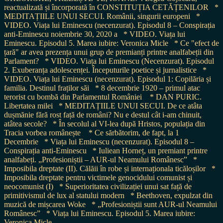
reactualizată și încorporată în CONSTITUȚIA CETĂȚENILOR
*
MEDITAȚIILE UNUI SECUI. Românii, singurii europeni
*
VIDEO. Viața lui Eminescu (necenzurat). Episodul 8 – Conspirația
anti-Eminescu noiembrie 30, 2020 a
* VIDEO. Viața lui
Eminescu. Episodul 5. Marea iubire: Veronica Micle
* Ce "efect de
țară" ar avea prezența unui grup de premianți printre analfabeții din
Parlament?
* VIDEO. Viața lui Eminescu (Necenzurat). Episodul
2. Exuberanța adolescenței. Începuturile poetice și jurnalistice
*
VIDEO. Viața lui Eminescu (necenzurat). Episodul 1: Copilăria și
familia. Destinul fraților săi
* 8 decembrie 1920 – primul atac
terorist cu bombă din Parlamentul României
* DAN PURIC.
Libertatea milei
* MEDITAȚIILE UNUI SECUI. De ce atâta
dușmănie fără rost față de români? Nu e destul cât i-am chinuit,
atâtea secole?
* În secolul al VI-lea după Hristos, populația din
Tracia vorbea românește
* Ce sărbătorim, de fapt, la 1
Decembrie
* Viața lui Eminescu (necenzurat). Episodul 8 –
Conspirația anti-Eminescu
* Iuliean Horneț, un premiant printre
analfabeți. „Profesioniștii – AUR-ul Neamului Românesc”
*
Imposibila dreptate (II). Călăii în robe și internaționala ticăloșilor
*
Imposibila dreptate pentru victimele genocidului comunist și
neocomunist (I)
* Superioritatea civilizației unui sat față de
primitivismul de lux al statului modern
* Beethoven, expulzat din
muzică de mișcarea Woke
* „Profesioniștii sunt AUR-ul Neamului
Românesc”
* Viața lui Eminescu. Episodul 5. Marea iubire:
Veronica Micle