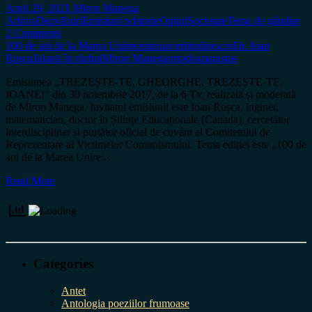
April 29, 2021
Miron Manega
Arhiva
Dezvăluiri
Emisiuni tv
Istorie
Opinii
Societate
Tema de gândire
2 Comments
100 de ani de la Marea Unire
centenar
certitudinea.ro
Dr. Ioan
Roșca
Jidanii în război
Miron Manega
ortodox
parastas
Emisiunea „TREZEȘTE-TE, GHEORGHE, TREZEȘTE-TE,
IOANE!” din 30 noiembrie 2017, de la 6 Tv, realizată și moderată
de Miron Manega. Invitatul emisiunii este Ioan Roșca, inginer,
matematician, doctor în Științe Educaționale (Canada), cercetător
interdisciplinar și purtător oficial de cuvânt al Comitetului de
Reprezentare al Victimelor Comunismului. Tema ediției este „100 de
ani de la Marea Unire:…
Read More
Categories
Antet
Antologia poeziilor frumoase