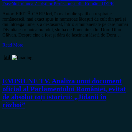
Dascălu
Uniunea Ziariștilor Profesioniști din România
UZPR
Autor: FIRIȚĂ CARP Ieri, în mai multe spații cu respirație
românească, mai exact spus în numeroae lăcașuri de cult din țară și
din întreaga lume, s-a desfășurat, într-o simultaneitate pe care numai
Divinitatea o putea orândui, slujba de Pomenire a lui Doru Dinu
Glăvan. Despre cine a fost și dâra de fascinant lăsată de Doru…
Read More
EMISIUNE TV. Analiza unui document
oficial al Parlamentului României, evitat
de absolut toți istoricii: „Jidanii în
război”