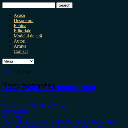
Search
for:
Acasa
Despre noi
Echipa
Editoriale
Modelul de țară
Autori
Arhiva
Contact
Home
/
Tag:
parastas
Tag:
parastas
Semnificația unei simultaneități
December 12, 2021
Miron Manega
Arhiva
Credință
0 Comment
40 de zile
Biserica Zlătari
Doru Dinu Glăvan
Firiță Carp
Mădălina
Corina Diaconu
Miron Manega
parastas
Părintele Nicolae