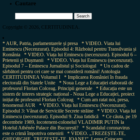
Cautare
Search
for:
Copyright © 2026, CERTITUDINEA.
* AUR, Patria, parlamentarele și presa
* VIDEO. Viata lui
Eminescu (Necenzurat). Episodul 4: Războiul pentru Transilvania și
România
* VIDEO. Viața lui Eminescu (necenzurat). Episodul 6 –
Prietenii și Dușmanii
* VIDEO. Viața lui Eminescu (necenzurat).
Episodul 7 – Eminescu Jurnalistul și Sociologul
* Un cadou de
sărbători pentru cei care se mai consideră români! Antologia
CERTITUDINEA Volumul I
* Implicarea României în frauda
electorală din Statele Unite
* Noua Lege a Educației elaborată de
profesorul Florian Colceag. Principii generale
* Educația este un
sistem de interes strategic național - Noua Lege a Educației, proiect
inițiat de profesorul Florian Colceag
* Cum am ratat noi, presa,
fenomenul AUR
* VIDEO. Viața lui Eminescu (Necenzurat).
Episodul 3: Vânat de Serviciile Secrete străine
* VIDEO. Viața lui
Eminescu (necenzurat). Episodul 9. Ziua fatidică
* Ce căuta, pe 19
decembrie 1989, locotenent-colonelul VLADIMIR PUTIN la
Hotelul Athénée Palace din București?
* Scandalul coronavirus
este o crimă împotriva omenirii
* VIDEO. „TREZEȘTE-TE,
GHEORGHE, TREZEȘTE-TE, IOANE!”. Legea Cojocaru,