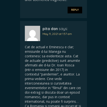
REPLY
pita dan
says:
May 11, 2021 at 1:57 am
Cat de actual e Eminescu e clar;
emisiunile d-lui Manega nu
contenesc sa evidentieze asta. Cat
de actuale (predictive) sunt anumite
afirmatii ale d-lui Dr. Ioan Rosca
(intr-o emisiune din 2017) in
contextul “pandemiei”, e aiuritor. La
prima vedere. Cine vede
interconexiunea si cursivitatea
evenimentelor in “filmul” din care cei
doi extrag si discuta doar un episod
romanesc, dar pus in context
international, nu poate fi surprins. .
Ca Romania si romanii au incurcat si