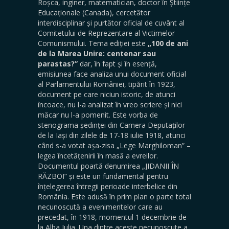
Roșca, inginer, matematician, doctor în Științe
Educaționale (Canada), cercetător
interdisciplinar și purtător oficial de cuvânt al
Comitetului de Reprezentare al Victimelor
Comunismului. Tema ediției este
„100 de ani
de la Marea Unire: centenar sau
parastas?”
dar, în fapt și în esență,
emisiunea face analiza unui document oficial
al Parlamentului României, tipărit în 1923,
document pe care niciun istoric, de atunci
încoace, nu l-a analizat în vreo scriere și nici
măcar nu l-a pomenit. Este vorba de
stenograma ședinței din Camera Deputaților
de la Iași din zilele de 17-18 iulie 1918, atunci
când s-a votat așa-zisa „Lege Marghiloman” –
legea încetățenirii în masă a evreilor.
Documentul poartă denumirea „JIDANII ÎN
RĂZBOI” și este un fundamental pentru
înțelegerea întregii perioade interbelice din
România. Este adusă în prim plan o parte total
necunoscută a evenimentelor care au
precedat, în 1918, momentul 1 decembrie de
la Alba Iulia. Una dintre aceste necunoscute a