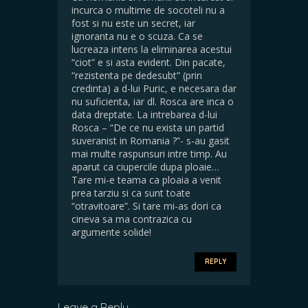
incurca o multime de socoteli nu a
fost si nu este un secret, iar
ignoranta nu e o scuza. Ca se
lucreaza intens la eliminarea acestui
“ciot” e si asta evident. Din pacate,
“rezistenta pe dedesubt” (prin
credinta) a d-lui Puric, e necesara dar
nu suficienta, iar dl. Rosca are inca o
data dreptate. La intrebarea d-lui
Rosca – “De ce nu exista un partid
suveranist in Romania ?”- s-au gasit
mai multe raspunsuri intre timp. Au
aparut ca ciupercile dupa ploaie…
Tare mi-e teama ca ploaia a venit
prea tarziu si ca sunt toate
“otravitoare”. Si tare mi-as dori ca
cineva sa ma contrazica cu
argumente solide!
REPLY
Leave a Reply