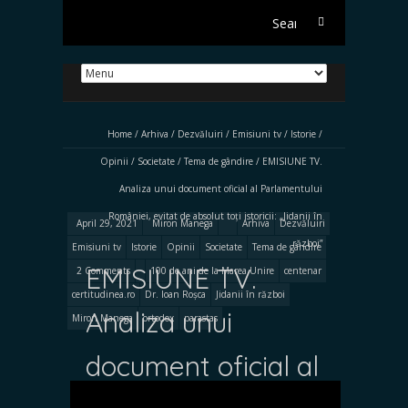
Search
for:
Home
/
Arhiva
/
Dezvăluiri
/
Emisiuni tv
/
Istorie
/
Opinii
/
Societate
/
Tema de gândire
/
EMISIUNE TV.
Analiza unui document oficial al Parlamentului
României, evitat de absolut toți istoricii: „Jidanii în
April 29, 2021
Miron Manega
Arhiva
Dezvăluiri
război”
Emisiuni tv
Istorie
Opinii
Societate
Tema de gândire
EMISIUNE TV.
2 Comments
100 de ani de la Marea Unire
centenar
certitudinea.ro
Dr. Ioan Roșca
Jidanii în război
Analiza unui
Miron Manega
ortodox
parastas
document oficial al