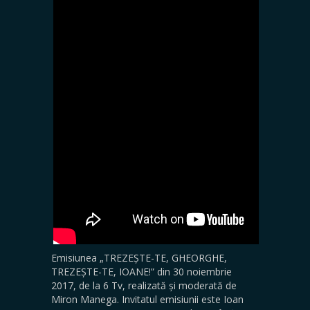
Parlamentului
României, evitat
de absolut toți
istoricii: „Jidanii în
război”
Emisiunea „TREZEȘTE-TE, GHEORGHE,
TREZEȘTE-TE, IOANE!” din 30 noiembrie
2017, de la 6 Tv, realizată și moderată de
Miron Manega. Invitatul emisiunii este Ioan