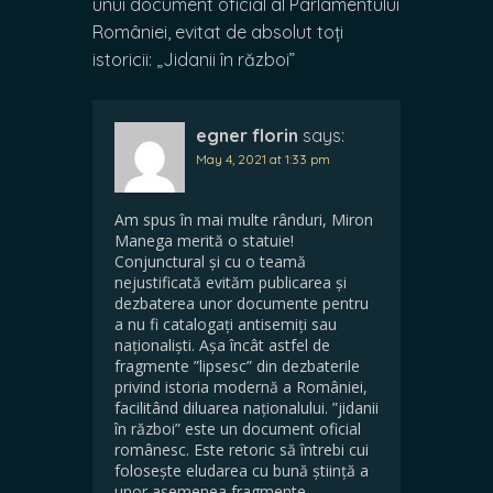
unui document oficial al Parlamentului
României, evitat de absolut toți
istoricii: „Jidanii în război”
egner florin
says:
May 4, 2021 at 1:33 pm
Am spus în mai multe rânduri, Miron
Manega merită o statuie!
Conjunctural și cu o teamă
nejustificată evităm publicarea și
dezbaterea unor documente pentru
a nu fi catalogați antisemiți sau
naționaliști. Așa încât astfel de
fragmente ”lipsesc” din dezbaterile
privind istoria modernă a României,
facilitând diluarea naționalului. ”jidanii
în război” este un document oficial
românesc. Este retoric să întrebi cui
folosește eludarea cu bună știință a
unor asemenea fragmente.