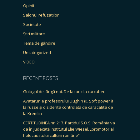
Opinii
Salonul refuzaților
Societate
Știri militare
Tema de gândire
Uncategorized
VIDEO
RECENT POSTS
Gulagul de lângă noi. De la tanc la curcubeu
Avatarurile profesorului Dughin (I). Soft power à
la russe și disidența controlată de caracatița de
la Kremlin
CERTITUDINEA nr. 217. Partidul S.O.S. România va
da în judecată Institutul Elie Wiesel, „promotor al
holocaustului culturii române”