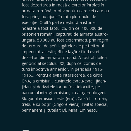
fost dezertarea în masă a evreilor înrolați în
armata română, motiv pentru care cei care au
fost prinși au ajuns în fața plutonului de
execuție. O altă parte neștiută a istoriei
noastre a fost faptul că, din cei 100.000 de
prizonieri români, capturați de armata austro-
ungară, 50.000 au fost exterminați, prin regim
de teroare, de șefii lagărelor de pe teritoriul
imperiului, acești șefi de lagăre fiind evrei
dezertori din armata română. A fost al doilea
genocid al secolului XX, după cel comis de
turci împotriva armenilor, în perioada 1915-
1916… Pentru a evita interzicerea, de către
CNA, a emisiunii, cuvintele evreu-evrei, jidan-
jidani și derivatele lor au fost înlocuite, pe
parcursul întregii emisiuni, cu alogen-alogeni.
Sloganul emisiunii este (era) „Ca să fii român,
trebuie să poți!” (Grigore Vieru). Invitat special,
permanent și tutelar: Dl. Mihai Eminescu.