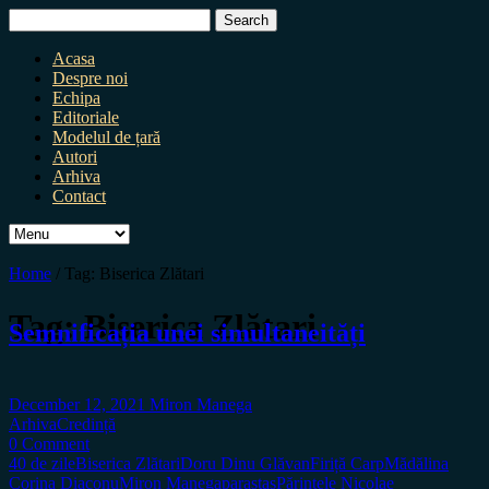
Search
for:
Acasa
Despre noi
Echipa
Editoriale
Modelul de țară
Autori
Arhiva
Contact
Home
/
Tag:
Biserica Zlătari
Tag:
Biserica Zlătari
Semnificația unei simultaneități
December 12, 2021
Miron Manega
Arhiva
Credință
0 Comment
40 de zile
Biserica Zlătari
Doru Dinu Glăvan
Firiță Carp
Mădălina
Corina Diaconu
Miron Manega
parastas
Părintele Nicolae