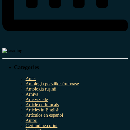
Categories
Antet
Antologia poeziilor frumoase
Antologia rușinii
Arhiva
Arte vizuale
Article en français
Articles in English
Artículos en español
Autori
Certitudinea print