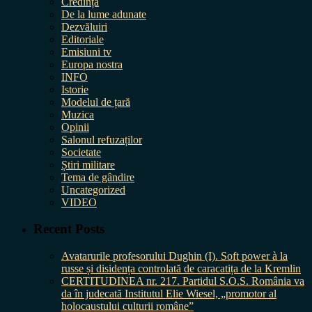
Credință
De la lume adunate
Dezvăluiri
Editoriale
Emisiuni tv
Europa nostra
INFO
Istorie
Modelul de țară
Muzica
Opinii
Salonul refuzaților
Societate
Știri militare
Tema de gândire
Uncategorized
VIDEO
Recent Posts
Avatarurile profesorului Dughin (I). Soft power à la
russe și disidența controlată de caracatița de la Kremlin
CERTITUDINEA nr. 217. Partidul S.O.S. România va
da în judecată Institutul Elie Wiesel, „promotor al
holocaustului culturii române”