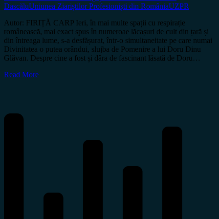
Dascălu
Uniunea Ziariștilor Profesioniști din România
UZPR
Autor: FIRIȚĂ CARP Ieri, în mai multe spații cu respirație
românească, mai exact spus în numeroae lăcașuri de cult din țară și
din întreaga lume, s-a desfășurat, într-o simultaneitate pe care numai
Divinitatea o putea orândui, slujba de Pomenire a lui Doru Dinu
Glăvan. Despre cine a fost și dâra de fascinant lăsată de Doru…
Read More