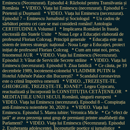
Eminescu (Necenzurat). Episodul 4: Războiul pentru Transilvania și
România
* VIDEO. Viața lui Eminescu (necenzurat). Episodul 6 –
Prietenii și Dușmanii
* VIDEO. Viața lui Eminescu (necenzurat).
Episodul 7 – Eminescu Jurnalistul și Sociologul
* Un cadou de
sărbători pentru cei care se mai consideră români! Antologia
CERTITUDINEA Volumul I
* Implicarea României în frauda
electorală din Statele Unite
* Noua Lege a Educației elaborată de
profesorul Florian Colceag. Principii generale
* Educația este un
sistem de interes strategic național - Noua Lege a Educației, proiect
inițiat de profesorul Florian Colceag
* Cum am ratat noi, presa,
fenomenul AUR
* VIDEO. Viața lui Eminescu (Necenzurat).
Episodul 3: Vânat de Serviciile Secrete străine
* VIDEO. Viața lui
Eminescu (necenzurat). Episodul 9. Ziua fatidică
* Ce căuta, pe 19
decembrie 1989, locotenent-colonelul VLADIMIR PUTIN la
Hotelul Athénée Palace din București?
* Scandalul coronavirus
este o crimă împotriva omenirii
* VIDEO. „TREZEȘTE-TE,
GHEORGHE, TREZEȘTE-TE, IOANE!”. Legea Cojocaru,
reactualizată și încorporată în CONSTITUȚIA CETĂȚENILOR
*
MEDITAȚIILE UNUI SECUI. Românii, singurii europeni
*
VIDEO. Viața lui Eminescu (necenzurat). Episodul 8 – Conspirația
anti-Eminescu noiembrie 30, 2020 a
* VIDEO. Viața lui
Eminescu. Episodul 5. Marea iubire: Veronica Micle
* Ce "efect de
țară" ar avea prezența unui grup de premianți printre analfabeții din
Parlament?
* VIDEO. Viața lui Eminescu (Necenzurat). Episodul
2. Exuberanța adolescenței. Începuturile poetice și jurnalistice
*