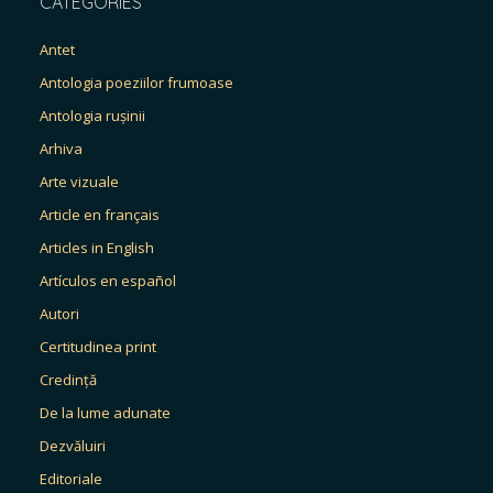
CATEGORIES
Antet
Antologia poeziilor frumoase
Antologia rușinii
Arhiva
Arte vizuale
Article en français
Articles in English
Artículos en español
Autori
Certitudinea print
Credință
De la lume adunate
Dezvăluiri
Editoriale