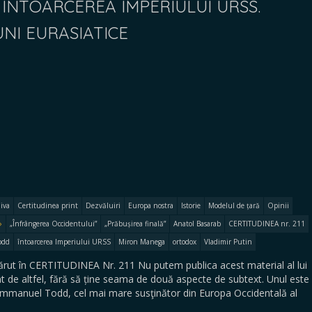
ÎNTOARCEREA IMPERIULUI URSS.
UNI EURASIATICE
iva
Certitudinea print
Dezvăluiri
Europa nostra
Istorie
Modelul de țară
Opinii
„Înfrângerea Occidentului”
„Prăbușirea finală”
Anatol Basarab
CERTITUDINEA nr. 211
odd
întoarcerea Imperiului URSS
Miron Manega
ortodox
Vladimir Putin
ut în CERTITUDINEA Nr. 211 Nu putem publica acest material al lui
 de altfel, fără să ține seama de două aspecte de subtext. Unul este
Emmanuel Todd, cel mai mare susţinător din Europa Occidentală al
…