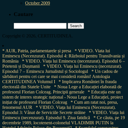
October 2009
Cautare
Search
for:
Copyright © 2026, CERTITUDINEA.
* AUR, Patria, parlamentarele și presa
* VIDEO. Viata lui
Eminescu (Necenzurat). Episodul 4: Războiul pentru Transilvania și
România
* VIDEO. Viața lui Eminescu (necenzurat). Episodul 6 –
Prietenii și Dușmanii
* VIDEO. Viața lui Eminescu (necenzurat).
Episodul 7 – Eminescu Jurnalistul și Sociologul
* Un cadou de
sărbători pentru cei care se mai consideră români! Antologia
CERTITUDINEA Volumul I
* Implicarea României în frauda
electorală din Statele Unite
* Noua Lege a Educației elaborată de
profesorul Florian Colceag. Principii generale
* Educația este un
sistem de interes strategic național - Noua Lege a Educației, proiect
inițiat de profesorul Florian Colceag
* Cum am ratat noi, presa,
fenomenul AUR
* VIDEO. Viața lui Eminescu (Necenzurat).
Episodul 3: Vânat de Serviciile Secrete străine
* VIDEO. Viața lui
Eminescu (necenzurat). Episodul 9. Ziua fatidică
* Ce căuta, pe 19
decembrie 1989, locotenent-colonelul VLADIMIR PUTIN la
Hotelul Athénée Palace din București?
* Scandalul coronavirus