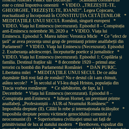
este o crimă împotriva omenirii
* VIDEO. „TREZEȘTE-TE,
GHEORGHE, TREZEȘTE-TE, IOANE!”. Legea Cojocaru,
reactualizată și încorporată în CONSTITUȚIA CETĂȚENILOR
*
MEDITAȚIILE UNUI SECUI. Românii, singurii europeni
*
VIDEO. Viața lui Eminescu (necenzurat). Episodul 8 – Conspirația
anti-Eminescu noiembrie 30, 2020 a
* VIDEO. Viața lui
Eminescu. Episodul 5. Marea iubire: Veronica Micle
* Ce "efect de
țară" ar avea prezența unui grup de premianți printre analfabeții din
Parlament?
* VIDEO. Viața lui Eminescu (Necenzurat). Episodul
2. Exuberanța adolescenței. Începuturile poetice și jurnalistice
*
VIDEO. Viața lui Eminescu (necenzurat). Episodul 1: Copilăria și
familia. Destinul fraților săi
* 8 decembrie 1920 – primul atac
terorist cu bombă din Parlamentul României
* DAN PURIC.
Libertatea milei
* MEDITAȚIILE UNUI SECUI. De ce atâta
dușmănie fără rost față de români? Nu e destul cât i-am chinuit,
atâtea secole?
* În secolul al VI-lea după Hristos, populația din
Tracia vorbea românește
* Ce sărbătorim, de fapt, la 1
Decembrie
* Viața lui Eminescu (necenzurat). Episodul 8 –
Conspirația anti-Eminescu
* Iuliean Horneț, un premiant printre
analfabeți. „Profesioniștii – AUR-ul Neamului Românesc”
*
Imposibila dreptate (II). Călăii în robe și internaționala ticăloșilor
*
Imposibila dreptate pentru victimele genocidului comunist și
neocomunist (I)
* Superioritatea civilizației unui sat față de
primitivismul de lux al statului modern
* Beethoven, expulzat din