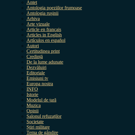
Antet
Antologia poeziilor frumoase
Antologia rușinii
Arhiva
Arte vizuale
Article en français
Articles in English
Artículos en español
Autori
Certitudinea print
Credință
De la lume adunate
Dezvăluiri
Editoriale
Emisiuni tv
Europa nostra
INFO
Istorie
Modelul de țară
Muzica
Opinii
Salonul refuzaților
Societate
Știri militare
Tema de gândire