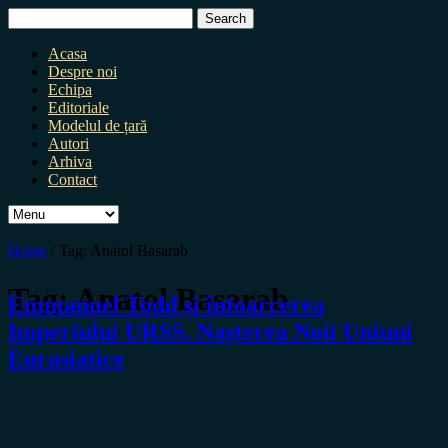
Search
for:
Acasa
Despre noi
Echipa
Editoriale
Modelul de țară
Autori
Arhiva
Contact
Home
/
Tag:
Anatol Basarab
Tag:
Anatol Basarab
Emmanuel Todd și întoarcerea
Imperiului URSS. Nașterea Noii Uniuni
Eurasiatice