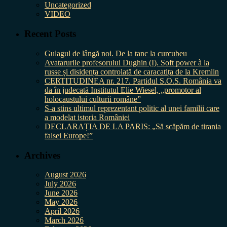
Uncategorized
VIDEO
Recent Posts
Gulagul de lângă noi. De la tanc la curcubeu
Avatarurile profesorului Dughin (I). Soft power à la
russe și disidența controlată de caracatița de la Kremlin
CERTITUDINEA nr. 217. Partidul S.O.S. România va
da în judecată Institutul Elie Wiesel, „promotor al
holocaustului culturii române”
S-a stins ultimul reprezentant politic al unei familii care
a modelat istoria României
DECLARAȚIA DE LA PARIS: „Să scăpăm de tirania
falsei Europe!”
Archives
August 2026
July 2026
June 2026
May 2026
April 2026
March 2026