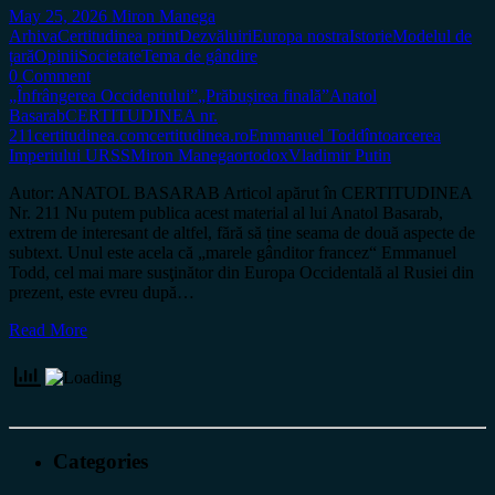
May 25, 2026
Miron Manega
Arhiva
Certitudinea print
Dezvăluiri
Europa nostra
Istorie
Modelul de
țară
Opinii
Societate
Tema de gândire
0 Comment
„Înfrângerea Occidentului”
„Prăbușirea finală”
Anatol
Basarab
CERTITUDINEA nr.
211
certitudinea.com
certitudinea.ro
Emmanuel Todd
întoarcerea
Imperiului URSS
Miron Manega
ortodox
Vladimir Putin
Autor: ANATOL BASARAB Articol apărut în CERTITUDINEA
Nr. 211 Nu putem publica acest material al lui Anatol Basarab,
extrem de interesant de altfel, fără să ține seama de două aspecte de
subtext. Unul este acela că „marele gânditor francez“ Emmanuel
Todd, cel mai mare susţinător din Europa Occidentală al Rusiei din
prezent, este evreu după…
Read More
Categories