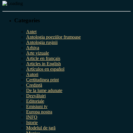
Categories
Antet
Antologia poeziilor frumoase
Antologia rușinii
Arhiva
Arte vizuale
Article en français
Articles in English
Artículos en español
Autori
Certitudinea print
Credință
De la lume adunate
Dezvăluiri
Editoriale
Emisiuni tv
Europa nostra
INFO
Istorie
Modelul de țară