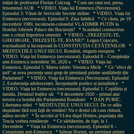
inițiat de profesorul Florian Colceag
* Cum am ratat noi, presa,
fenomenul AUR
* VIDEO. Viața lui Eminescu (Necenzurat).
Episodul 3: Vânat de Serviciile Secrete străine
* VIDEO. Viața lui
Eminescu (necenzurat). Episodul 9. Ziua fatidică
* Ce căuta, pe 19
decembrie 1989, locotenent-colonelul VLADIMIR PUTIN la
Hotelul Athénée Palace din București?
* Scandalul coronavirus
este o crimă împotriva omenirii
* VIDEO. „TREZEȘTE-TE,
GHEORGHE, TREZEȘTE-TE, IOANE!”. Legea Cojocaru,
reactualizată și încorporată în CONSTITUȚIA CETĂȚENILOR
*
MEDITAȚIILE UNUI SECUI. Românii, singurii europeni
*
VIDEO. Viața lui Eminescu (necenzurat). Episodul 8 – Conspirația
anti-Eminescu noiembrie 30, 2020 a
* VIDEO. Viața lui
Eminescu. Episodul 5. Marea iubire: Veronica Micle
* Ce "efect de
țară" ar avea prezența unui grup de premianți printre analfabeții din
Parlament?
* VIDEO. Viața lui Eminescu (Necenzurat). Episodul
2. Exuberanța adolescenței. Începuturile poetice și jurnalistice
*
VIDEO. Viața lui Eminescu (necenzurat). Episodul 1: Copilăria și
familia. Destinul fraților săi
* 8 decembrie 1920 – primul atac
terorist cu bombă din Parlamentul României
* DAN PURIC.
Libertatea milei
* MEDITAȚIILE UNUI SECUI. De ce atâta
dușmănie fără rost față de români? Nu e destul cât i-am chinuit,
atâtea secole?
* În secolul al VI-lea după Hristos, populația din
Tracia vorbea românește
* Ce sărbătorim, de fapt, la 1
Decembrie
* Viața lui Eminescu (necenzurat). Episodul 8 –
Conspirația anti-Eminescu
* Iuliean Horneț, un premiant printre