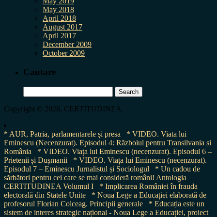
May 2019
May 2018
April 2018
August 2017
April 2017
December 2009
October 2009
Cautare
Search
for:
Copyright © 2026, CERTITUDINEA.
* AUR, Patria, parlamentarele și presa
* VIDEO. Viata lui
Eminescu (Necenzurat). Episodul 4: Războiul pentru Transilvania și
România
* VIDEO. Viața lui Eminescu (necenzurat). Episodul 6 –
Prietenii și Dușmanii
* VIDEO. Viața lui Eminescu (necenzurat).
Episodul 7 – Eminescu Jurnalistul și Sociologul
* Un cadou de
sărbători pentru cei care se mai consideră români! Antologia
CERTITUDINEA Volumul I
* Implicarea României în frauda
electorală din Statele Unite
* Noua Lege a Educației elaborată de
profesorul Florian Colceag. Principii generale
* Educația este un
sistem de interes strategic național - Noua Lege a Educației, proiect