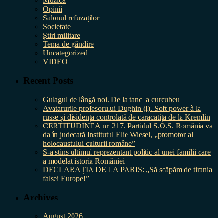
Muzica
Opinii
Salonul refuzaților
Societate
Știri militare
Tema de gândire
Uncategorized
VIDEO
Recent Posts
Gulagul de lângă noi. De la tanc la curcubeu
Avatarurile profesorului Dughin (I). Soft power à la
russe și disidența controlată de caracatița de la Kremlin
CERTITUDINEA nr. 217. Partidul S.O.S. România va
da în judecată Institutul Elie Wiesel, „promotor al
holocaustului culturii române”
S-a stins ultimul reprezentant politic al unei familii care
a modelat istoria României
DECLARAȚIA DE LA PARIS: „Să scăpăm de tirania
falsei Europe!”
Archives
August 2026