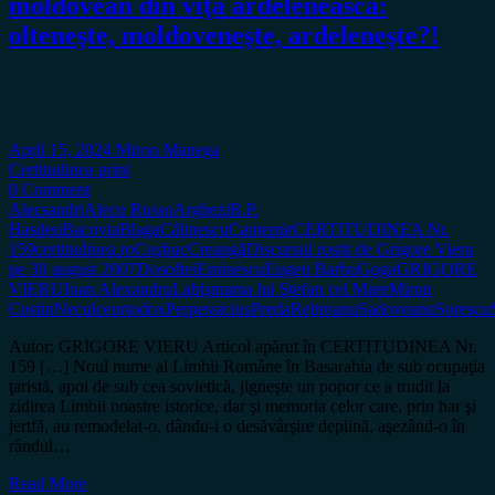
moldovean din viţă ardelenească:
olteneşte, moldoveneşte, ardeleneşte?!
April 15, 2024
Miron Manega
Certitudinea print
0 Comment
Alecsandri
Alecu Russo
Arghezi
B.P.
Hasdeu
Bacovia
Blaga
Călinescu
Cantemir
CERTITUDINEA Nr.
159
certitudinea.ro
Coşbuc
Creangă
Discursul rostit de Grigore Vieru
pe 30 august 2007
Dosoftei
Eminescu
Eugen Barbu
Goga
GRIGORE
VIERU
Ioan Alexandru
Labiş
mama lui Ştefan cel Mare
Miron
Costin
Neculce
ortodox
Perpessicius
Preda
Rebreanu
Sadoveanu
Sorescu
Autor: GRIGORE VIERU Articol apărut în CERTITUDINEA Nr.
159 […] Noul nume al Limbii Române în Basarabia de sub ocupaţia
ţaristă, apoi de sub cea sovietică, jigneşte un popor ce a trudit la
zidirea Limbii noastre istorice, dar şi memoria celor care, prin har şi
jertfă, au remodelat-o, dându-i o desăvârşire deplină, aşezând-o în
rândul…
Read More