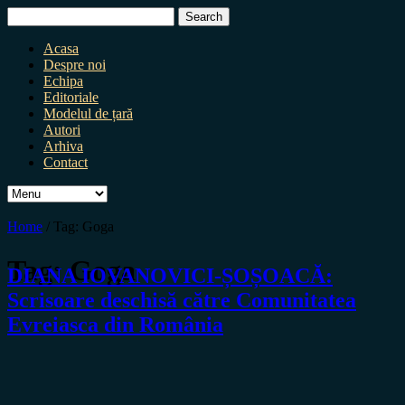
Search
for:
Acasa
Despre noi
Echipa
Editoriale
Modelul de țară
Autori
Arhiva
Contact
Home
/
Tag:
Goga
Tag:
Goga
DIANA IOVANOVICI-ȘOȘOACĂ:
Scrisoare deschisă către Comunitatea
Evreiasca din România