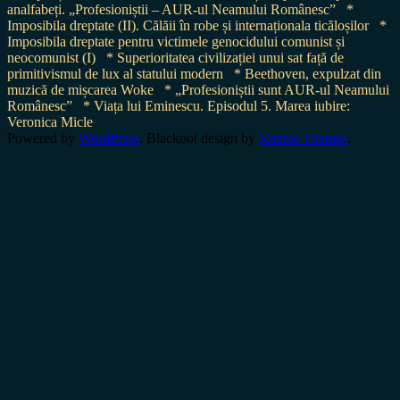
analfabeți. „Profesioniștii – AUR-ul Neamului Românesc”
*
Imposibila dreptate (II). Călăii în robe și internaționala ticăloșilor
*
Imposibila dreptate pentru victimele genocidului comunist și
neocomunist (I)
* Superioritatea civilizației unui sat față de
primitivismul de lux al statului modern
* Beethoven, expulzat din
muzică de mișcarea Woke
* „Profesioniștii sunt AUR-ul Neamului
Românesc”
* Viața lui Eminescu. Episodul 5. Marea iubire:
Veronica Micle
Powered by
WordPress
. Blackoot design by
Iceable Themes
.