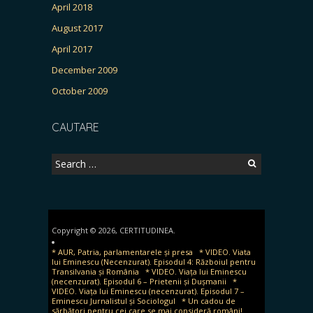
April 2018
August 2017
April 2017
December 2009
October 2009
CAUTARE
Search
for:
Copyright © 2026, CERTITUDINEA.
* AUR, Patria, parlamentarele și presa
* VIDEO. Viata
lui Eminescu (Necenzurat). Episodul 4: Războiul pentru
Transilvania și România
* VIDEO. Viața lui Eminescu
(necenzurat). Episodul 6 – Prietenii și Dușmanii
*
VIDEO. Viața lui Eminescu (necenzurat). Episodul 7 –
Eminescu Jurnalistul și Sociologul
* Un cadou de
sărbători pentru cei care se mai consideră români!