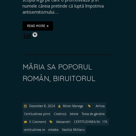
numele căreia pretinde că luptă împotriva
antisemitismului….
READ MORE
MĂRIA SA POPORUL
ROMÂN, BIRUITORUL
December 8, 2024
Miron Manega
Arhiva
Certitudinea print
Credință
Istorie
Tema de gândire
0 Comment
Alecsandri
CERTITUDINEA Nr. 176
certitudinea.ro
ortodox
Vasilică Militaru