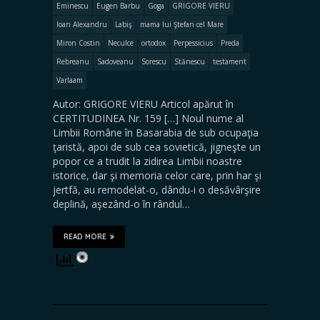
Eminescu
Eugen Barbu
Goga
GRIGORE VIERU
Ioan Alexandru
Labiş
mama lui Ştefan cel Mare
Miron Costin
Neculce
ortodox
Perpessicius
Preda
Rebreanu
Sadoveanu
Sorescu
Stănescu
testament
Varlaam
Autor: GRIGORE VIERU Articol apărut în
CERTITUDINEA Nr. 159 […] Noul nume al
Limbii Române în Basarabia de sub ocupaţia
ţaristă, apoi de sub cea sovietică, jigneşte un
popor ce a trudit la zidirea Limbii noastre
istorice, dar şi memoria celor care, prin har şi
jertfă, au remodelat-o, dându-i o desăvârşire
deplină, aşezând-o în rândul…
READ MORE