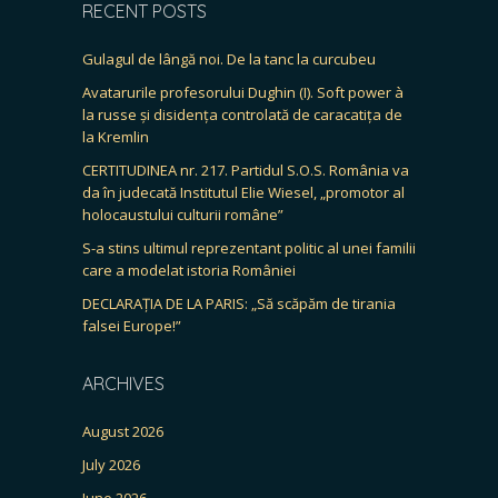
RECENT POSTS
Gulagul de lângă noi. De la tanc la curcubeu
Avatarurile profesorului Dughin (I). Soft power à
la russe și disidența controlată de caracatița de
la Kremlin
CERTITUDINEA nr. 217. Partidul S.O.S. România va
da în judecată Institutul Elie Wiesel, „promotor al
holocaustului culturii române”
S-a stins ultimul reprezentant politic al unei familii
care a modelat istoria României
DECLARAȚIA DE LA PARIS: „Să scăpăm de tirania
falsei Europe!”
ARCHIVES
August 2026
July 2026
June 2026