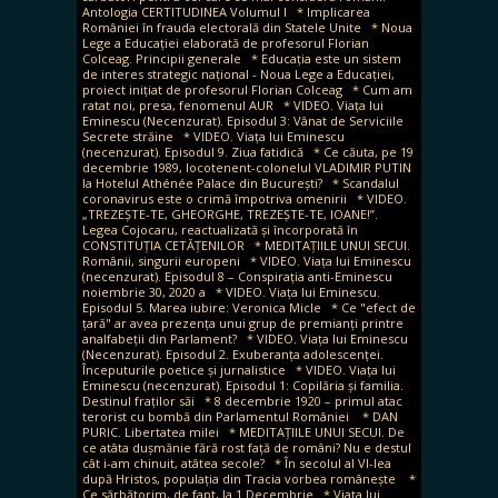
Antologia CERTITUDINEA Volumul I
* Implicarea
României în frauda electorală din Statele Unite
* Noua
Lege a Educației elaborată de profesorul Florian
Colceag. Principii generale
* Educația este un sistem
de interes strategic național - Noua Lege a Educației,
proiect inițiat de profesorul Florian Colceag
* Cum am
ratat noi, presa, fenomenul AUR
* VIDEO. Viața lui
Eminescu (Necenzurat). Episodul 3: Vânat de Serviciile
Secrete străine
* VIDEO. Viața lui Eminescu
(necenzurat). Episodul 9. Ziua fatidică
* Ce căuta, pe 19
decembrie 1989, locotenent-colonelul VLADIMIR PUTIN
la Hotelul Athénée Palace din București?
* Scandalul
coronavirus este o crimă împotriva omenirii
* VIDEO.
„TREZEȘTE-TE, GHEORGHE, TREZEȘTE-TE, IOANE!”.
Legea Cojocaru, reactualizată și încorporată în
CONSTITUȚIA CETĂȚENILOR
* MEDITAȚIILE UNUI SECUI.
Românii, singurii europeni
* VIDEO. Viața lui Eminescu
(necenzurat). Episodul 8 – Conspirația anti-Eminescu
noiembrie 30, 2020 a
* VIDEO. Viața lui Eminescu.
Episodul 5. Marea iubire: Veronica Micle
* Ce "efect de
țară" ar avea prezența unui grup de premianți printre
analfabeții din Parlament?
* VIDEO. Viața lui Eminescu
(Necenzurat). Episodul 2. Exuberanța adolescenței.
Începuturile poetice și jurnalistice
* VIDEO. Viața lui
Eminescu (necenzurat). Episodul 1: Copilăria și familia.
Destinul fraților săi
* 8 decembrie 1920 – primul atac
terorist cu bombă din Parlamentul României
* DAN
PURIC. Libertatea milei
* MEDITAȚIILE UNUI SECUI. De
ce atâta dușmănie fără rost față de români? Nu e destul
cât i-am chinuit, atâtea secole?
* În secolul al VI-lea
după Hristos, populația din Tracia vorbea românește
*
Ce sărbătorim, de fapt, la 1 Decembrie
* Viața lui