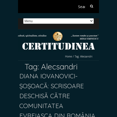
Search
for:
Home
/
Tag:
Alecsandri
Tag:
Alecsandri
DIANA IOVANOVICI-
ȘOȘOACĂ: SCRISOARE
DESCHISĂ CĂTRE
COMUNITATEA
EVREIASCA DIN ROMÂNIA