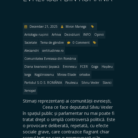
December 21, 2025
Miron Manega
Antologia rușinii
Arhiva
Dezvăluiri
INFO
Opinii
Societate
Tema de gândire
0 Comment
Alecsandri
certitudinea.ro
Comunitatea Evreiasca din România
Diana Iovanovici Șoșoacă
Eminescu
FCER
Goga
Hașdeu
Iorga
Kogălniceanu
Mircea Eliade
ortodox
Partidul S.O.S. ROMÂNIA
Paulescu
Silviu Vexler
Slavici
Xenopol
Stimați reprezentanți ai comunității evreiești,
Ceea ce face deputatul Silviu Vexler
în spațiul public și parlamentar nu mai poate fi
tratat drept o simplă controversă politică. Este
o provocare deliberată, repetată, cu efecte
sociale grave, care contrazice flagrant chiar
scopul legii pe care o promovează și în