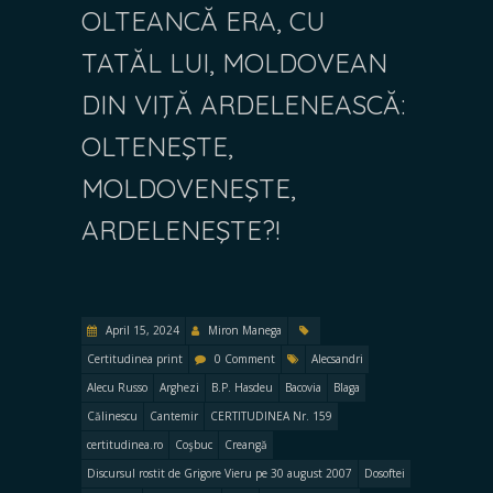
OLTEANCĂ ERA, CU
TATĂL LUI, MOLDOVEAN
DIN VIŢĂ ARDELENEASCĂ:
OLTENEŞTE,
MOLDOVENEŞTE,
ARDELENEŞTE?!
April 15, 2024
Miron Manega
Certitudinea print
0 Comment
Alecsandri
Alecu Russo
Arghezi
B.P. Hasdeu
Bacovia
Blaga
Călinescu
Cantemir
CERTITUDINEA Nr. 159
certitudinea.ro
Coşbuc
Creangă
Discursul rostit de Grigore Vieru pe 30 august 2007
Dosoftei