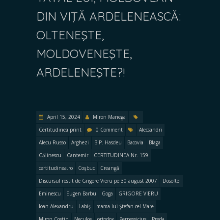
DIN VIŢĂ ARDELENEASCĂ:
OLTENEŞTE,
MOLDOVENEŞTE,
ARDELENEŞTE?!
April 15, 2024
Miron Manega
Certitudinea print
0 Comment
Alecsandri
Alecu Russo
Arghezi
B.P. Hasdeu
Bacovia
Blaga
Călinescu
Cantemir
CERTITUDINEA Nr. 159
certitudinea.ro
Coşbuc
Creangă
Discursul rostit de Grigore Vieru pe 30 august 2007
Dosoftei
Eminescu
Eugen Barbu
Goga
GRIGORE VIERU
Ioan Alexandru
Labiş
mama lui Ştefan cel Mare
Miron Costin
Neculce
ortodox
Perpessicius
Preda