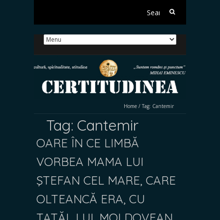
Search
for:
Home
/
Tag:
Cantemir
Tag:
Cantemir
OARE ÎN CE LIMBĂ
VORBEA MAMA LUI
ŞTEFAN CEL MARE, CARE
OLTEANCĂ ERA, CU
TATĂL LUI, MOLDOVEAN