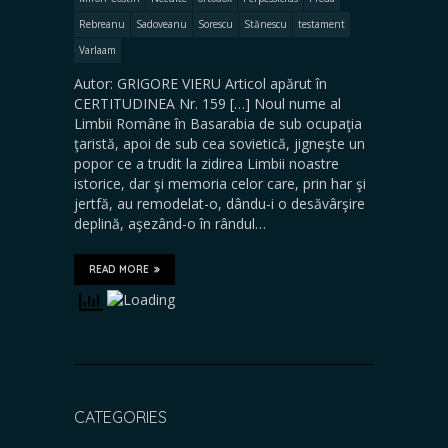
Rebreanu
Sadoveanu
Sorescu
Stănescu
testament
Varlaam
Autor: GRIGORE VIERU Articol apărut în
CERTITUDINEA Nr. 159 […] Noul nume al
Limbii Române în Basarabia de sub ocupaţia
ţaristă, apoi de sub cea sovietică, jigneşte un
popor ce a trudit la zidirea Limbii noastre
istorice, dar şi memoria celor care, prin har şi
jertfă, au remodelat-o, dându-i o desăvârşire
deplină, aşezând-o în rândul…
READ MORE
CATEGORIES