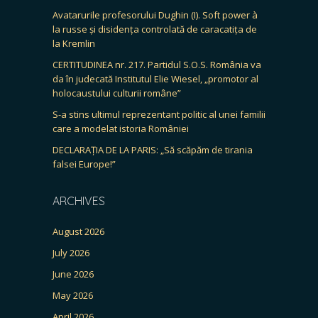
Avatarurile profesorului Dughin (I). Soft power à
la russe și disidența controlată de caracatița de
la Kremlin
CERTITUDINEA nr. 217. Partidul S.O.S. România va
da în judecată Institutul Elie Wiesel, „promotor al
holocaustului culturii române”
S-a stins ultimul reprezentant politic al unei familii
care a modelat istoria României
DECLARAȚIA DE LA PARIS: „Să scăpăm de tirania
falsei Europe!”
ARCHIVES
August 2026
July 2026
June 2026
May 2026
April 2026