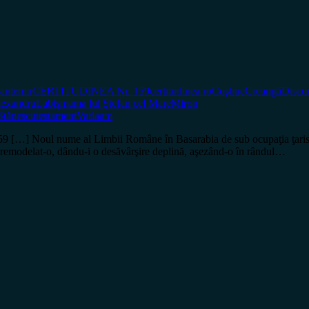
antemir
CERTITUDINEA Nr. 159
certitudinea.ro
Coşbuc
Creangă
Discur
lexandru
Labiş
mama lui Ştefan cel Mare
Miron
Stănescu
testament
Varlaam
oul nume al Limbii Române în Basarabia de sub ocupaţia ţaristă, apoi
 au remodelat-o, dându-i o desăvârşire deplină, aşezând-o în rândul…