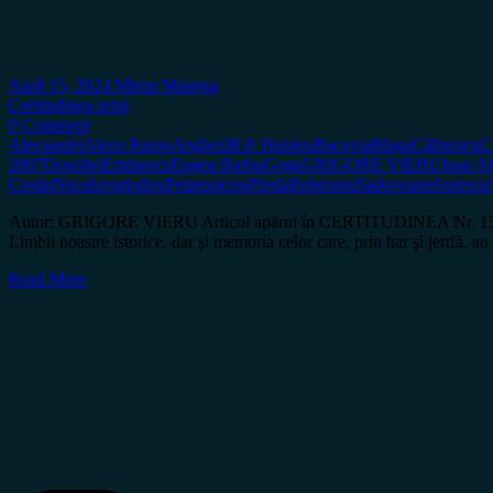
April 15, 2024
Miron Manega
Certitudinea print
0 Comment
Alecsandri
Alecu Russo
Arghezi
B.P. Hasdeu
Bacovia
Blaga
Călinescu
C
2007
Dosoftei
Eminescu
Eugen Barbu
Goga
GRIGORE VIERU
Ioan A
Costin
Neculce
ortodox
Perpessicius
Preda
Rebreanu
Sadoveanu
Sorescu
Autor: GRIGORE VIERU Articol apărut în CERTITUDINEA Nr. 159 […] N
Limbii noastre istorice, dar şi memoria celor care, prin har şi jertfă,
Read More