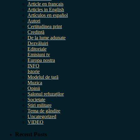
Article en français
Articles in English
Artículos en español
Autori
Certitudinea print
Credință
De la lume adunate
Dezvăluiri
Editoriale
Emisiuni tv
Europa nostra
INFO
Istorie
Modelul de țară
Muzica
Opinii
Salonul refuzaților
Societate
Știri militare
Tema de gândire
Uncategorized
VIDEO
Recent Posts