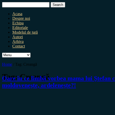
Search
for:
Acasa
Despre noi
Echipa
Editoriale
Modelul de țară
Autori
Arhiva
Contact
Home
/
Tag:
Creangă
Tag:
Creangă
Oare în ce limbă vorbea mama lui Ştefan cel
moldoveneşte, ardeleneşte?!