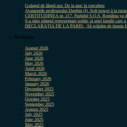
Gulagul de lângă noi. De la tanc la curcubeu
Avatarurile profesorului Dughin (I). Soft power à la russe
CERTITUDINEA nr. 217. Partidul S.O.S. România va da în 
S-a stins ultimul reprezentant politic al unei familii care
DECLARAȚIA DE LA PARIS: „Să scăpăm de tirania fal
Archives
August 2026
July 2026
June 2026
May 2026
April 2026
March 2026
February 2026
January 2026
December 2025
November 2025
October 2025
September 2025
August 2025
July 2025
June 2025
May 2025