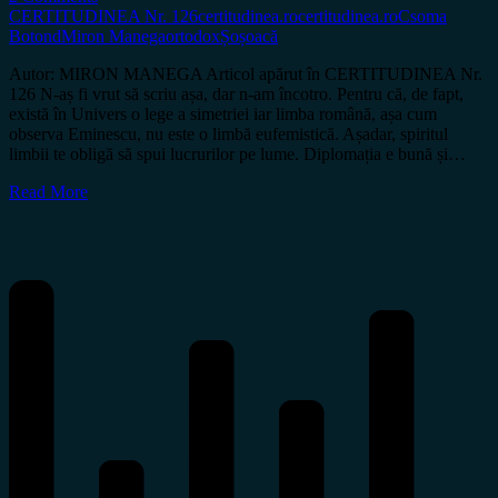
CERTITUDINEA Nr. 126
certitudinea.ro
certitudinea.ro
Csoma
Botond
Miron Manega
ortodox
Șoșoacă
Autor: MIRON MANEGA Articol apărut în CERTITUDINEA Nr.
126 N-aș fi vrut să scriu așa, dar n-am încotro. Pentru că, de fapt,
există în Univers o lege a simetriei iar limba română, așa cum
observa Eminescu, nu este o limbă eufemistică. Așadar, spiritul
limbii te obligă să spui lucrurilor pe lume. Diplomația e bună și…
Read More