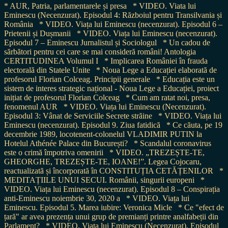
* AUR, Patria, parlamentarele și presa
* VIDEO. Viata lui
Eminescu (Necenzurat). Episodul 4: Războiul pentru Transilvania și
România
* VIDEO. Viața lui Eminescu (necenzurat). Episodul 6 –
Prietenii și Dușmanii
* VIDEO. Viața lui Eminescu (necenzurat).
Episodul 7 – Eminescu Jurnalistul și Sociologul
* Un cadou de
sărbători pentru cei care se mai consideră români! Antologia
CERTITUDINEA Volumul I
* Implicarea României în frauda
electorală din Statele Unite
* Noua Lege a Educației elaborată de
profesorul Florian Colceag. Principii generale
* Educația este un
sistem de interes strategic național - Noua Lege a Educației, proiect
inițiat de profesorul Florian Colceag
* Cum am ratat noi, presa,
fenomenul AUR
* VIDEO. Viața lui Eminescu (Necenzurat).
Episodul 3: Vânat de Serviciile Secrete străine
* VIDEO. Viața lui
Eminescu (necenzurat). Episodul 9. Ziua fatidică
* Ce căuta, pe 19
decembrie 1989, locotenent-colonelul VLADIMIR PUTIN la
Hotelul Athénée Palace din București?
* Scandalul coronavirus
este o crimă împotriva omenirii
* VIDEO. „TREZEȘTE-TE,
GHEORGHE, TREZEȘTE-TE, IOANE!”. Legea Cojocaru,
reactualizată și încorporată în CONSTITUȚIA CETĂȚENILOR
*
MEDITAȚIILE UNUI SECUI. Românii, singurii europeni
*
VIDEO. Viața lui Eminescu (necenzurat). Episodul 8 – Conspirația
anti-Eminescu noiembrie 30, 2020 a
* VIDEO. Viața lui
Eminescu. Episodul 5. Marea iubire: Veronica Micle
* Ce "efect de
țară" ar avea prezența unui grup de premianți printre analfabeții din
Parlament?
* VIDEO. Viața lui Eminescu (Necenzurat). Episodul