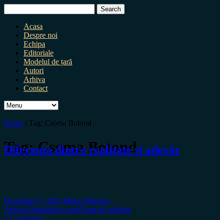
Search
for:
Acasa
Despre noi
Echipa
Editoriale
Modelul de țară
Autori
Arhiva
Contact
Home
/
Tag:
Csoma Botond
Tag:
Csoma Botond
Diferența dintre realitate și adevăr
December 7, 2022
Miron Manega
Arhiva
Certitudinea print
Tema de gândire
2 Comments