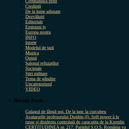
Certitudinea print
Credință
De la lume adunate
Dezvăluiri
Editoriale
Emisiuni tv
Europa nostra
INFO
Istorie
Modelul de țară
Muzica
Opinii
Salonul refuzaților
Societate
Știri militare
Tema de gândire
Uncategorized
VIDEO
Recent Posts
Gulagul de lângă noi. De la tanc la curcubeu
Avatarurile profesorului Dughin (I). Soft power à la
russe și disidența controlată de caracatița de la Kremlin
CERTITUDINEA nr. 217. Partidul S.O.S. România va