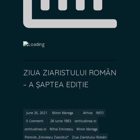
ZIUA ZIARISTULUI ROMÂN
– A ȘAPTEA EDIȚIE
June 26, 2021
Miron Manega
Arhiva
INFO
0 Comment
28 iunie 1883
certitudinea.ro
certitudinea.ro
Mihai Eminescu
Miron Manega
Premiile „Eminescu Ziasristul”
Ziua Ziaristului Român