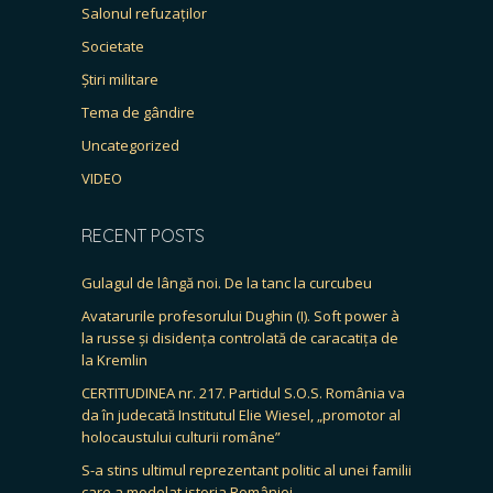
Salonul refuzaților
Societate
Știri militare
Tema de gândire
Uncategorized
VIDEO
RECENT POSTS
Gulagul de lângă noi. De la tanc la curcubeu
Avatarurile profesorului Dughin (I). Soft power à
la russe și disidența controlată de caracatița de
la Kremlin
CERTITUDINEA nr. 217. Partidul S.O.S. România va
da în judecată Institutul Elie Wiesel, „promotor al
holocaustului culturii române”
S-a stins ultimul reprezentant politic al unei familii
care a modelat istoria României