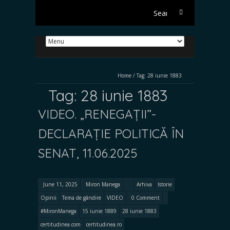
Search
for:
Home
/
Tag:
28 iunie 1883
Tag:
28 iunie 1883
VIDEO. „RENEGAȚII”-
DECLARAȚIE POLITICĂ ÎN
SENAT, 11.06.2025
June 11, 2025
Miron Manega
Arhiva
Istorie
Opinii
Tema de gândire
VIDEO
0 Comment
#MironManega
15 iunie 1889
28 iunie 1883
certitudinea.com
certitudinea.ro