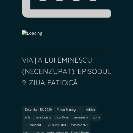
VIAȚA LUI EMINESCU
(NECENZURAT). EPISODUL
9. ZIUA FATIDICĂ
December 15, 2020
Miron Manega
Arhiva
De la lume adunate
Dezvăluiri
Emisiuni tv
Istorie
1 Comment
28 iunie 1883
asasinat civil
certitudinea.ro
certitudinea.ro
Daniel Roxin