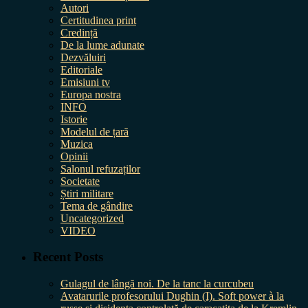
Autori
Certitudinea print
Credință
De la lume adunate
Dezvăluiri
Editoriale
Emisiuni tv
Europa nostra
INFO
Istorie
Modelul de țară
Muzica
Opinii
Salonul refuzaților
Societate
Știri militare
Tema de gândire
Uncategorized
VIDEO
Recent Posts
Gulagul de lângă noi. De la tanc la curcubeu
Avatarurile profesorului Dughin (I). Soft power à la