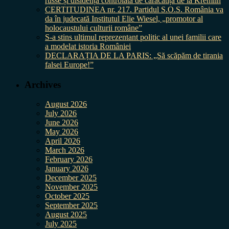
russe și disidența controlată de caracatița de la Kremlin
CERTITUDINEA nr. 217. Partidul S.O.S. România va
da în judecată Institutul Elie Wiesel, „promotor al
holocaustului culturii române”
S-a stins ultimul reprezentant politic al unei familii care
a modelat istoria României
DECLARAȚIA DE LA PARIS: „Să scăpăm de tirania
falsei Europe!”
Archives
August 2026
July 2026
June 2026
May 2026
April 2026
March 2026
February 2026
January 2026
December 2025
November 2025
October 2025
September 2025
August 2025
July 2025