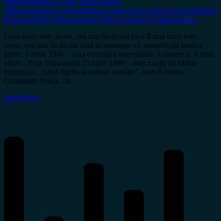
#MironManega
15 iunie 1889
28 iunie
1883
certitudinea.com
certitudinea.ro
Declarație politică în Senat
Mihai
Eminescu
Miron Manega
omul deplin al culturii române
ortodox
Luna iunie este, poate, cea mai încărcată lună îLuna iunie este,
poate, cea mai încărcată lună în momente cu semnificații istorice
grave: 1 iunie 1946 – ziua executării mareșalului Antonescu, 4 iunie
1920 – Ziua Trianonului,15 iunie 1889 – data morții lui Mihai
Eminescu, „omul deplin al culturii române”, cum îl numea
Constantin Noica, 28…
Read More