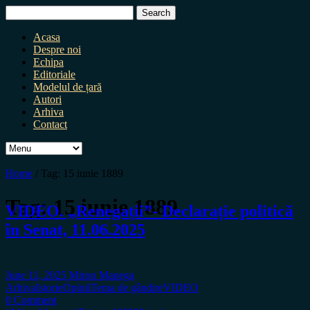
Search
for:
Acasa
Despre noi
Echipa
Editoriale
Modelul de țară
Autori
Arhiva
Contact
Home
/
Tag:
15 iunie 1889
Tag:
15 iunie 1889
VIDEO. „Renegații”- Declarație politică
în Senat, 11.06.2025
June 11, 2025
Miron Manega
Arhiva
Istorie
Opinii
Tema de gândire
VIDEO
0 Comment