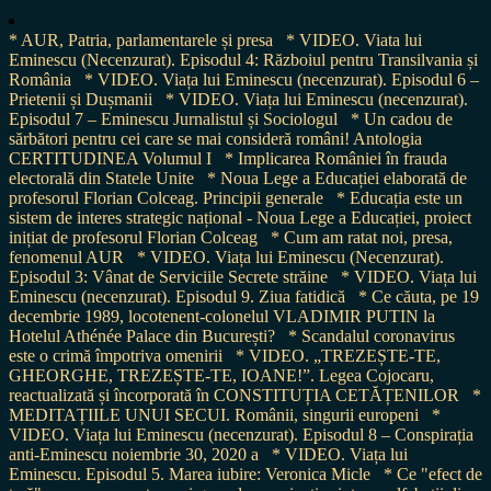
* AUR, Patria, parlamentarele și presa
* VIDEO. Viata lui
Eminescu (Necenzurat). Episodul 4: Războiul pentru Transilvania și
România
* VIDEO. Viața lui Eminescu (necenzurat). Episodul 6 –
Prietenii și Dușmanii
* VIDEO. Viața lui Eminescu (necenzurat).
Episodul 7 – Eminescu Jurnalistul și Sociologul
* Un cadou de
sărbători pentru cei care se mai consideră români! Antologia
CERTITUDINEA Volumul I
* Implicarea României în frauda
electorală din Statele Unite
* Noua Lege a Educației elaborată de
profesorul Florian Colceag. Principii generale
* Educația este un
sistem de interes strategic național - Noua Lege a Educației, proiect
inițiat de profesorul Florian Colceag
* Cum am ratat noi, presa,
fenomenul AUR
* VIDEO. Viața lui Eminescu (Necenzurat).
Episodul 3: Vânat de Serviciile Secrete străine
* VIDEO. Viața lui
Eminescu (necenzurat). Episodul 9. Ziua fatidică
* Ce căuta, pe 19
decembrie 1989, locotenent-colonelul VLADIMIR PUTIN la
Hotelul Athénée Palace din București?
* Scandalul coronavirus
este o crimă împotriva omenirii
* VIDEO. „TREZEȘTE-TE,
GHEORGHE, TREZEȘTE-TE, IOANE!”. Legea Cojocaru,
reactualizată și încorporată în CONSTITUȚIA CETĂȚENILOR
*
MEDITAȚIILE UNUI SECUI. Românii, singurii europeni
*
VIDEO. Viața lui Eminescu (necenzurat). Episodul 8 – Conspirația
anti-Eminescu noiembrie 30, 2020 a
* VIDEO. Viața lui
Eminescu. Episodul 5. Marea iubire: Veronica Micle
* Ce "efect de