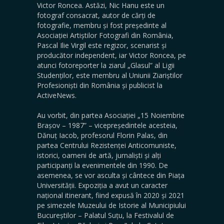
Victor Roncea. Astăzi, Nic Hanu este un
fotograf consacrat, autor de cărți de
fotografie, membru și fost președinte al
Asociației Artiștilor Fotografi din România,
Pascal Ilie Virgil este regizor, scenarist și
producător independent, iar Victor Roncea, pe
atunci fotoreporter la ziarul „Glasul” al Ligii
Studenților, este membru al Uniunii Ziariștilor
Profesioniști din România și publicist la
ActiveNews.
Au vorbit, din partea Asociației „15 Noiembrie
Brașov – 1987” – vicepreședintele acesteia,
Dănuț Iacob, profesorul Florin Palas, din
partea Centrului Rezistenței Anticomuniste,
istorici, oameni de artă, jurnaliști și alți
participanți la evenimentele din 1990. De
asemenea, se vor asculta și cântece din Piața
Universității. Expoziția a avut un caracter
național itinerant, fiind expusă în 2020 și 2021
pe simezele Muzeului de Istorie al Municipiului
Bucureștilor – Palatul Suțu, la Festivalul de