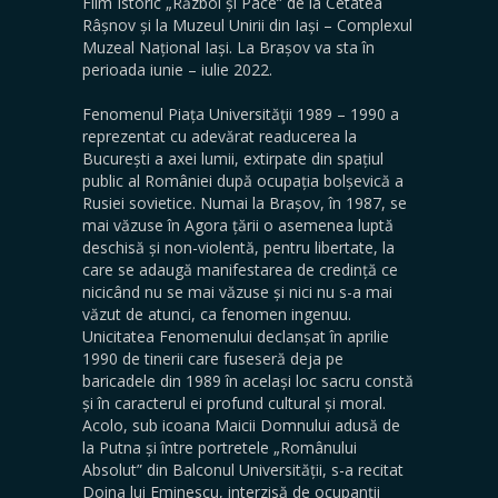
Film Istoric „Război și Pace” de la Cetatea
Râșnov și la Muzeul Unirii din Iași – Complexul
Muzeal Național Iași. La Brașov va sta în
perioada iunie – iulie 2022.
Fenomenul Piața Universităţii 1989 – 1990 a
reprezentat cu adevărat readucerea la
București a axei lumii, extirpate din spațiul
public al României după ocupația bolșevică a
Rusiei sovietice. Numai la Brașov, în 1987, se
mai văzuse în Agora țării o asemenea luptă
deschisă și non-violentă, pentru libertate, la
care se adaugă manifestarea de credință ce
nicicând nu se mai văzuse și nici nu s-a mai
văzut de atunci, ca fenomen ingenuu.
Unicitatea Fenomenului declanșat în aprilie
1990 de tinerii care fuseseră deja pe
baricadele din 1989 în același loc sacru constă
și în caracterul ei profund cultural și moral.
Acolo, sub icoana Maicii Domnului adusă de
la Putna și între portretele „Românului
Absolut” din Balconul Universității, s-a recitat
Doina lui Eminescu, interzisă de ocupanții