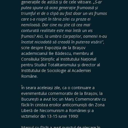
generațiile de astăzi și de cele viitoare.
„S-ar
putea spune că acea generație frumoasă și
triumful ei de o clipă au fost doar un vis frumos
care s-a risipit în tăria zilei cu proza ei
nemiloasă. Dar cine nu știe că cea mai
conturată realitate este mai întâi un vis
frumos? Aici, la umbra Carpaților, oamenii n-au
încetat niciodată să creadă în puterea visării”
,
scrie despre Expoziția de la Brașov
academicianul Ilie Bădescu, membru al
Consiliului Științific al Institutului Național
pentru Studiul Totalitarismului și director al
Institutului de Sociologie al Academiei
Române.
În seara aceleiași zile, ca o continuare a
evenimentului comemorativ de la Brașov, la
București a avut loc un Marș Comemorativ cu
făclii în cinstea eroilor anticomuniști din Zona
Liberă de Necomunism a României și a
victimelor din 13-15 iunie 1990!
Marșul cu făclii a avut punctul de plecare în