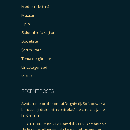
Modelul de țară
Muzica
Opinii
Salonul refuzaților
Societate
Știri militare
Tema de gândire
Uncategorized
VIDEO
RECENT POSTS
Avatarurile profesorului Dughin (I). Soft power à
la russe și disidența controlată de caracatița de
la Kremlin
CERTITUDINEA nr. 217. Partidul S.O.S. România va
da în judecată Institutul Elie Wiesel, „promotor al