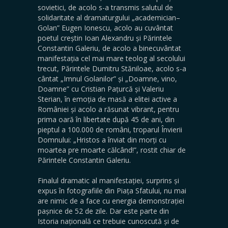
sovietici, de acolo s-a transmis salutul de
solidaritate al dramaturgului „academician–
Golan” Eugen Ionescu, acolo au cuvântat
poetul creștin Ioan Alexandru și Părintele
Constantin Galeriu, de acolo a binecuvântat
manifestația cel mai mare teolog al secolului
trecut, Părintele Dumitru Stăniloae, acolo s-a
cântat „Imnul Golanilor” și „Doamne, vino,
Doamne” cu Cristian Pațurcă și Valeriu
Sterian, în emoția de masă a elitei active a
României și acolo a răsunat vibrant, pentru
prima oară în libertate după 45 de ani, din
pieptul a 100.000 de români, troparul Învierii
Domnului: „Hristos a înviat din morți cu
moartea pre moarte călcând!”, rostit chiar de
Părintele Constantin Galeriu.
Finalul dramatic al manifestației, surprins și
expus în fotografiile din Piața Sfatului, nu mai
are nimic de a face cu energia demonstrației
pașnice de 52 de zile. Dar este parte din
Istoria națională ce trebuie cunoscută și de