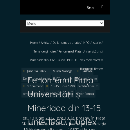
Search
for:
Home
/
Arhiva
/
De la lume adunate
/
INFO
/
Istorie
/
Tema de gândire
/
Fenomenul Piața Universității și
Mineriada din 13-15 iunie 1990. Duplex comemorativ
București-Brașov
June 14, 2022
Miron Manega
Arhiva
Fenomenul Piața
De la lume adunate
INFO
Istorie
Tema de gândire
0 Comment
13-15 iunie 1990
certitudinea.ro
Universității și
certitudinea.ro
Mineriada
ortodox
Victor Roncea
Mineriada din 13-15
Ieri, 13 iunie 2022, ora 13, la Brașov, în Piața
iunie 1990. Duplex
Sfatului (în fața Muzeului Județean), Asociația
„15 Noiembrie Brașov – 1987” și Muzeul