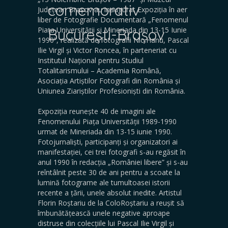
comemorativ
Județean Brașov au inaugurat Expoziția în aer
liber de Fotografie Documentară „Fenomenul
Piața Universității și Mineriada din 13-15 Iunie
București-Brașov
1990”, realizată de fotografii Nic Hanu, Pascal
Ilie Virgil și Victor Roncea, în parteneriat cu
Institutul Național pentru Studiul
Totalitarismului – Academia Română,
Asociația Artiștilor Fotografi din România și
Uniunea Ziariștilor Profesioniști din România.
Expoziția reunește 40 de imagini ale
Fenomenului Piața Universității 1989-1990
urmat de Mineriada din 13-15 iunie 1990.
Fotojurnaliști, participanți și organizatori ai
manifestației, cei trei fotografi s-au regăsit în
anul 1990 în redacția „României libere” și s-au
reîntâlnit peste 30 de ani pentru a scoate la
lumină fotograme ale tumultoasei istorii
recente a țării, unele absolut inedite. Artistul
Florin Roștariu de la ColoRoștariu a reușit să
îmbunătățească unele negative aproape
distruse din colecțiile lui Pascal Ilie Virgil și