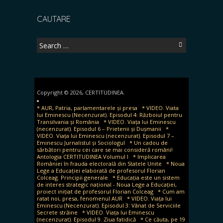
CAUTARE
Search
for:
Copyright © 2026, CERTITUDINEA.
* AUR, Patria, parlamentarele și presa
* VIDEO. Viata
lui Eminescu (Necenzurat). Episodul 4: Războiul pentru
Transilvania și România
* VIDEO. Viața lui Eminescu
(necenzurat). Episodul 6 – Prietenii și Dușmanii
*
VIDEO. Viața lui Eminescu (necenzurat). Episodul 7 –
Eminescu Jurnalistul și Sociologul
* Un cadou de
sărbători pentru cei care se mai consideră români!
Antologia CERTITUDINEA Volumul I
* Implicarea
României în frauda electorală din Statele Unite
* Noua
Lege a Educației elaborată de profesorul Florian
Colceag. Principii generale
* Educația este un sistem
de interes strategic național - Noua Lege a Educației,
proiect inițiat de profesorul Florian Colceag
* Cum am
ratat noi, presa, fenomenul AUR
* VIDEO. Viața lui
Eminescu (Necenzurat). Episodul 3: Vânat de Serviciile
Secrete străine
* VIDEO. Viața lui Eminescu
(necenzurat). Episodul 9. Ziua fatidică
* Ce căuta, pe 19