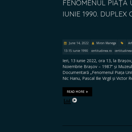
FENOMENUL PIAȚA UN
IUNIE 1990. DUPLE
June 14, 2022
Miron Manega
Ar
13-15 iunie 1990
certitudinea.ro
certitudinea
Ieri, 13 iunie 2022, ora 13, la Brașov
Noiembrie Brașov – 1987” și Muzeul 
Documentară „Fenomenul Piața Univers
Nic Hanu, Pascal Ilie Virgil și Victor
READ MORE