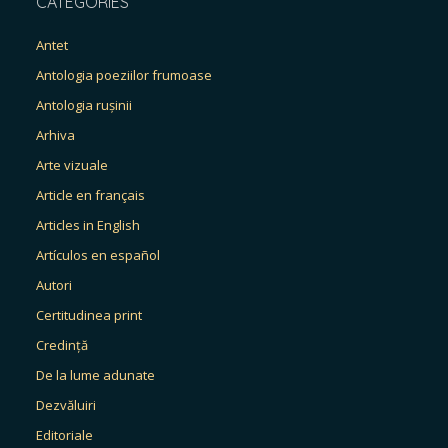
CATEGORIES
Antet
Antologia poeziilor frumoase
Antologia rușinii
Arhiva
Arte vizuale
Article en français
Articles in English
Artículos en español
Autori
Certitudinea print
Credință
De la lume adunate
Dezvăluiri
Editoriale