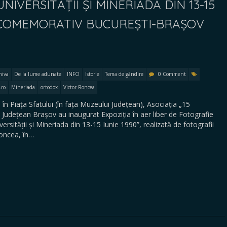
IVERSITĂȚII ȘI MINERIADA DIN 13-15
X COMEMORATIV BUCUREȘTI-BRAȘOV
hiva
De la lume adunate
INFO
Istorie
Tema de gândire
0 Comment
.ro
Mineriada
ortodox
Victor Roncea
, în Piața Sfatului (în fața Muzeului Județean), Asociația „15
Județean Brașov au inaugurat Expoziția în aer liber de Fotografie
ității și Mineriada din 13-15 Iunie 1990”, realizată de fotografii
 Roncea, în…