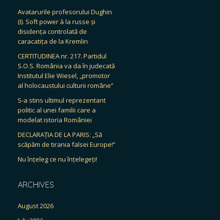
Avatarurile profesorului Dughin
(I). Soft power à la russe și
disidența controlată de
caracatița de la Kremlin
CERTITUDINEA nr. 217. Partidul
S.O.S. România va da în judecată
Institutul Elie Wiesel, „promotor
al holocaustului culturii române”
S-a stins ultimul reprezentant
politic al unei familii care a
modelat istoria României
DECLARAȚIA DE LA PARIS: „Să
scăpăm de tirania falsei Europe!”
Nu înțeleg ce nu înțelegeți!
ARCHIVES
August 2026