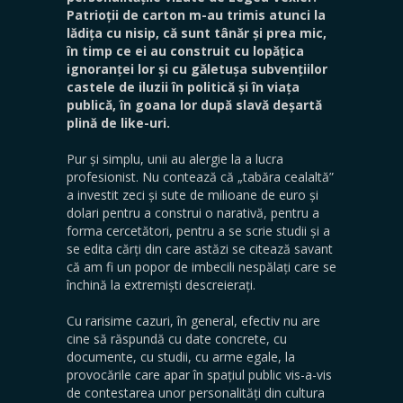
Patrioții de carton m-au trimis atunci la
lădița cu nisip, că sunt tânăr și prea mic,
în timp ce ei au construit cu lopățica
ignoranței lor și cu găletușa subvențiilor
castele de iluzii în politică și în viața
publică, în goana lor după slavă deșartă
plină de like-uri.
Pur și simplu, unii au alergie la a lucra
profesionist. Nu contează că „tabăra cealaltă”
a investit zeci și sute de milioane de euro și
dolari pentru a construi o narativă, pentru a
forma cercetători, pentru a se scrie studii și a
se edita cărți din care astăzi se citează savant
că am fi un popor de imbecili nespălați care se
închină la extremiști descreierați.
Cu rarisime cazuri, în general, efectiv nu are
cine să răspundă cu date concrete, cu
documente, cu studii, cu arme egale, la
provocările care apar în spațiul public vis-a-vis
de contestarea unor personalități din cultura