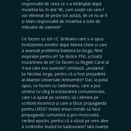
responsabil de ceea ce s-a întâmplat după
moartea lui, în anii ’40, cum susțin cei care-l
vor eliminat de peste tot astăzi, de ce nu ar fi
și Marx responsabil de moartea a sute de
milioane de oameni?
Ce facem cu Ion I.C. Brătianu care s-a opus
încetățenirii evreilor după Marea Unire și care
a avansat problema înaintea lui Goga, fiind
inspirație pentru el? Se dezice PNL și toată
murărimea de el? Ce facem cu Regele Carol al
II-lea care era suveran? Urmează „anularea”
lui Nicolae Iorga, pentru că a fost președinte
al Alianței Universale Antisemite? Dar, la polul
opus, ce facem cu Sadoveanu, care a pus
umărul cu sârg la instaurarea comunismului,
care i-a ajutat pe sovietici să-i elimine pe
scriitorii incomozi și care a făcut propagandă
pentru URSS? Vedeți vreun român să facă
propagandă comunistă și pro-moscovită,
cerând epurări, pentru că a văzut pe vreo alee
a scriitorilor bustul lui Sadoveanu? Iată nuanțe