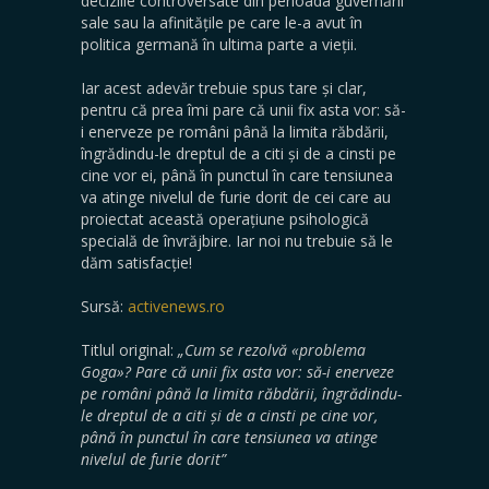
deciziile controversate din perioada guvernării
sale sau la afinitățile pe care le-a avut în
politica germană în ultima parte a vieții.
Iar acest adevăr trebuie spus tare și clar,
pentru că prea îmi pare că unii fix asta vor: să-
i enerveze pe români până la limita răbdării,
îngrădindu-le dreptul de a citi și de a cinsti pe
cine vor ei, până în punctul în care tensiunea
va atinge nivelul de furie dorit de cei care au
proiectat această operațiune psihologică
specială de învrăjbire. Iar noi nu trebuie să le
dăm satisfacție!
Sursă:
activenews.ro
Titlul original:
„Cum se rezolvă «problema
Goga»? Pare că unii fix asta vor: să-i enerveze
pe români până la limita răbdării, îngrădindu-
le dreptul de a citi și de a cinsti pe cine vor,
până în punctul în care tensiunea va atinge
nivelul de furie dorit”