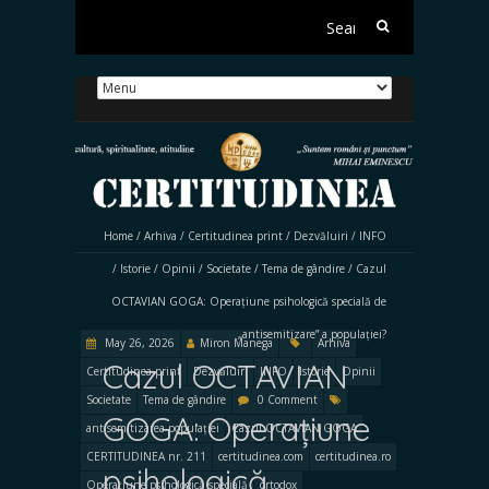
Search
for:
Home
/
Arhiva
/
Certitudinea print
/
Dezvăluiri
/
INFO
/
Istorie
/
Opinii
/
Societate
/
Tema de gândire
/
Cazul
OCTAVIAN GOGA: Operațiune psihologică specială de
„antisemitizare” a populației?
May 26, 2026
Miron Manega
Arhiva
Cazul OCTAVIAN
Certitudinea print
Dezvăluiri
INFO
Istorie
Opinii
Societate
Tema de gândire
0 Comment
GOGA: Operațiune
antisemitizarea populației
Cazul OCTAVIAN GOGA
CERTITUDINEA nr. 211
certitudinea.com
certitudinea.ro
psihologică
Operațiune psihologică specială
ortodox