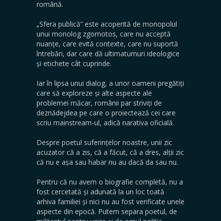
română.
„Sfera publică” este acoperită de monopolul
unui monolog zgomotos, care nu acceptă
nuanțe, care evită contexte, care nu suportă
întrebări, dar care dă ultimatumuri ideologice
și etichete cât cuprinde.
Iar în lipsa unui dialog, a unor oameni pregătiți
care să exploreze și alte aspecte ale
problemei măcar, românii par striviți de
deznădejdea pe care o proiectează cei care
scriu mainstream-ul, adică narativa oficială.
Despre poetul suferințelor noastre, unii zic
acuzator că a zis, că a făcut, că a dres, alții zic
că nu e așa sau habar nu au dacă da sau nu.
Pentru că nu avem o biografie completă, nu a
fost cercetată și adunată la un loc toată
arhiva familiei și nici nu au fost verificate unele
aspecte din epocă. Putem separa poetul, de