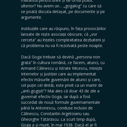
militantul pentru unire și de omul politic
ulterior? Nu avem un… „gogalog” cu care să
se poată discuta detașat, pe documente și pe
argumente.
Instituțiile care au răspuns, în fața provocărilor
lansate de niște asociații obscure, că „vor
cerceta” au înțeles complexitatea dezbaterii și
că problema nu va fi rezolvată peste noapte.
Dacă Goga trebuie să devină „persona non
grata” în cultura română, ce facem, atunci, cu
Armand Călinescu și Istrate Micescu, miniștii
Internelor și Justiției care au implementat
efectiv măsurile guvernării de atunci și care,
cel puțin cel dintâi, este privit ca un martir de
„anti-gogiști”? Mai ales că doar 43 de zile a
guvernat efectiv Goga, iar după a fost
succedat de nouă formule guvernamentale
până la Antonescu, conduse inclusiv de
Călinescu, Constantin Argetoianu sau
Gheorghe Tătărăscu. La scurt timp după,
Goga a și murit, în mai 1938. Dacă el ar fi