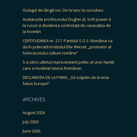
Gulagul de lângă noi. De la tanc la curcubeu
Avatarurile profesorului Dughin (I). Soft power à
la russe și disidența controlată de caracatița de
la Kremlin
CERTITUDINEA nr. 217. Partidul S.O.S. România va
da în judecată Institutul Elie Wiesel, „promotor al
holocaustului culturii române”
S-a stins ultimul reprezentant politic al unei familii
care a modelat istoria României
DECLARAȚIA DE LA PARIS: „Să scăpăm de tirania
falsei Europe!”
ARCHIVES
August 2026
July 2026
June 2026