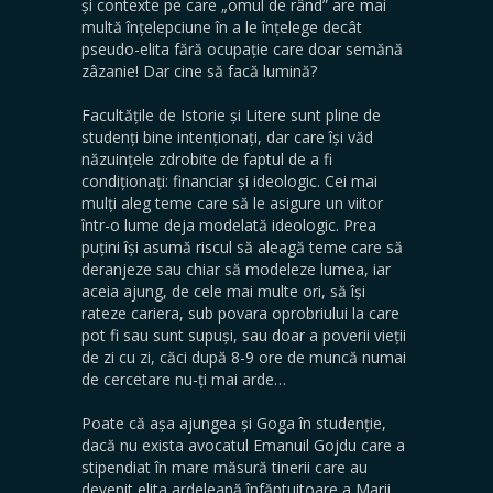
și contexte pe care „omul de rând” are mai
multă înțelepciune în a le înțelege decât
pseudo-elita fără ocupație care doar semănă
zâzanie! Dar cine să facă lumină?
Facultățile de Istorie și Litere sunt pline de
studenți bine intenționați, dar care își văd
năzuințele zdrobite de faptul de a fi
condiționați: financiar și ideologic. Cei mai
mulți aleg teme care să le asigure un viitor
într-o lume deja modelată ideologic. Prea
puțini își asumă riscul să aleagă teme care să
deranjeze sau chiar să modeleze lumea, iar
aceia ajung, de cele mai multe ori, să își
rateze cariera, sub povara oprobriului la care
pot fi sau sunt supuși, sau doar a poverii vieții
de zi cu zi, căci după 8-9 ore de muncă numai
de cercetare nu-ți mai arde…
Poate că așa ajungea și Goga în studenție,
dacă nu exista avocatul Emanuil Gojdu care a
stipendiat în mare măsură tinerii care au
devenit elita ardeleană înfăptuitoare a Marii