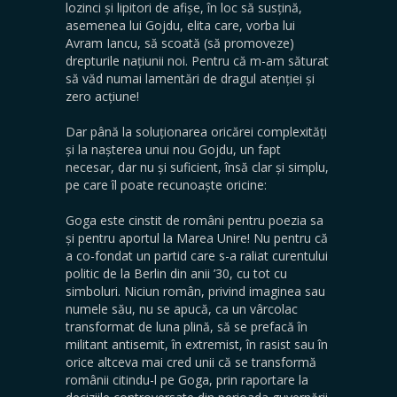
lozinci și lipitori de afișe, în loc să susțină,
asemenea lui Gojdu, elita care, vorba lui
Avram Iancu, să scoată (să promoveze)
drepturile națiunii noi. Pentru că m-am săturat
să văd numai lamentări de dragul atenției și
zero acțiune!
Dar până la soluționarea oricărei complexități
și la nașterea unui nou Gojdu, un fapt
necesar, dar nu și suficient, însă clar și simplu,
pe care îl poate recunoaște oricine:
Goga este cinstit de români pentru poezia sa
și pentru aportul la Marea Unire! Nu pentru că
a co-fondat un partid care s-a raliat curentului
politic de la Berlin din anii ’30, cu tot cu
simboluri. Niciun român, privind imaginea sau
numele său, nu se apucă, ca un vârcolac
transformat de luna plină, să se prefacă în
militant antisemit, în extremist, în rasist sau în
orice altceva mai cred unii că se transformă
românii citindu-l pe Goga, prin raportare la