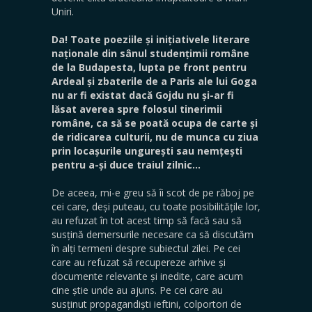
Uniri.
Da! Toate poeziile și inițiativele literare
naționale din sânul studențimii române
de la Budapesta, lupta pe front pentru
Ardeal și zbaterile de a Paris ale lui Goga
nu ar fi existat dacă Gojdu nu și-ar fi
lăsat averea spre folosul tinerimii
române, ca să se poată ocupa de carte și
de ridicarea culturii, nu de munca cu ziua
prin locașurile ungurești sau nemțești
pentru a-și duce traiul zilnic…
De aceea, mi-e greu să îi scot de pe răboj pe
cei care, deși puteau, cu toate posibilitățile lor,
au refuzat în tot acest timp să facă sau să
susțină demersurile necesare ca să discutăm
în alți termeni despre subiectul zilei. Pe cei
care au refuzat să recupereze arhive și
documente relevante și inedite, care acum
cine știe unde au ajuns. Pe cei care au
susținut propagandiști ieftini, colportori de