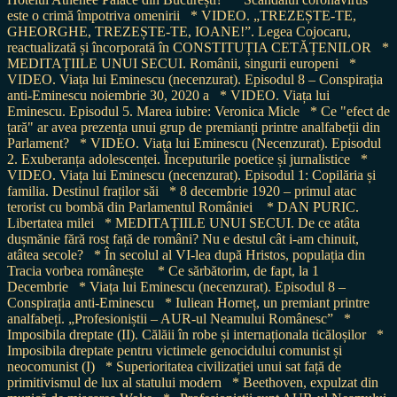
este o crimă împotriva omenirii
* VIDEO. „TREZEȘTE-TE,
GHEORGHE, TREZEȘTE-TE, IOANE!”. Legea Cojocaru,
reactualizată și încorporată în CONSTITUȚIA CETĂȚENILOR
*
MEDITAȚIILE UNUI SECUI. Românii, singurii europeni
*
VIDEO. Viața lui Eminescu (necenzurat). Episodul 8 – Conspirația
anti-Eminescu noiembrie 30, 2020 a
* VIDEO. Viața lui
Eminescu. Episodul 5. Marea iubire: Veronica Micle
* Ce "efect de
țară" ar avea prezența unui grup de premianți printre analfabeții din
Parlament?
* VIDEO. Viața lui Eminescu (Necenzurat). Episodul
2. Exuberanța adolescenței. Începuturile poetice și jurnalistice
*
VIDEO. Viața lui Eminescu (necenzurat). Episodul 1: Copilăria și
familia. Destinul fraților săi
* 8 decembrie 1920 – primul atac
terorist cu bombă din Parlamentul României
* DAN PURIC.
Libertatea milei
* MEDITAȚIILE UNUI SECUI. De ce atâta
dușmănie fără rost față de români? Nu e destul cât i-am chinuit,
atâtea secole?
* În secolul al VI-lea după Hristos, populația din
Tracia vorbea românește
* Ce sărbătorim, de fapt, la 1
Decembrie
* Viața lui Eminescu (necenzurat). Episodul 8 –
Conspirația anti-Eminescu
* Iuliean Horneț, un premiant printre
analfabeți. „Profesioniștii – AUR-ul Neamului Românesc”
*
Imposibila dreptate (II). Călăii în robe și internaționala ticăloșilor
*
Imposibila dreptate pentru victimele genocidului comunist și
neocomunist (I)
* Superioritatea civilizației unui sat față de
primitivismul de lux al statului modern
* Beethoven, expulzat din