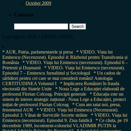
October 2009
Cautare
Search
for:
Copyright © 2026, CERTITUDINEA.
* AUR, Patria, parlamentarele și presa
* VIDEO. Viata lui
Eminescu (Necenzurat). Episodul 4: Războiul pentru Transilvania și
România
* VIDEO. Viața lui Eminescu (necenzurat). Episodul 6 –
Prietenii și Dușmanii
* VIDEO. Viața lui Eminescu (necenzurat).
Episodul 7 – Eminescu Jurnalistul și Sociologul
* Un cadou de
sărbători pentru cei care se mai consideră români! Antologia
CERTITUDINEA Volumul I
* Implicarea României în frauda
electorală din Statele Unite
* Noua Lege a Educației elaborată de
profesorul Florian Colceag. Principii generale
* Educația este un
sistem de interes strategic național - Noua Lege a Educației, proiect
inițiat de profesorul Florian Colceag
* Cum am ratat noi, presa,
fenomenul AUR
* VIDEO. Viața lui Eminescu (Necenzurat).
Episodul 3: Vânat de Serviciile Secrete străine
* VIDEO. Viața lui
Eminescu (necenzurat). Episodul 9. Ziua fatidică
* Ce căuta, pe 19
decembrie 1989, locotenent-colonelul VLADIMIR PUTIN la
Hotelul Athénée Palace din București?
* Scandalul coronavirus