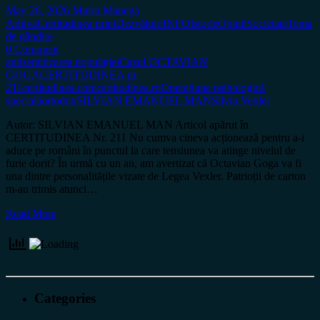
May 26, 2026
Miron Manega
Arhiva
Certitudinea print
Dezvăluiri
INFO
Istorie
Opinii
Societate
Tema
de gândire
0 Comment
antisemitizarea populației
Cazul OCTAVIAN
GOGA
CERTITUDINEA nr.
211
certitudinea.com
certitudinea.ro
Operațiune psihologică
specială
ortodox
SILVIAN EMANUEL MAN
Silviu Vexler
Autor: SILVIAN EMANUEL MAN Articol apărut în
CERTITUDINEA Nr. 211 Nu cumva cineva acționează pentru a-i
aduce pe români în punctul la care tensiunea va atinge nivelul de
furie dorit? În urmă cu un an, am avertizat că Octavian Goga va fi
una dintre personalitățile vizate de Legea Vexler. Patrioții de carton
m-au trimis atunci…
Read More
Categories