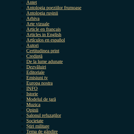
Antet
Antologia poeziilor frumoase
Antologia rușinii
Arhiva
Arte vizuale
Article en français
Articles in English
Artículos en español
Autori
Certitudinea print
Credință
De la lume adunate
Dezvăluiri
Editoriale
Emisiuni tv
Europa nostra
INFO
Istorie
Modelul de țară
Muzica
Opinii
Salonul refuzaților
Societate
Știri militare
Tema de gândire