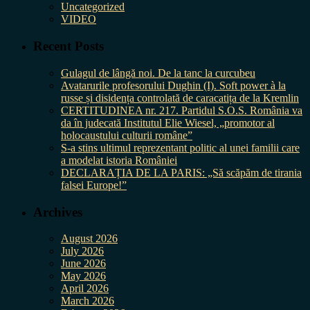
Uncategorized
VIDEO
Recent Posts
Gulagul de lângă noi. De la tanc la curcubeu
Avatarurile profesorului Dughin (I). Soft power à la
russe și disidența controlată de caracatița de la Kremlin
CERTITUDINEA nr. 217. Partidul S.O.S. România va
da în judecată Institutul Elie Wiesel, „promotor al
holocaustului culturii române”
S-a stins ultimul reprezentant politic al unei familii care
a modelat istoria României
DECLARAȚIA DE LA PARIS: „Să scăpăm de tirania
falsei Europe!”
Archives
August 2026
July 2026
June 2026
May 2026
April 2026
March 2026