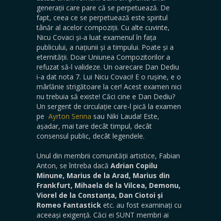
generații care pare că se perpetuează. De
fapt, ceea ce se perpetuează este spiritul
tânăr al acelor compoziții. Cu alte cuvinte,
Nicu Covaci și-a luat examenul în fața
publicului, a națiunii și a timpului. Poate și a
eternității. Doar Uniunea Compozitorilor a
refuzat să-l valideze. Un oarecare Dan Dediu
i-a dat nota 7. Lui Nicu Covaci! E o rușine, e o
mârlănie strigătoare la cer! Acest examen nici
nu trebuia să existe! Căci cine e Dan Dediu?
Un sergent de circulație care-l pică la examen
pe
Ayrton Senna
sau Niki Lauda! Este,
așadar, mai tare decât timpul, decât
consensul public, decât legendele.
Unul din membrii comunității artistice, Fabian
Anton, se întreba dacă
Adrian Copilu
Minune, Marius de la Arad, Marius din
Frankfurt, Mihaela de la Vilcea, Demonu,
Viorel de la Constanța, Dan Ciotoi și
Romeo Fantastick
etc. au fost examinați cu
aceeași exigență. Căci ei SUNT membri ai