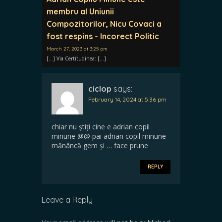
membru al Uniunii
Compozitorilor, Nicu Covaci a
fost respins - Incorect Politic
March 27, 2023 at 3:25 pm
[…] Via Certitudinea: […]
ciclop
says:
February 14, 2024 at 5:36 pm
chiar nu știți cine e adrian copil
minune @@ pai adrian copil minune
mănâncă gem și … face prune
REPLY
Leave a Reply