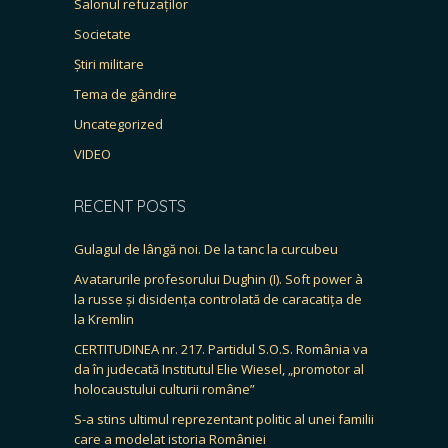
Salonul refuzaților
Societate
Știri militare
Tema de gândire
Uncategorized
VIDEO
RECENT POSTS
Gulagul de lângă noi. De la tanc la curcubeu
Avatarurile profesorului Dughin (I). Soft power à
la russe și disidența controlată de caracatița de
la Kremlin
CERTITUDINEA nr. 217. Partidul S.O.S. România va
da în judecată Institutul Elie Wiesel, „promotor al
holocaustului culturii române”
S-a stins ultimul reprezentant politic al unei familii
care a modelat istoria României