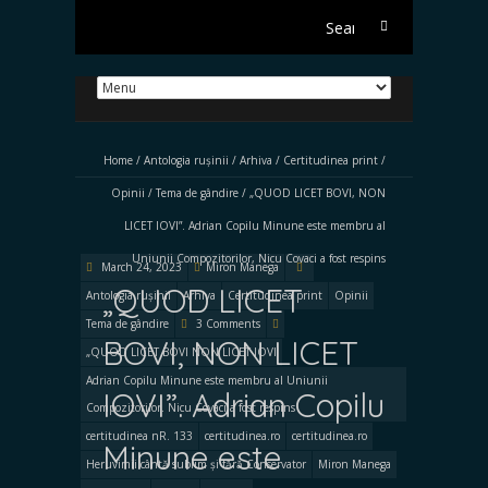
Search
for:
Home
/
Antologia rușinii
/
Arhiva
/
Certitudinea print
/
Opinii
/
Tema de gândire
/
„QUOD LICET BOVI, NON
LICET IOVI”. Adrian Copilu Minune este membru al
Uniunii Compozitorilor, Nicu Covaci a fost respins
March 24, 2023
Miron Manega
„QUOD LICET
Antologia rușinii
Arhiva
Certitudinea print
Opinii
Tema de gândire
3 Comments
BOVI, NON LICET
„QUOD LICET BOVI NON LICET IOVI
Adrian Copilu Minune este membru al Uniunii
IOVI”. Adrian Copilu
Compozitorilor. Nicu Covaci a fost respins
certitudinea nR. 133
certitudinea.ro
certitudinea.ro
Minune este
Heruvimii cântă sublim și fără Conservator
Miron Manega