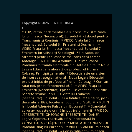
for:
Copyright © 2026, CERTITUDINEA.
* AUR, Patria, parlamentarele și presa
* VIDEO. Viata
lui Eminescu (Necenzurat). Episodul 4: Războiul pentru
Transilvania și România
* VIDEO. Viața lui Eminescu
(necenzurat). Episodul 6 – Prietenii și Dușmanii
*
VIDEO. Viața lui Eminescu (necenzurat). Episodul 7 –
Eminescu Jurnalistul și Sociologul
* Un cadou de
sărbători pentru cei care se mai consideră români!
Antologia CERTITUDINEA Volumul I
* Implicarea
României în frauda electorală din Statele Unite
* Noua
Lege a Educației elaborată de profesorul Florian
Colceag. Principii generale
* Educația este un sistem
de interes strategic național - Noua Lege a Educației,
proiect inițiat de profesorul Florian Colceag
* Cum am
ratat noi, presa, fenomenul AUR
* VIDEO. Viața lui
Eminescu (Necenzurat). Episodul 3: Vânat de Serviciile
Secrete străine
* VIDEO. Viața lui Eminescu
(necenzurat). Episodul 9. Ziua fatidică
* Ce căuta, pe 19
decembrie 1989, locotenent-colonelul VLADIMIR PUTIN
la Hotelul Athénée Palace din București?
* Scandalul
coronavirus este o crimă împotriva omenirii
* VIDEO.
„TREZEȘTE-TE, GHEORGHE, TREZEȘTE-TE, IOANE!”.
Legea Cojocaru, reactualizată și încorporată în
CONSTITUȚIA CETĂȚENILOR
* MEDITAȚIILE UNUI SECUI.
Românii, singurii europeni
* VIDEO. Viața lui Eminescu
(necenzurat). Episodul 8 – Conspirația anti-Eminescu