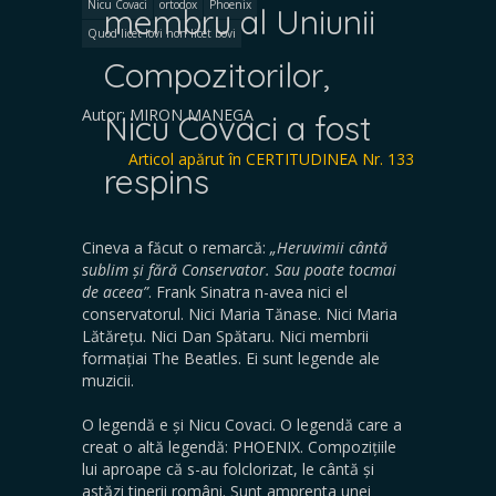
Nicu Covaci
ortodox
Phoenix
membru al Uniunii
Quod licet Iovi non licet bovi
Compozitorilor,
Autor: MIRON MANEGA
Nicu Covaci a fost
Articol apărut în CERTITUDINEA Nr. 133
respins
Cineva a făcut o remarcă:
„Heruvimii cântă
sublim și fără Conservator. Sau poate tocmai
de aceea”
. Frank Sinatra n-avea nici el
conservatorul. Nici Maria Tănase. Nici Maria
Lătărețu. Nici Dan Spătaru. Nici membrii
formațiai The Beatles. Ei sunt legende ale
muzicii.
O legendă e și Nicu Covaci. O legendă care a
creat o altă legendă: PHOENIX. Compozițiile
lui aproape că s-au folclorizat, le cântă și
astăzi tinerii români. Sunt amprenta unei