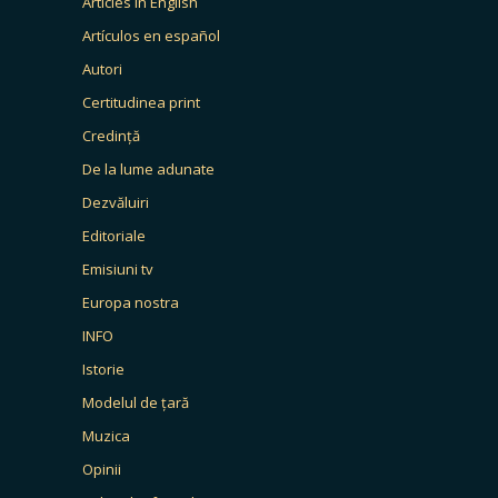
Articles in English
Artículos en español
Autori
Certitudinea print
Credință
De la lume adunate
Dezvăluiri
Editoriale
Emisiuni tv
Europa nostra
INFO
Istorie
Modelul de țară
Muzica
Opinii