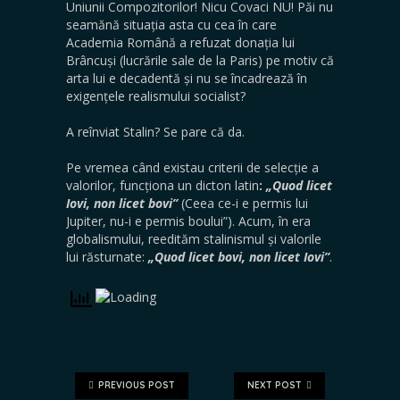
Uniunii Compozitorilor! Nicu Covaci NU! Păi nu
seamănă situația asta cu cea în care
Academia Română a refuzat donația lui
Brâncuși (lucrările sale de la Paris) pe motiv că
arta lui e decadentă și nu se încadrează în
exigențele realismului socialist?
A reînviat Stalin? Se pare că da.
Pe vremea când existau criterii de selecție a
valorilor, funcționa un dicton latin
:
„Quod licet
Iovi, non licet bovi”
(Ceea ce-i e permis lui
Jupiter, nu-i e permis boului”). Acum, în era
globalismului, reedităm stalinismul și valorile
lui răsturnate:
„Quod licet bovi, non licet Iovi”
.
PREVIOUS POST
NEXT POST